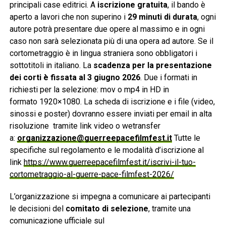
principali case editrici. A
iscrizione gratuita
, il bando è
aperto a lavori che non superino i
29 minuti di durata
, ogni
autore potrà presentare due opere al massimo e in ogni
caso non sarà selezionata più di una opera ad autore. Se il
cortometraggio è in lingua straniera sono obbligatori i
sottotitoli in italiano. La
scadenza per la presentazione
dei corti è fissata al 3 giugno 2026
. Due i formati in
richiesti per la selezione: mov o mp4 in HD in
formato
1920×1080. La scheda di iscrizione e i file (video,
sinossi e poster) dovranno essere inviati per email in alta
risoluzione tramite link video o wetransfer
a:
organizzazione@guerreepacefilmfest.it
Tutte le
specifiche sul regolamento e le modalità d’iscrizione al
link
https://www.guerreepacefilmfest.it/iscrivi-il-tuo-
cortometraggio-al-guerre-pace-filmfest-2026/
L’organizzazione si impegna a comunicare ai partecipanti
le decisioni del
comitato di selezione
, tramite una
comunicazione ufficiale sul