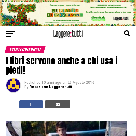
EVENTI CULTURALI
I libri servono anche a chi usa i
piedi!
Published
10 anni ago
on
26 Agosto 2016
By
Redazione Leggere:tutti