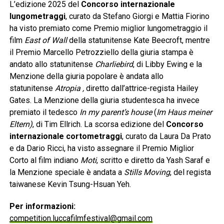
L’edizione 2025 del
Concorso internazionale
lungometraggi
, curato da Stefano Giorgi e Mattia Fiorino
ha visto premiato come Premio miglior lungometraggio il
film
East of Wall
della statunitense Kate Beecroft, mentre
il Premio Marcello Petrozziello della giuria stampa è
andato allo statunitense
Charliebird
, di Libby Ewing e la
Menzione della giuria popolare è andata allo
statunitense
Atropia ,
diretto dall’attrice-regista Hailey
Gates. La Menzione della giuria studentesca ha invece
premiato il tedesco
In my parent’s house
(
Im Haus meiner
Eltern)
, di Tim Ellrich. La scorsa edizione del
Concorso
internazionale cortometraggi
, curato da Laura Da Prato
e da Dario Ricci, ha visto assegnare il Premio Miglior
Corto al film indiano
Moti
, scritto e diretto da Yash Saraf e
la Menzione speciale è andata a
Stills Moving
, del regista
taiwanese Kevin Tsung-Hsuan Yeh.
Per informazioni:
competition.luccafilmfestival@gmail.com