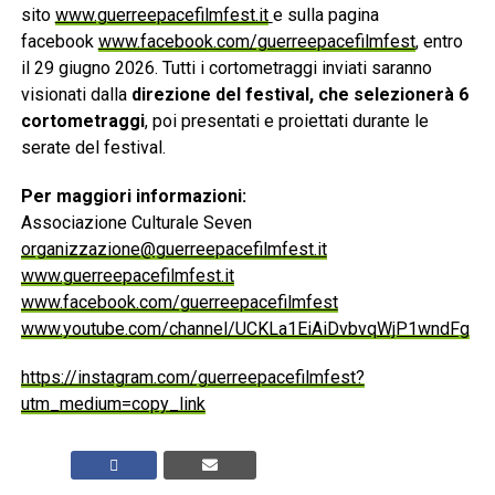
sito
www.guerreepacefilmfest.it
e sulla pagina
facebook
www.facebook.com/guerreepacefilmfest
, entro
il 29 giugno 2026. Tutti i cortometraggi inviati saranno
visionati dalla
direzione del festival, che selezionerà 6
cortometraggi
, poi presentati e proiettati durante le
serate del festival.
Per maggiori informazioni:
Associazione Culturale Seven
organizzazione@guerreepacefilmfest.it
www.guerreepacefilmfest.it
www.facebook.com/guerreepacefilmfest
www.youtube.com/channel/UCKLa1EiAiDvbvqWjP1wndFg
https://instagram.com/guerreepacefilmfest?
utm_medium=copy_link