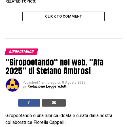
RELATED TOPICS:
CLICK TO COMMENT
GIROPOETANDO
“Giropoetando“ nel web. “Afa
2025” di Stefano Ambrosi
Published
1 anno ago
on
8 Agosto 2025
By
Redazione Leggere:tutti
Giropoetando è una rubrica ideata e curata dalla nostra
collaboratrice Fiorella Cappelli.