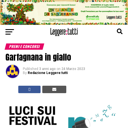
PREMI E CONCORSI
Garfagnana in giallo
Published
3 anni ago
on
24 Marzo 2023
By
Redazione Leggere:tutti