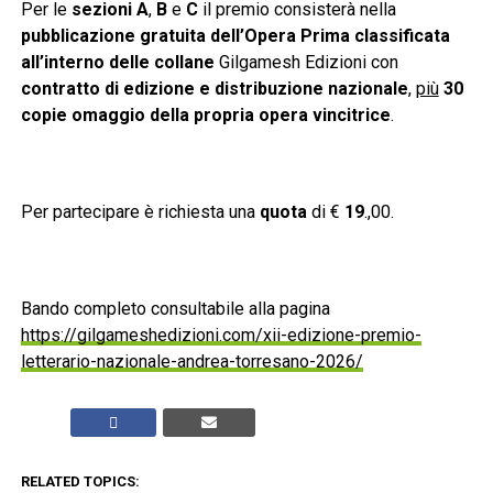
Per le
sezioni A
,
B
e
C
il premio consisterà nella
pubblicazione gratuita dell’Opera Prima classificata
all’interno delle collane
Gilgamesh Edizioni con
contratto di edizione e distribuzione nazionale
,
più
30
copie omaggio della propria opera vincitrice
.
Per partecipare è richiesta una
quota
di €
19
.,00.
Bando completo consultabile alla pagina
https://gilgameshedizioni.com/xii-edizione-premio-
letterario-nazionale-andrea-torresano-2026/
RELATED TOPICS: