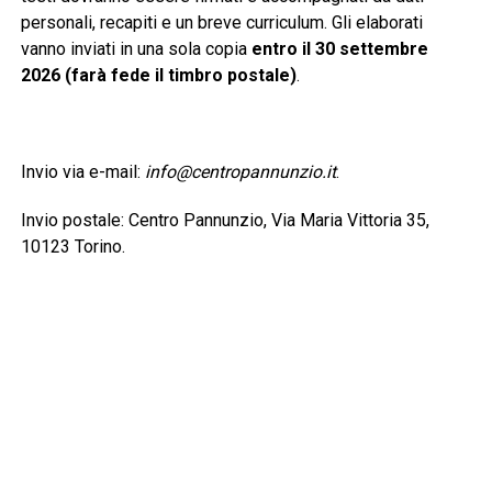
personali, recapiti e un breve curriculum. Gli elaborati
vanno inviati in una sola copia
entro il 30 settembre
2026 (farà fede il timbro postale)
.
Invio via e-mail:
info@centropannunzio.it
.
Invio postale: Centro Pannunzio, Via Maria Vittoria 35,
10123 Torino.
È previsto un contributo di 25 euro per ogni sezione a cui
si partecipa. La ricevuta del versamento dovrà essere
allegata all’elaborato.
Sezione A
– Poesia: massimo cinque liriche edite o
inedite a tema libero.
Sezione B
– Narrativa: massimo tre racconti o un