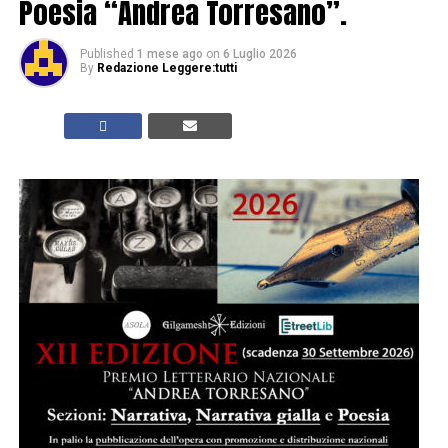
Poesia “Andrea Torresano”.
Published
1 mese ago
on
6 Luglio 2026
By
Redazione Leggere:tutti