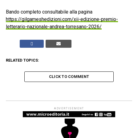
Bando completo consultabile alla pagina
https://gilgameshedizioni.com/xii-edizione-premio-
letterario-nazionale-andrea-torresano-2026/
RELATED TOPICS:
CLICK TO COMMENT
PREMI E CONCORSI
Concorso “Mario Pannunzio –
Ennio Flaiano” 2026