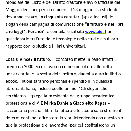
mondiale del Libro e del Diritto d’autore e avvio ufficiale del
Maggio dei Libri, per concludersi il 23 maggio. Gli studenti
dovranno creare, in cinquanta caratteri (spazi inclusi), lo
slogan della campagna di comunicazione
“Il futuro è nei libri
che leggi*. Perché?”
e compilare sul sito
www.aie.it
un
questionario sull’uso delle tecnologie nello studio e sul loro
rapporto con lo studio e i libri universitari.
Cosa si vince? Il futuro.
Il concorso mette in palio infatti 5
premi da 2000 euro ciascuno come contributo alle retta
universitaria, o, a scelta del vincitore, duemila euro in libri o
ebook. I buoni saranno personali e spendibili in qualsiasi
libreria italiana, incluse quelle online. “Gli slogan che
cerchiamo – spiega la presidente del gruppo accademico
professionale di AIE
Mirka Daniela Giacoletto Papas
–
raccontano perché i libri, la lettura e lo studio sono strumenti
determinanti per affrontare la vita, intendendo con questo sia
quella professionale e lavorativa -per cui costituiscono un