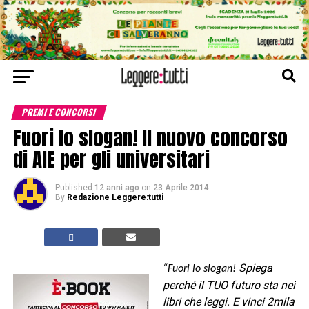
PREMI E CONCORSI
Fuori lo slogan! Il nuovo concorso
di AIE per gli universitari
Published
12 anni ago
on
23 Aprile 2014
By
Redazione Leggere:tutti
Spiega
“Fuori lo slogan!
perché il TUO futuro sta nei
libri che leggi. E vinci 2mila