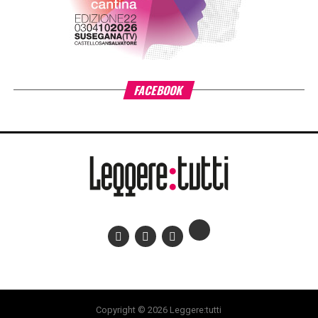
giornalismo e saggistica, tesi di laurea. Per ogni sezione
saranno proclamati un primo, un secondo e un terzo
classificato. Ai vincitori verranno conferite le tradizionali
medaglie dei Dioscuri del Palazzo Reale di Torino,
riconoscimento che sottolinea il legame con la città e con
una visione della cultura quale patrimonio condiviso e
duraturo. È possibile partecipare a più sezioni con
elaborati editi o inediti, purché leggibili e non manoscritti. I
testi dovranno essere firmati e accompagnati da dati
personali, recapiti e un breve curriculum. Gli elaborati
vanno inviati in una sola copia
entro il 30 settembre
2026 (farà fede il timbro postale)
.
Invio via e-mail:
info@centropannunzio.it
.
Invio postale: Centro Pannunzio, Via Maria Vittoria 35,
10123 Torino.