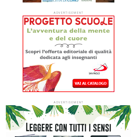
Pannunzio indice l’edizione 2026 del concorso
pluridisciplinare aperto a tutti
Scadenza invio elaborati: 30 settembre 2026
Premiazione: sabato 28 novembre 2026, ore 16 –
Collegio San Giuseppe, Torino
Scrivere non basta, occorre farlo con rigore, spirito critico
e libertà di giudizio. È lo slancio con cui il Centro
Pannunzio di Torino rinnova l’invito a studiosi, giornalisti,
narratori e poeti attraverso l’edizione 2026 del Concorso
“Mario Pannunzio-Ennio Flaiano”. Il bando rimarca
esplicitamente la lezione civile e letteraria di due figure
che hanno fatto del pensiero indipendente il loro tratto