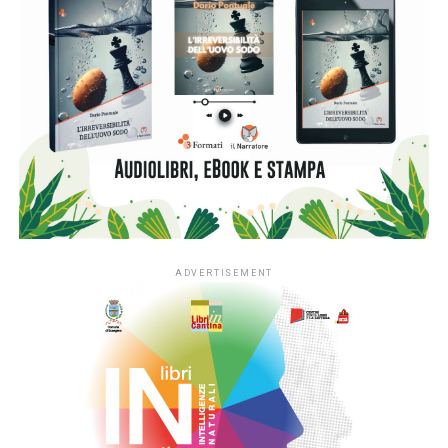
distintivo. Oltre a Mario Pannunzio, anima fondante del
settimanale “Il Mondo”, l’iniziativa è dedicata anche a Ennio
Flaiano, scrittore e osservatore acutissimo dei vizi e delle
contraddizioni del Novecento italiano. «D’altronde,
entrambi hanno incarnato una tradizione intellettuale che
rifiutava a spada tratta il conformismo, privilegiando il
dubbio rispetto alle certezze ideologiche:
“L’immaginazione al potere. Ma quale immaginazione
accetterà di restarvi?”, si domandava Flaiano con la
consueta ironia deflagrante, poiché considerava la
letteratura uno spazio di responsabilità individuale prima
ancora che un esercizio estetico», commenta il professor
Pier Franco Quaglieni (
foto
), storico e fondatore del
Centro Pannunzio.
A conferma di tale vocazione, il premio si apre a discipline
diverse, articolandosi in quattro sezioni: poesia, narrativa,