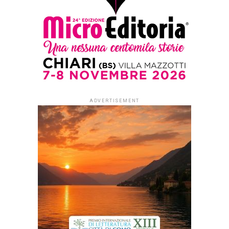
Published
1 mese ago
on
26 Giugno 2026
By
Redazione Leggere:tutti
Il
Centro