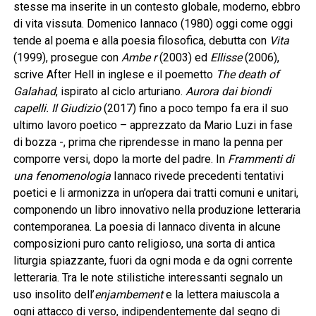
stesse ma inserite in un contesto globale, moderno, ebbro
di vita vissuta. Domenico Iannaco (1980) oggi come oggi
tende al poema e alla poesia filosofica, debutta con
Vita
(1999), prosegue con
Ambe r
(2003) ed
Ellisse
(2006),
scrive After Hell in inglese e il poemetto
The death of
Galahad
, ispirato al ciclo arturiano.
Aurora dai biondi
capelli. Il Giudizio
(2017) fino a poco tempo fa era il suo
ultimo lavoro poetico – apprezzato da Mario Luzi in fase
di bozza -, prima che riprendesse in mano la penna per
comporre versi, dopo la morte del padre. In
Frammenti di
una fenomenologia
Iannaco rivede precedenti tentativi
poetici e li armonizza in un’opera dai tratti comuni e unitari,
componendo un libro innovativo nella produzione letteraria
contemporanea. La poesia di Iannaco diventa in alcune
composizioni puro canto religioso, una sorta di antica
liturgia spiazzante, fuori da ogni moda e da ogni corrente
letteraria. Tra le note stilistiche interessanti segnalo un
uso insolito dell’
enjambement
e la lettera maiuscola a
ogni attacco di verso, indipendentemente dal segno di