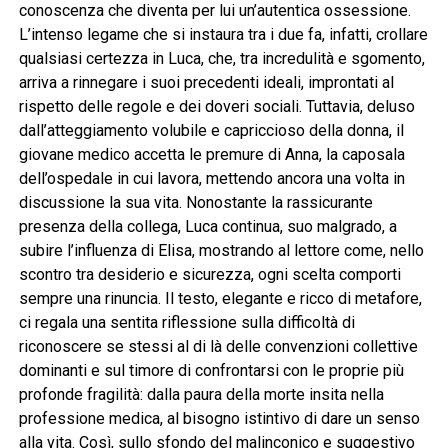
conoscenza che diventa per lui un’autentica ossessione.
L’intenso legame che si instaura tra i due fa, infatti, crollare
qualsiasi certezza in Luca, che, tra incredulità e sgomento,
arriva a rinnegare i suoi precedenti ideali, improntati al
rispetto delle regole e dei doveri sociali. Tuttavia, deluso
dall’atteggiamento volubile e capriccioso della donna, il
giovane medico accetta le premure di Anna, la caposala
dell’ospedale in cui lavora, mettendo ancora una volta in
discussione la sua vita. Nonostante la rassicurante
presenza della collega, Luca continua, suo malgrado, a
subire l’influenza di Elisa, mostrando al lettore come, nello
scontro tra desiderio e sicurezza, ogni scelta comporti
sempre una rinuncia. Il testo, elegante e ricco di metafore,
ci regala una sentita riflessione sulla difficoltà di
riconoscere se stessi al di là delle convenzioni collettive
dominanti e sul timore di confrontarsi con le proprie più
profonde fragilità: dalla paura della morte insita nella
professione medica, al bisogno istintivo di dare un senso
alla vita. Così, sullo sfondo del malinconico e suggestivo