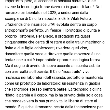
imperfetto, però, si accende la scintilla narrativa: e se
invece la tecnologia fosse davvero in grado di farlo? Nel
romanzo, ambientato nel 2028, a undici anni dalla
scomparsa di Cino, la risposta la dà la Vitali Future,
un’azienda che inserisce un’AI evoluta dentro un corpo
antropomorfo perfetto, un ‘fenice’. Il prototipo di punta è
proprio Tortorella. Per Diego, il protagonista quasi
cinquantenne che cerca di restare a galla tra un matrimonio
finito e due figlie adolescenti, rivedere quel viso,
riascoltare quella voce e ritrovare quelle movenze è una
tentazione a cui è impossibile opporre una logica ferrea.
Ma il sogno di averlo di nuovo accanto si scontra subito
con una realtà soffocante. Il Cino “ricostruito” vive
rinchiuso nei laboratori dell’azienda, protetto e monitorato
come un prototipo da laboratorio: un’esistenza in gabbia
che l’androide stesso sembra patire. La tecnologia gli ha
ridato la parola e il corpo, ma lo ha privato della sola cosa
che rendeva vera la sua prima vita: la libertà di stare al
mondo. È qui che il romanzo scarta dalla fantascienza per