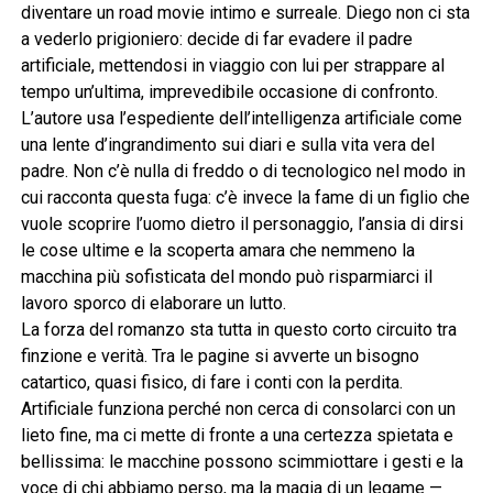
diventare un road movie intimo e surreale. Diego non ci sta
a vederlo prigioniero: decide di far evadere il padre
artificiale, mettendosi in viaggio con lui per strappare al
tempo un’ultima, imprevedibile occasione di confronto.
L’autore usa l’espediente dell’intelligenza artificiale come
una lente d’ingrandimento sui diari e sulla vita vera del
padre. Non c’è nulla di freddo o di tecnologico nel modo in
cui racconta questa fuga: c’è invece la fame di un figlio che
vuole scoprire l’uomo dietro il personaggio, l’ansia di dirsi
le cose ultime e la scoperta amara che nemmeno la
macchina più sofisticata del mondo può risparmiarci il
lavoro sporco di elaborare un lutto.
La forza del romanzo sta tutta in questo corto circuito tra
finzione e verità. Tra le pagine si avverte un bisogno
catartico, quasi fisico, di fare i conti con la perdita.
Artificiale funziona perché non cerca di consolarci con un
lieto fine, ma ci mette di fronte a una certezza spietata e
bellissima: le macchine possono scimmiottare i gesti e la
voce di chi abbiamo perso, ma la magia di un legame —