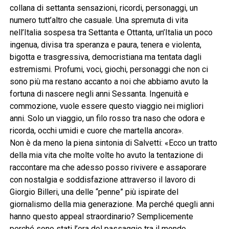
collana di settanta sensazioni, ricordi, personaggi, un
numero tutt’altro che casuale. Una spremuta di vita
nell’Italia sospesa tra Settanta e Ottanta, un’Italia un poco
ingenua, divisa tra speranza e paura, tenera e violenta,
bigotta e trasgressiva, democristiana ma tentata dagli
estremismi. Profumi, voci, giochi, personaggi che non ci
sono più ma restano accanto a noi che abbiamo avuto la
fortuna di nascere negli anni Sessanta. Ingenuità e
commozione, vuole essere questo viaggio nei migliori
anni. Solo un viaggio, un filo rosso tra naso che odora e
ricorda, occhi umidi e cuore che martella ancora».
Non è da meno la piena sintonia di Salvetti: «Ecco un tratto
della mia vita che molte volte ho avuto la tentazione di
raccontare ma che adesso posso rivivere e assaporare
con nostalgia e soddisfazione attraverso il lavoro di
Giorgio Billeri, una delle “penne” più ispirate del
giornalismo della mia generazione. Ma perché quegli anni
hanno questo appeal straordinario? Semplicemente
perché sono stati l’era del passaggio tra il mondo