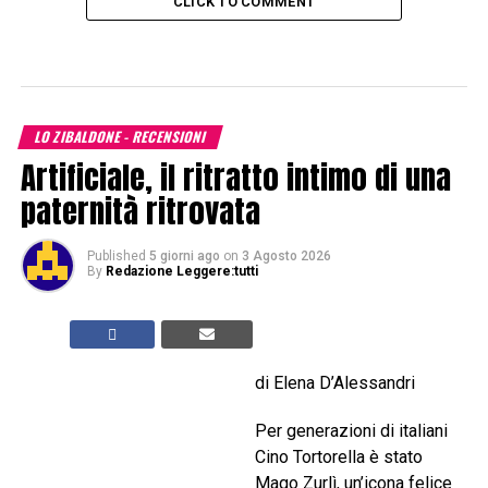
CLICK TO COMMENT
LO ZIBALDONE - RECENSIONI
Artificiale, il ritratto intimo di una
paternità ritrovata
Published
5 giorni ago
on
3 Agosto 2026
By
Redazione Leggere:tutti
di Elena D’Alessandri
Per generazioni di italiani
Cino Tortorella è stato
Mago Zurlì, un’icona felice