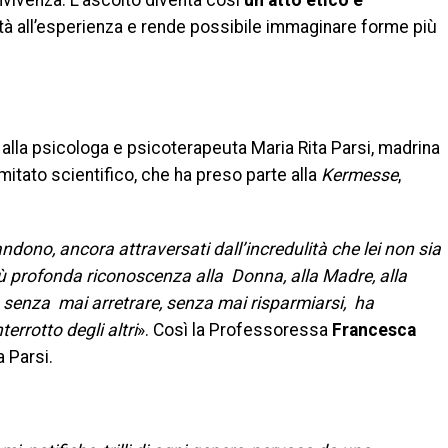
onvivenza. L’ascolto diventa così
un atto etico e
ità all’esperienza e rende possibile immaginare forme più
 alla psicologa e psicoterapeuta Maria Rita Parsi, madrina
itato scientifico, che ha preso parte alla
Kermesse
,
dono, ancora attraversati dall’incredulità che lei non sia
più profonda riconoscenza alla Donna, alla Madre, alla
à, senza mai arretrare, senza mai risparmiarsi, ha
terrotto degli altri
». Così la Professoressa
Francesca
a Parsi.