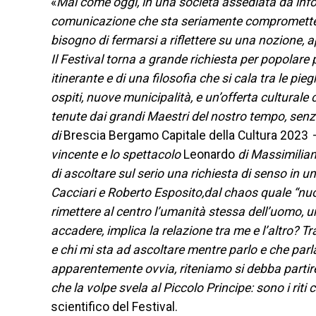
«
Mai come oggi, in una società assediata da infomi
comunicazione che sta seriamente compromettendo
bisogno di fermarsi a riflettere su una nozione,
Il Festival torna a grande richiesta per popolare pi
itinerante e di una filosofia che si cala tra le pi
ospiti, nuove municipalità, e un’offerta culturale 
tenute dai grandi Maestri del nostro tempo, senz
di
Brescia Bergamo Capitale della Cultura 2023
–
vincente e lo spettacolo
Leonardo
di Massimiliano
di ascoltare sul serio una richiesta di senso in
Cacciari e Roberto Esposito,dal chaos quale “n
rimettere al centro l’umanità stessa dell’uomo, u
accadere, implica la relazione tra me e l’altro? 
e chi mi sta ad ascoltare mentre parlo e che par
apparentemente ovvia, riteniamo si debba partire 
che la volpe svela al Piccolo Principe: sono i riti
scientifico del Festival.