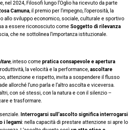
tre, nel 2024, Filosofi lungo l’Oglio ha ricevuto da parte
 Rosa Camuna
, il premio per l’impegno, l’operosità, la
no allo sviluppo economico, sociale, culturale e sportivo
inua a essere riconosciuto come
Soggetto di rilevanza
scia, che ne sottolinea l’importanza istituzionale.
ltare
, inteso come
pratica consapevole e apertura
produttività, la velocità e la performance,
ascoltare
po, attenzione e rispetto, invita a sospendere il flusso
e allorché l’uno parla e l’altro ascolta e viceversa.
ltri, con sé stessi, con la natura e con il silenzio –
care e trasformare.
ssenziale.
Interrogarsi sull’ascolto significa interrogarsi
o i legami
: nella capacità di prestare attenzione si apre lo