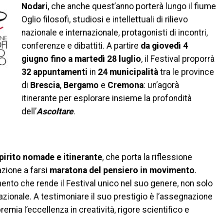
Nodari
, che anche quest’anno porterà lungo il fiume
Oglio filosofi, studiosi e intellettuali di rilievo
nazionale e internazionale, protagonisti di incontri,
conferenze e dibattiti. A partire
da giovedì 4
giugno fino a martedì 28 luglio
, il Festival proporrà
32 appuntamenti
in
24 municipalità
tra le province
di
Brescia
,
Bergamo
e
Cremona
: un’agorà
itinerante per esplorare insieme la profondità
dell’
Ascoltare
.
pirito nomade e itinerante
, che porta la riflessione
azione a farsi
maratona del pensiero in movimento
.
mento che rende il Festival unico nel suo genere, non solo
azionale. A testimoniare il suo prestigio è l’assegnazione
emia l’eccellenza in creatività, rigore scientifico e