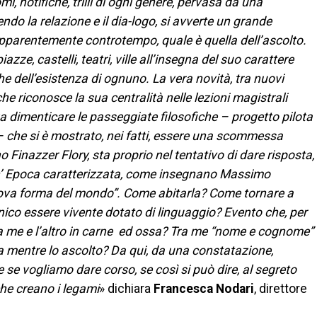
, notifiche, trilli di ogni genere, pervasa da una
 la relazione e il dia-logo, si avverte un grande
 apparentemente controtempo, quale è quella dell’ascolto.
azze, castelli, teatri, ville all’insegna del suo carattere
eghe dell’esistenza di ognuno. La vera novità, tra nuovi
che riconosce la sua centralità nelle lezioni magistrali
a dimenticare le passeggiate filosofiche – progetto pilota
 che si è mostrato, nei fatti, essere una scommessa
 Finazzer Flory, sta proprio nel tentativo di dare risposta,
 un’ Epoca caratterizzata, come insegnano Massimo
uova forma del mondo”. Come abitarla? Come tornare a
nico essere vivente dotato di linguaggio? Evento che, per
Tra me e l’altro in carne ed ossa? Tra me “nome e cognome”
la mentre lo ascolto? Da qui, da una constatazione,
se vogliamo dare corso, se così si può dire, al segreto
 che creano i legami
» dichiara
Francesca Nodari
, direttore