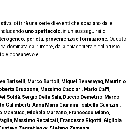
estival offrirà una serie di eventi che spaziano dalle
 includendo
uno spettacolo
, in un susseguirsi di
terogeneo, per età, provenienza e formazione
. Questo
a dominata dal rumore, dalla chiacchiera e dal brusio
nto e consapevole.
a Bariselli
,
Marco Bartoli
,
Miguel Benasayag
,
Maurizio
berta Bruzzone
,
Massimo Cacciari
,
Mario Caffi
,
Del Soldà
,
Sergio Della Sala
,
Duccio Demetrio
,
Marco
o Galimberti
,
Anna Maria Giannini
,
Isabella Guanzini
,
no Mancuso
,
Michela Marzano
,
Francesco Miano
,
aglia
,
Massimo Recalcati
,
Francesca Rigotti
,
Gigliola
ustavo Zagreblesky
,
Stefano Zamagni
.