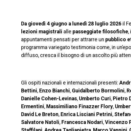
Da giovedì 4 giugno a lunedì 28 luglio 2026
il F
lezioni magistrali
alle
passeggiate filosofiche
,
appuntamenti pensati per attrarre un
pubblico e
programma variegato testimonia come, in un’epoc
diffuso, cresca il bisogno di un ascolto più atte
Gli ospiti nazionali e internazionali presenti:
Andre
Bettini
,
Enzo Bianchi
,
Guidalberto Bormolini
,
Ro
Danielle Cohen-Levinas
,
Umberto Curi
,
Pietro 
Ermentini
,
Massimiliano Finazzer Flory
,
Umbert
David Le Breton
,
Enrica Lisciani Petrini
,
Stefa
Salvatore Natoli
,
Francesca Nodari
,
Vincenzo P
Staffilani
,
Andrea Tagliapietra
,
Marco Vannini
,
G