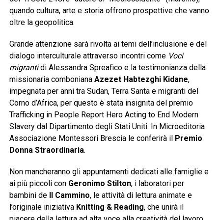
quando cultura, arte e storia offrono prospettive che vanno
oltre la geopolitica.
Grande attenzione sarà rivolta ai temi dell’inclusione e del
dialogo interculturale attraverso incontri come
Voci
migranti
di Alessandra Spreafico e la testimonianza della
missionaria comboniana
Azezet Habtezghi Kidane
,
impegnata per anni tra Sudan, Terra Santa e migranti del
Corno d’Africa, per questo è stata insignita del premio
Trafficking in People Report Hero Acting to End Modern
Slavery dal Dipartimento degli Stati Uniti. In Microeditoria
Associazione Montessori Brescia le conferirà il
Premio
Donna Straordinaria
.
Non mancheranno gli appuntamenti dedicati alle famiglie e
ai più piccoli con
Geronimo Stilton
, i laboratori per
bambini de
Il Cammino
, le attività di lettura animate e
l’originale iniziativa
Knitting & Reading
, che unirà il
piacere della lettura ad alta voce alla creatività del lavoro