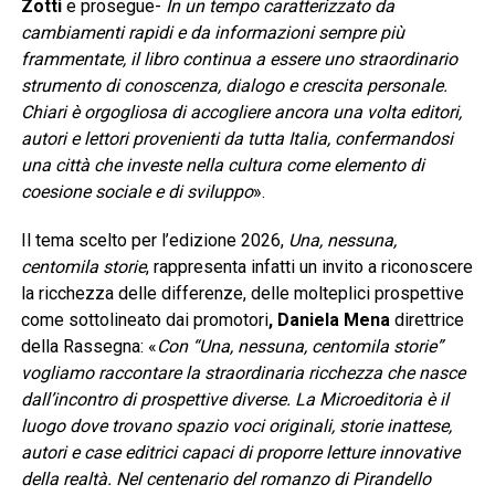
Zotti
e prosegue-
In un tempo caratterizzato da
cambiamenti rapidi e da informazioni sempre più
frammentate, il libro continua a essere uno straordinario
strumento di conoscenza, dialogo e crescita personale.
Chiari è orgogliosa di accogliere ancora una volta editori,
autori e lettori provenienti da tutta Italia, confermandosi
una città che investe nella cultura come elemento di
coesione sociale e di sviluppo
».
Il tema scelto per l’edizione 2026,
Una, nessuna,
centomila storie
, rappresenta infatti un invito a riconoscere
la ricchezza delle differenze, delle molteplici prospettive
come sottolineato dai promotori
, Daniela Mena
direttrice
della Rassegna: «
Con “Una, nessuna, centomila storie”
vogliamo raccontare la straordinaria ricchezza che nasce
dall’incontro di prospettive diverse. La Microeditoria è il
luogo dove trovano spazio voci originali, storie inattese,
autori e case editrici capaci di proporre letture innovative
della realtà. Nel centenario del romanzo di Pirandello