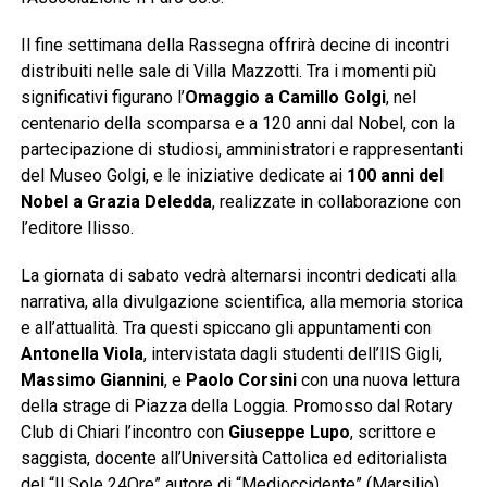
Il fine settimana della Rassegna offrirà decine di incontri
distribuiti nelle sale di Villa Mazzotti. Tra i momenti più
significativi figurano l’
Omaggio a Camillo Golgi
, nel
centenario della scomparsa e a 120 anni dal Nobel, con la
partecipazione di studiosi, amministratori e rappresentanti
del Museo Golgi, e le iniziative dedicate ai
100 anni del
Nobel a Grazia Deledda
, realizzate in collaborazione con
l’editore Ilisso.
La giornata di sabato vedrà alternarsi incontri dedicati alla
narrativa, alla divulgazione scientifica, alla memoria storica
e all’attualità. Tra questi spiccano gli appuntamenti con
Antonella Viola
, intervistata dagli studenti dell’IIS Gigli,
Massimo Giannini
, e
Paolo Corsini
con una nuova lettura
della strage di Piazza della Loggia. Promosso dal Rotary
Club di Chiari l’incontro con
Giuseppe Lupo
, scrittore e
saggista, docente all’Università Cattolica ed editorialista
del “Il Sole 24Ore” autore di “Medioccidente” (Marsilio),