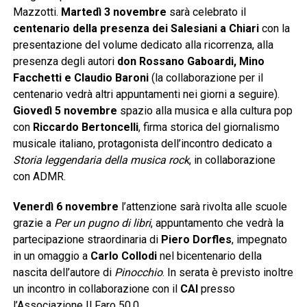
Mazzotti.
Martedì 3 novembre
sarà celebrato il
centenario della presenza dei Salesiani a Chiari
con la
presentazione del volume dedicato alla ricorrenza, alla
presenza degli autori
don Rossano Gaboardi, Mino
Facchetti e Claudio Baroni
(la collaborazione per il
centenario vedrà altri appuntamenti nei giorni a seguire).
Giovedì 5 novembre
spazio alla musica e alla cultura pop
con
Riccardo Bertoncelli
, firma storica del giornalismo
musicale italiano, protagonista dell’incontro dedicato a
Storia leggendaria della musica rock
, in collaborazione
con ADMR.
Venerdì 6 novembre
l’attenzione sarà rivolta alle scuole
grazie a
Per un pugno di libri
, appuntamento che vedrà la
partecipazione straordinaria di
Piero Dorfles
, impegnato
in un omaggio a
Carlo Collodi
nel bicentenario della
nascita dell’autore di
Pinocchio
. In serata è previsto inoltre
un incontro in collaborazione con il
CAI
presso
l’Associazione Il Faro 50.0.