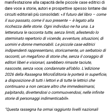
manifestazione alla capacità delle piccole case editrici di
dare voce a storie, autori e prospettive spesso lontane dai
circuiti editoriali più consolidati: «
Il futuro del libro – come
il suo passato, come il suo presente – è legato alla
ricchezza delle storie. Ogni individuo ne ha una. La
letteratura le racconta tutte, senza limiti, allestendo lo
sterminato repertorio di vicende, avventure, situazioni, di
uomini e donne memorabili. Le piccole case editrici
indipendenti rappresentano, storicamente, un serbatoio di
racconti, un megafono di storie che, senza il coraggio di
editori liberi e visionari, sarebbero rimaste taciute,
nascoste, senza voce, condannate all’oblio. L’edizione
2026 della Rassegna MicroEditoria le porterà in superficie,
a disposizione di tutti i lettori e di tutte le lettrici che
continuano a non cercare altro che immedesimarsi,
palpitando, divertendosi o commuovendosi, nelle infinite
storie di personaggi indimenticabili
».
“Questa rassegna ha ormai raggiunto livelli nazionali