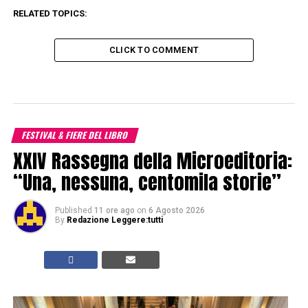
RELATED TOPICS:
CLICK TO COMMENT
FESTIVAL & FIERE DEL LIBRO
XXIV Rassegna della Microeditoria:
“Una, nessuna, centomila storie”
Published
11 ore ago
on
6 Agosto 2026
By
Redazione Leggere:tutti