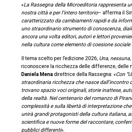
«
La Rassegna della Microeditoria rappresenta uno 
nostra città e per l’intero territorio
– afferma il Si
caratterizzato da cambiamenti rapidi e da inform
uno straordinario strumento di conoscenza, dialo
ancora una volta editori, autori e lettori proveni
nella cultura come elemento di coesione sociale 
Il tema scelto per l’edizione 2026,
Una, nessuna, 
riconoscere la ricchezza delle differenze, delle
Daniela Mena
direttrice della Rassegna: «
Con “U
straordinaria ricchezza che nasce dall’incontro d
trovano spazio voci originali, storie inattese, aut
della realtà. Nel centenario del romanzo di Pirande
complessità e sulla libertà di interpretazione c
unirà grandi protagonisti della cultura italiana, 
scientifica e nuove forme del raccontare, confe
pubblici differenti
».