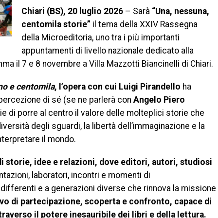
Chiari (BS), 20 luglio 2026
– Sarà
“Una, nessuna,
centomila storie”
il tema della XXIV Rassegna
della Microeditoria, uno tra i più importanti
appuntamenti di livello nazionale dedicato alla
a il 7 e 8 novembre a Villa Mazzotti Biancinelli di Chiari.
no e centomila
, l’opera con cui Luigi Pirandello
ha
a percezione di sé (se ne parlerà con
Angelo Piero
e di porre al centro il valore delle molteplici storie che
versità degli sguardi, la libertà dell’immaginazione e la
interpretare il mondo.
 storie, idee e relazioni, dove editori, autori, studiosi
azioni, laboratori, incontri e momenti di
ifferenti e a generazioni diverse che rinnova la missione
ivo di partecipazione, scoperta e confronto, capace di
traverso il potere inesauribile dei libri e della lettura.