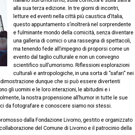
italiano sull’umorismo, sulla comicità e sulla satira
alla sua terza edizione. In tre giorni di incontri,
letture ed eventi nella città più caustica d’Italia,
questo appuntamento s’inoltrerà nel sorprendente
e fulminante mondo della comicità, senza diventare
una galleria di comici o una rassegna di spettacoli,
ma tenendo fede all’impegno di proporsi come un
evento dal taglio culturale e non un convegno
scientifico sull’umorismo. Riflessioni esplorazioni
culturali e antropologiche, in una sorta di “safari” nei
 La dimostrazione dunque che si può essere divertenti
 gli uomini e le loro interazioni, le abitudini e i
ente, la nostra propensione all’humor in tutte le sue
otici da fotografare e conoscere siamo noi stessi.
è promosso dalla Fondazione Livorno, gestito e organizzato
 collaborazione del Comune di Livorno e il patrocinio della