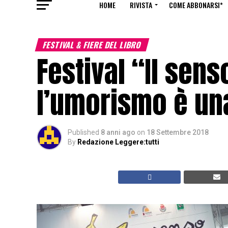
HOME
RIVISTA
COME ABBONARSI*
FESTIVAL & FIERE DEL LIBRO
Festival “Il sens
l’umorismo è un
Published
8 anni ago
on
18 Settembre 2018
By
Redazione Leggere:tutti