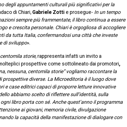
degli appuntamenti culturali più significativi per la
ndaco di Chiari,
Gabriele Zotti
e prosegue-
In un tempo
azioni sempre più frammentate, il libro continua a essere
go e crescita personale. Chiari è orgogliosa di accogliere
enti da tutta Italia, confermandosi una città che investe
e di sviluppo
».
centomila storie
, rappresenta infatti un invito a
 molteplici prospettive come sottolineato dai promotori
,
na, nessuna, centomila storie” vogliamo raccontare la
i prospettive diverse. La Microeditoria è il luogo dove
ori e case editrici capaci di proporre letture innovative
llo abbiamo scelto di riflettere sull’identità, sulla
he ogni libro porta con sé. Anche quest’anno il programma
attenzione ai giovani, memoria civile, divulgazione
rmando la capacità della manifestazione di dialogare con