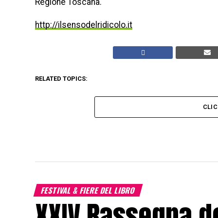
Regione Toscana.
http://ilsensodelridicolo.it
RELATED TOPICS:
CLI
FESTIVAL & FIERE DEL LIBRO
XXIV Rassegna de