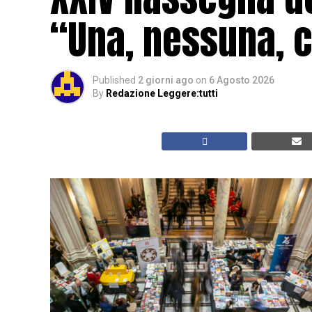
“Una, nessuna, c
Published
2 giorni ago
on
6 Agosto 2026
By
Redazione Leggere:tutti