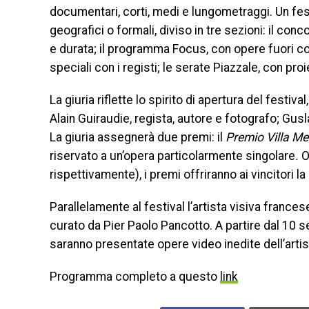
documentari, corti, medi e lungometraggi. Un festiv
geografici o formali, diviso in tre sezioni: il con
e durata; il programma Focus, con opere fuori conc
speciali con i registi; le serate Piazzale, con proi
La giuria riflette lo spirito di apertura del festiv
Alain Guiraudie, regista, autore e fotografo; Gusla
La giuria assegnerà due premi: il
Premio Villa Med
riservato a un’opera particolarmente singolare
.
O
rispettivamente), i premi offriranno ai vincitori la
Parallelamente al festival l’artista visiva francese
curato da Pier Paolo Pancotto. A partire dal 10 s
saranno presentate opere video inedite dell’artis
Programma completo a questo
link