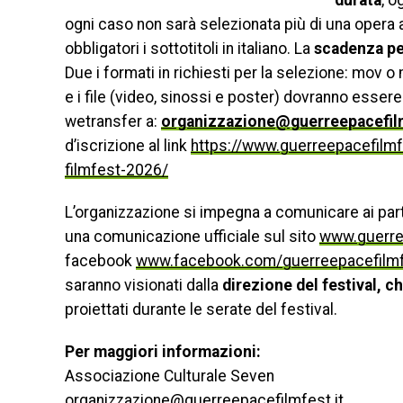
durata
, o
ogni caso non sarà selezionata più di una opera a
obbligatori i sottotitoli in italiano. La
scadenza per
Due i formati in richiesti per la selezione: mov 
e i file (video, sinossi e poster) dovranno essere 
wetransfer a:
organizzazione@guerreepacefilm
d’iscrizione al link
https://www.guerreepacefilmfe
filmfest-2026/
L’organizzazione si impegna a comunicare ai part
una comunicazione ufficiale sul sito
www.guerree
facebook
www.facebook.com/guerreepacefilm
saranno visionati dalla
direzione del festival, 
proiettati durante le serate del festival.
Per maggiori informazioni:
Associazione Culturale Seven
organizzazione@guerreepacefilmfest.it