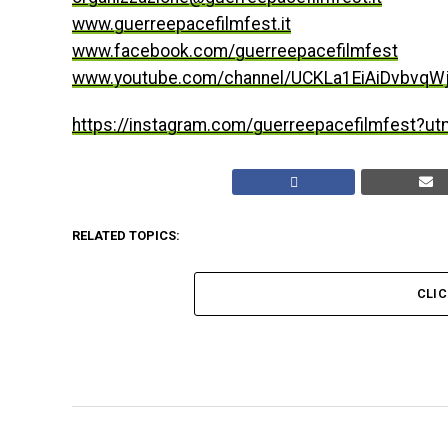
www.guerreepacefilmfest.it
www.facebook.com/guerreepacefilmfest
www.youtube.com/channel/UCKLa1EiAiDvbvqW
https://instagram.com/guerreepacefilmfest?u
RELATED TOPICS:
CLI