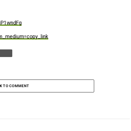
jP1wndFg
tm_medium=copy_link
CK TO COMMENT