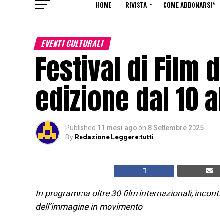
HOME
RIVISTA
COME ABBONARSI*
EVENTI CULTURALI
Festival di Film d
edizione dal 10 
Published
11 mesi ago
on
8 Settembre 2025
By
Redazione Leggere:tutti
In programma oltre 30 film internazionali, incontr
dell’immagine in movimento