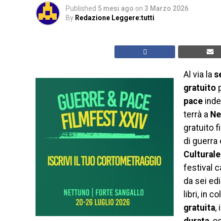
Published
5 mesi ago
on
3 Marzo 2026
By
Redazione Leggere:tutti
Al via la
s
gratuito
pace
inde
terrà a
Ne
gratuito 
di guerra 
Cultural
festival 
da sei ed
libri, in 
gratuita
,