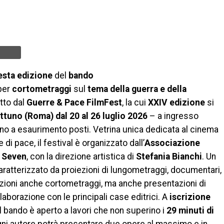
esta edizione
del
bando
per
cortometraggi
sul
tema della guerra e della
tto dal
Guerre & Pace FilmFest
, la cui
XXIV edizione
si
ttuno (Roma) dal 20 al 26 luglio 2026
– a ingresso
fino a esaurimento posti. Vetrina unica dedicata al cinema
e di pace, il festival è organizzato dall’
Associazione
e Seven
, con la direzione artistica di
Stefania Bianchi
. Un
caratterizzato da proiezioni di lungometraggi, documentari,
izioni anche cortometraggi, ma anche presentazioni di
collaborazione con le principali case editrici. A
iscrizione
 il bando è aperto a lavori che non superino i
29 minuti di