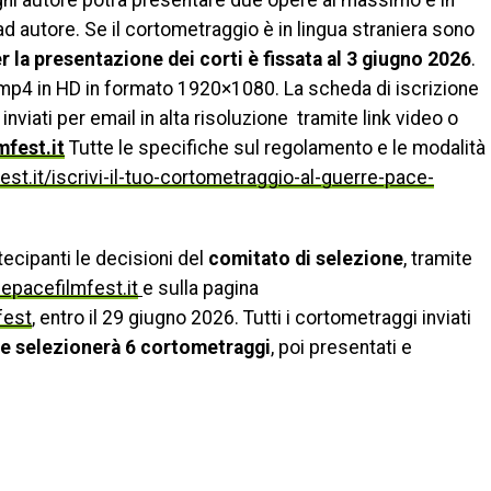
gni autore potrà presentare due opere al massimo e in
d autore. Se il cortometraggio è in lingua straniera sono
 la presentazione dei corti è fissata al 3 giugno 2026
.
o mp4 in HD in formato
1920×1080. La scheda di iscrizione
inviati per email in alta risoluzione tramite link video o
fest.it
Tutte le specifiche sul regolamento e le modalità
st.it/iscrivi-il-tuo-cortometraggio-al-guerre-pace-
ecipanti le decisioni del
comitato di selezione
, tramite
pacefilmfest.it
e sulla pagina
fest
, entro il 29 giugno 2026. Tutti i cortometraggi inviati
che selezionerà 6 cortometraggi
, poi presentati e