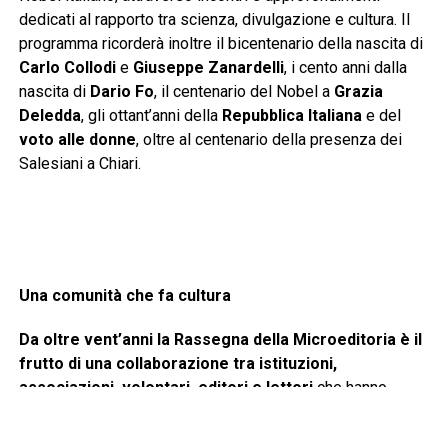
dedicati al rapporto tra scienza, divulgazione e cultura. Il
programma ricorderà inoltre il bicentenario della nascita di
Carlo Collodi
e
Giuseppe Zanardelli
, i cento anni dalla
nascita di
Dario Fo
, il centenario del Nobel a
Grazia
Deledda
, gli ottant’anni della
Repubblica Italiana
e del
voto alle donne
, oltre al centenario della presenza dei
Salesiani a Chiari.
Una comunità che fa cultura
Da oltre vent’anni la Rassegna della Microeditoria è il
frutto di una collaborazione tra istituzioni,
associazioni, volontari, editori e lettori
che hanno
scelto di fare della cultura uno strumento di crescita,
partecipazione e valorizzazione del territorio.