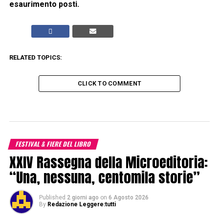
esaurimento posti.
RELATED TOPICS:
CLICK TO COMMENT
FESTIVAL & FIERE DEL LIBRO
XXIV Rassegna della Microeditoria:
“Una, nessuna, centomila storie”
Published
2 giorni ago
on
6 Agosto 2026
By
Redazione Leggere:tutti