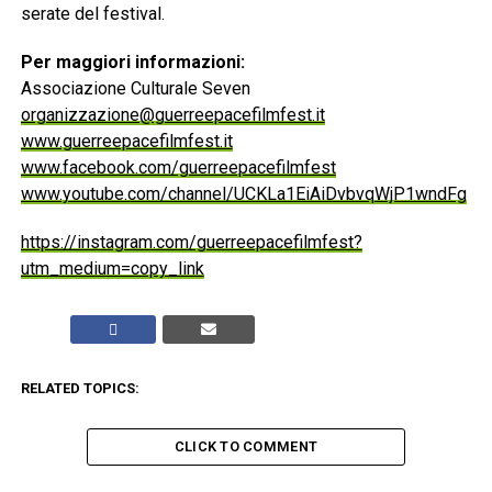
serate del festival.
Per maggiori informazioni:
Associazione Culturale Seven
organizzazione@guerreepacefilmfest.it
www.guerreepacefilmfest.it
www.facebook.com/guerreepacefilmfest
www.youtube.com/channel/UCKLa1EiAiDvbvqWjP1wndFg
https://instagram.com/guerreepacefilmfest?
utm_medium=copy_link
RELATED TOPICS:
CLICK TO COMMENT