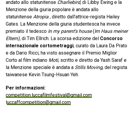
andato allo statunitense
Charliebird
, di Libby Ewing e la
Menzione della giuria popolare è andata allo
statunitense
Atropia ,
diretto dall’attrice-regista Hailey
Gates. La Menzione della giuria studentesca ha invece
premiato il tedesco
In my parent’s house
(
Im Haus meiner
Eltern)
, di Tim Ellrich. La scorsa edizione del
Concorso
internazionale cortometraggi
, curato da Laura Da Prato
e da Dario Ricci, ha visto assegnare il Premio Miglior
Corto al film indiano
Moti
, scritto e diretto da Yash Saraf e
la Menzione speciale è andata a
Stills Moving
, del regista
taiwanese Kevin Tsung-Hsuan Yeh.
Per informazioni:
competition.luccafilmfestival@gmail.com
l
uccaffcompetition@gmail.com
www.luccafilmfestival.it