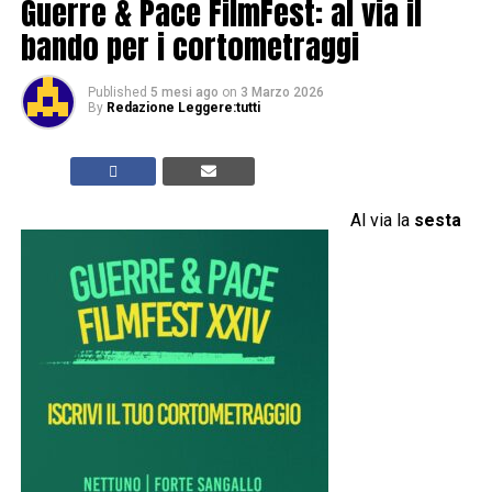
Guerre & Pace FilmFest: al via il
bando per i cortometraggi
Published
5 mesi ago
on
3 Marzo 2026
By
Redazione Leggere:tutti
Al via la
sesta