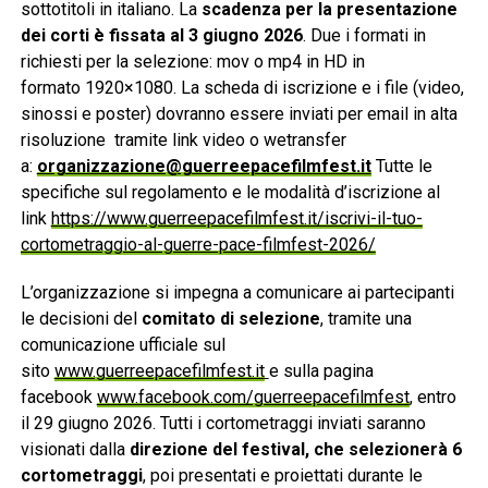
sottotitoli in italiano. La
scadenza per la presentazione
dei corti è fissata al 3 giugno 2026
. Due i formati in
richiesti per la selezione: mov o mp4 in HD in
formato
1920×1080. La scheda di iscrizione e i file (video,
sinossi e poster) dovranno essere inviati per email in alta
risoluzione tramite link video o wetransfer
a:
organizzazione@guerreepacefilmfest.it
Tutte le
specifiche sul regolamento e le modalità d’iscrizione al
link
https://www.guerreepacefilmfest.it/iscrivi-il-tuo-
cortometraggio-al-guerre-pace-filmfest-2026/
L’organizzazione si impegna a comunicare ai partecipanti
le decisioni del
comitato di selezione
, tramite una
comunicazione ufficiale sul
sito
www.guerreepacefilmfest.it
e sulla pagina
facebook
www.facebook.com/guerreepacefilmfest
, entro
il 29 giugno 2026. Tutti i cortometraggi inviati saranno
visionati dalla
direzione del festival, che selezionerà 6
cortometraggi
, poi presentati e proiettati durante le