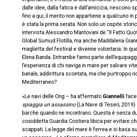
dalle idee, dalla fatica e dall’amicizia, riescono
fino a qui, il merito non appartiene a qualcuno in
è stata la prima serata. Non solo un ospite stor
intervista Alessandro Mantovani de “Il Fatto Quot
Global Sumud Flotilla, ma anche Maddalena Giann
maglietta del festival e divenne volontaria. In q
Elena Banda. Entrambe fanno parte dell’equipaggi
l’esperienza di chi naviga in mare per salvare v
banale, addirittura scontata, ma che purtroppo no
Mediterraneo?
«Le navi delle Ong – ha affermato
Giannelli
facen
spiaggia un assassino
(La Nave di Teseo, 2019) 
barche quando ne incontrano. Questa è senza dub
cosiddetta Guardia Costiera libica per evitare che
scappati. La legge del mare è ferrea e si basa sul