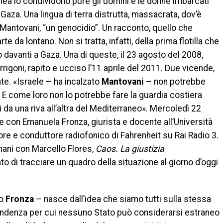
nea lo condividono pure gli uomini e le donne imbarcati
à, Gaza. Una lingua di terra distrutta, massacrata, dov’è
Mantovani, “un genocidio”. Un racconto, quello che
te da lontano. Non si tratta, infatti, della prima flotilla che
 davanti a Gaza. Una di queste, il 23 agosto del 2008,
Arrigoni, rapito e ucciso l’11 aprile del 2011. Due vicende,
te. «Israele – ha incalzato
Mantovani
– non potrebbe
 E come loro non lo potrebbe fare la guardia costiera
i da una riva all’altra del Mediterraneo». Mercoledì 22
onale con Emanuela Fronza, giurista e docente all’Università
tore e conduttore radiofonico di Fahrenheit su Rai Radio 3.
 mani con Marcello Flores,
Caos. La giustizia
to di tracciare un quadro della situazione al giorno d’oggi
to
Fronza
– nasce dall’idea che siamo tutti sulla stessa
dipendenza per cui nessuno Stato può considerarsi estraneo