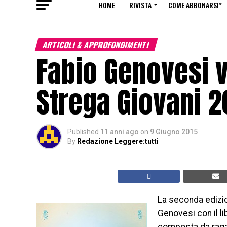
HOME
RIVISTA
COME ABBONARSI*
ARTICOLI & APPROFONDIMENTI
Fabio Genovesi v
Strega Giovani 2
Published
11 anni ago
on
9 Giugno 2015
By
Redazione Leggere:tutti
La seconda edizio
Genovesi con il l