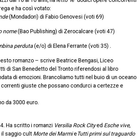
zi dai 16 ai 18 anni, ha letto le dodici opere concorrenti
rega e ha così votato:
nde
(Mondadori) di Fabio Genovesi (voti 69)
io nome
(Bao Publishing) di Zerocalcare (voti 47)
mbina perduta
(e/o) di Elena Ferrante (voti 35) .
uesto romanzo – scrive Beatrice Bengasi, Liceo
ti di San Benedetto del Tronto riferendosi al libro
ndata di emozioni. Brancoliamo tutti nel buio di un oceano
a di correnti giuste che possano condurci a certezze e
o da 3000 euro.
4. Ha scritto i romanzi
Versilia Rock City
ed
Esche vive
,
, il saggio cult
Morte dei Marmi
e
Tutti primi sul traguardo