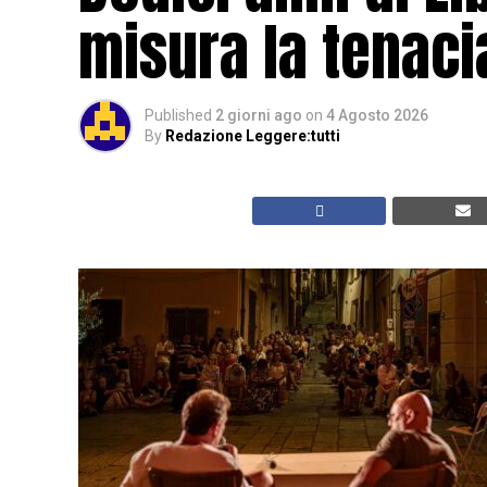
misura la tenacia
Published
2 giorni ago
on
4 Agosto 2026
By
Redazione Leggere:tutti