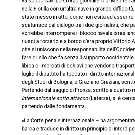
va soccorsa». Lo sforzo giornaliero di Mediterra
nella Flotilla con un’altra nave in grande difficolt
stato messo in atto, come non esita ad asserire 
scaturisce dal dialogo tra i due giornalisti, che par
vorrebbe interrompere il blocco navale israeliano
riuscì a forzarlo e a bordo c’era proprio Vittorio 
che si uniscono nella responsabilità dell’Occiden
fare quello che fa senza il supporto occidentale.
libica o i mercati di schiavi che vendono trasport
luglio il dibattito ha toccato il diritto internazi
degli Studi di Bologna, e Graziano Graziani, scrit
Partendo dal saggio di Fronza, scritto a quattro
internazionale sotto attacco
(Laterza), si è cerca
partendo dalle fondamenta.
«La Corte penale internazionale – ha argomenta
barca e traduce in diritto un principio di inter