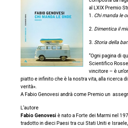
composta da ragaz
al LXIX Premio St
1.
Chi manda le o
2.
Dimentica il m
3.
Storia della ba
“Ogni pagina di q
Scientifico Rosset
vincitore – è un’o
piatto e infinito che è la nostra vita, alla ricerc
verità».
A Fabio Genovesi andrà come Premio un assegn
L’autore
Fabio Genovesi
è nato a Forte dei Marmi nel 197
tradotto in dieci Paesi tra cui Stati Uniti e Israele