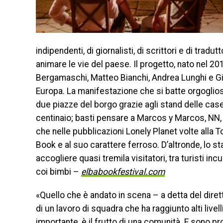
indipendenti, di giornalisti, di scrittori e di trad
animare le vie del paese. Il progetto, nato nel 201
Bergamaschi, Matteo Bianchi, Andrea Lunghi e Giorg
Europa. La manifestazione che si batte orgogliosa
due piazze del borgo grazie agli stand delle case
centinaio; basti pensare a Marcos y Marcos, NN, 
che nelle pubblicazioni Lonely Planet volte alla 
Book e al suo carattere ferroso. D’altronde, lo s
accogliere quasi tremila visitatori, tra turisti inc
coi bimbi –
elbabookfestival.com
«Quello che è andato in scena – a detta del diret
di un lavoro di squadra che ha raggiunto alti livel
importante, è il frutto di una comunità. E sono 