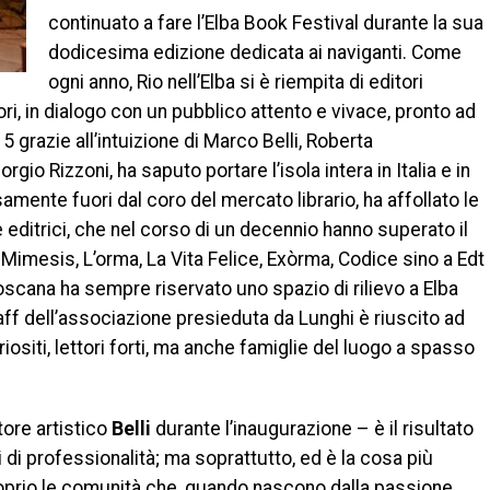
continuato a fare l’Elba Book Festival durante la sua
dodicesima edizione dedicata ai naviganti. Come
ogni anno, Rio nell’Elba si è riempita di editori
uttori, in dialogo con un pubblico attento e vivace, pronto ad
5 grazie all’intuizione di Marco Belli, Roberta
io Rizzoni, ha saputo portare l’isola intera in Italia e in
mente fuori dal coro del mercato librario, ha affollato le
 editrici, che nel corso di un decennio hanno superato il
Mimesis, L’orma, La Vita Felice, Exòrma, Codice sino a Edt
Toscana ha sempre riservato uno spazio di rilievo a Elba
taff dell’associazione presieduta da Lunghi è riuscito ad
uriositi, lettori forti, ma anche famiglie del luogo a spasso
tore artistico
Belli
durante l’inaugurazione – è il risultato
li di professionalità; ma soprattutto, ed è la cosa più
proprio le comunità che, quando nascono dalla passione,