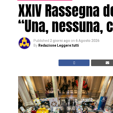
XXIV Rassegna de
“Una, nessuna, c
Published
2 giorni ago
on
6 Agosto 2026
By
Redazione Leggere:tutti