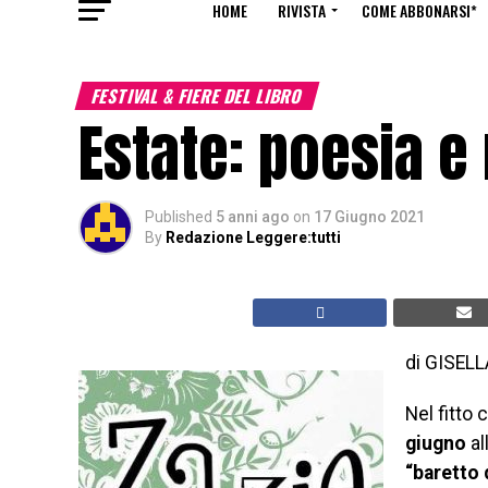
HOME
RIVISTA
COME ABBONARSI*
FESTIVAL & FIERE DEL LIBRO
Estate: poesia e 
Published
5 anni ago
on
17 Giugno 2021
By
Redazione Leggere:tutti
di GISEL
Nel fitto
giugno
al
“baretto 