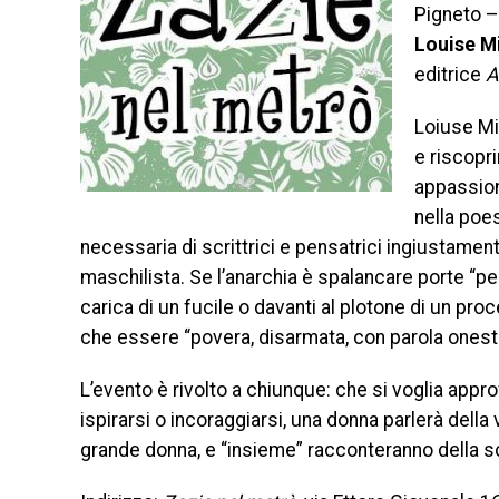
Pigneto –
Louise M
editrice
A
Loiuse Mi
e riscopri
appassion
nella poes
necessaria di scrittrici e pensatrici ingiustamen
maschilista. Se l’anarchia è spalancare porte “pe
carica di un fucile o davanti al plotone di un pro
che essere “povera, disarmata, con parola onesta
L’evento è rivolto a chiunque: che si voglia appr
ispirarsi o incoraggiarsi, una donna parlerà della v
grande donna, e “insieme” racconteranno della so