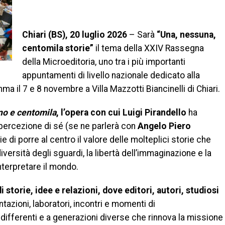
Chiari (BS), 20 luglio 2026
– Sarà
“Una, nessuna,
centomila storie”
il tema della XXIV Rassegna
della Microeditoria, uno tra i più importanti
appuntamenti di livello nazionale dedicato alla
a il 7 e 8 novembre a Villa Mazzotti Biancinelli di Chiari.
no e centomila
, l’opera con cui Luigi Pirandello
ha
a percezione di sé (se ne parlerà con
Angelo Piero
e di porre al centro il valore delle molteplici storie che
versità degli sguardi, la libertà dell’immaginazione e la
interpretare il mondo.
 storie, idee e relazioni, dove editori, autori, studiosi
azioni, laboratori, incontri e momenti di
ifferenti e a generazioni diverse che rinnova la missione