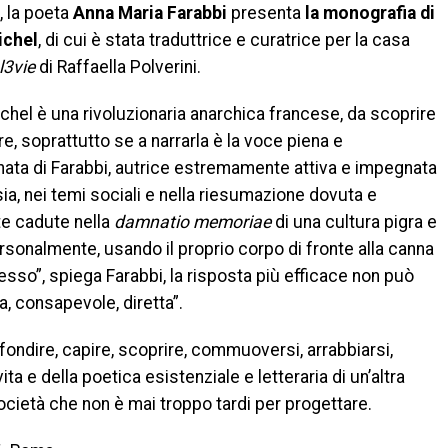
, la poeta
Anna Maria Farabbi
presenta
la monografia di
ichel
, di cui è stata traduttrice e curatrice per la casa
l3vie
di Raffaella Polverini.
chel è una rivoluzionaria anarchica francese, da scoprire
re, soprattutto se a narrarla è la voce piena e
ata di Farabbi, autrice estremamente attiva e impegnata
ia, nei temi sociali e nella riesumazione dovuta e
te cadute nella
damnatio memoriae
di una cultura pigra e
rsonalmente, usando il proprio corpo di fronte alla canna
cesso”, spiega Farabbi, la risposta più efficace non può
, consapevole, diretta”.
ofondire, capire, scoprire, commuoversi, arrabbiarsi,
ita e della poetica esistenziale e letteraria di un’altra
cietà che non è mai troppo tardi per progettare.