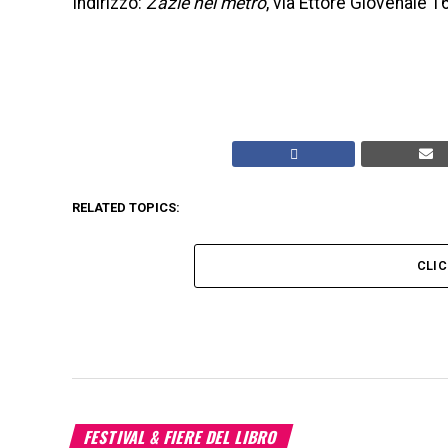
Indirizzo:
Zazie nel metrò
, via Ettore Giovenale 
RELATED TOPICS:
CLI
FESTIVAL & FIERE DEL LIBRO