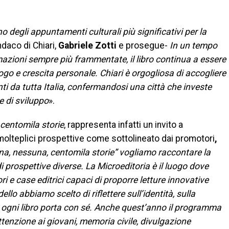
degli appuntamenti culturali più significativi per la
ndaco di Chiari,
Gabriele Zotti
e prosegue-
In un tempo
azioni sempre più frammentate, il libro continua a essere
go e crescita personale. Chiari è orgogliosa di accogliere
enti da tutta Italia, confermandosi una città che investe
e di sviluppo
».
centomila storie
, rappresenta infatti un invito a
 molteplici prospettive come sottolineato dai promotori
,
na, nessuna, centomila storie” vogliamo raccontare la
i prospettive diverse. La Microeditoria è il luogo dove
ori e case editrici capaci di proporre letture innovative
llo abbiamo scelto di riflettere sull’identità, sulla
he ogni libro porta con sé. Anche quest’anno il programma
attenzione ai giovani, memoria civile, divulgazione