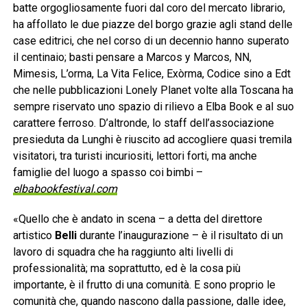
batte orgogliosamente fuori dal coro del mercato librario,
ha affollato le due piazze del borgo grazie agli stand delle
case editrici, che nel corso di un decennio hanno superato
il centinaio; basti pensare a Marcos y Marcos, NN,
Mimesis, L’orma, La Vita Felice, Exòrma, Codice sino a Edt
che nelle pubblicazioni Lonely Planet volte alla Toscana ha
sempre riservato uno spazio di rilievo a Elba Book e al suo
carattere ferroso. D’altronde, lo staff dell’associazione
presieduta da Lunghi è riuscito ad accogliere quasi tremila
visitatori, tra turisti incuriositi, lettori forti, ma anche
famiglie del luogo a spasso coi bimbi –
elbabookfestival.com
«Quello che è andato in scena – a detta del direttore
artistico
Belli
durante l’inaugurazione – è il risultato di un
lavoro di squadra che ha raggiunto alti livelli di
professionalità; ma soprattutto, ed è la cosa più
importante, è il frutto di una comunità. E sono proprio le
comunità che, quando nascono dalla passione, dalle idee,