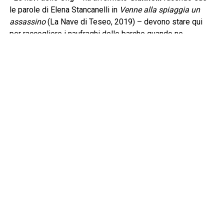
le parole di Elena Stancanelli in
Venne alla spiaggia un
assassino
(La Nave di Teseo, 2019) – devono stare qui
per raccogliere i naufraghi delle barche quando ne
incontrano. Questa è senza dubbio la prima risposta e
devono arrivare prima della cosiddetta Guardia Costiera
libica per evitare che i naufraghi siano riportati nelle carceri
dalle quali sono scappati. La legge del mare è ferrea e si
basa sul cuore e sul cervello di chi naviga, una barca in
difficoltà va soccorsa». Lo sforzo giornaliero di
Mediterranea lo condividono pure gli uomini e le donne
imbarcati nella Flotilla con un’altra nave in grande difficoltà,
Gaza. Una lingua di terra distrutta, massacrata, dov’è stato
messo in atto, come non esita ad asserire Mantovani, “un
genocidio”. Un racconto, quello che scaturisce dal dialogo
tra i due giornalisti, che parte da lontano. Non si tratta,
infatti, della prima flotilla che vorrebbe interrompere il
blocco navale israeliano davanti a Gaza. Una di queste, il
23 agosto del 2008, riuscì a forzarlo e a bordo c’era