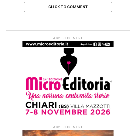
CLICK TO COMMENT
NONSOLOLIBRI
Ginesio Fest: Premio Remo Girone
all’Arte dell’Attore a Maria Paiato
e Valerio Binasco
Published
2 settimane ago
on
25 Luglio 2026
By
Redazione Leggere:tutti