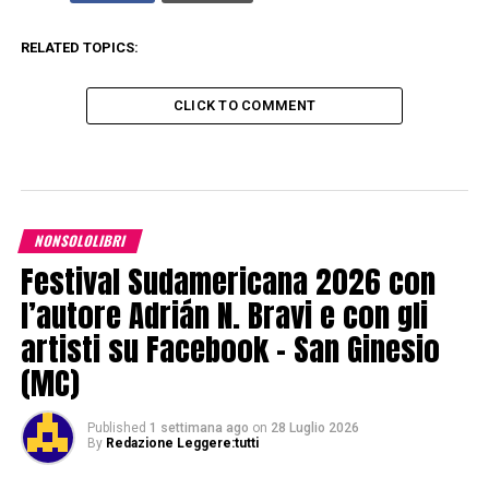
RELATED TOPICS:
CLICK TO COMMENT
NONSOLOLIBRI
Festival Sudamericana 2026 con
l’autore Adrián N. Bravi e con gli
artisti su Facebook – San Ginesio
(MC)
Published
1 settimana ago
on
28 Luglio 2026
By
Redazione Leggere:tutti