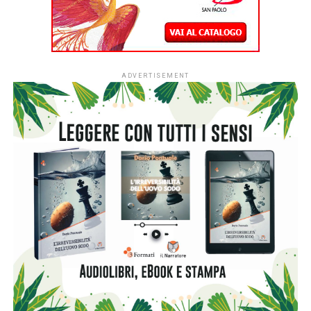
San Ginesio (MC) – Da quest’anno il Premio San Ginesio
“All’Arte dell’Attore” cambia nome e diventa Premio Remo
Girone “All’Arte dell’Attore”, in omaggio al grande attore,
ideatore del riconoscimento e figura fondativa del premio,
scomparso lo scorso ottobre. Una scelta che il festival
descrive come un modo per riconoscere «una continuità
ideale», affidando il futuro del premio a quell’idea alta e
radicale di teatro che il percorso artistico e umano di
Girone ha incarnato in tutti questi anni, tra disciplina,
complessità e responsabilità culturale del mestiere
dell’attore.
I vincitori dell’edizione 2026: Maria Paiato e Valerio
Binasco
A ricevere il primo Premio Remo Girone “All’Arte
dell’Attore” saranno due tra le voci più autorevoli e
riconosciute del teatro italiano contemporaneo, scelte non