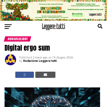
NONSOLOLIBRI
DIgital ergo sum
Published
2 mesi ago
on
15 Giugno 2026
By
Redazione Leggere:tutti