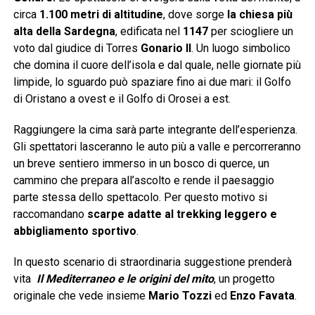
circa
1.100 metri di altitudine
, dove sorge
la chiesa più
alta della Sardegna
, edificata nel
1147
per sciogliere un
voto dal giudice di Torres
Gonario II
. Un luogo simbolico
che domina il cuore dell’isola e dal quale, nelle giornate più
limpide, lo sguardo può spaziare fino ai due mari: il Golfo
di Oristano a ovest e il Golfo di Orosei a est.
Raggiungere la cima sarà parte integrante dell’esperienza.
Gli spettatori lasceranno le auto più a valle e percorreranno
un breve sentiero immerso in un bosco di querce, un
cammino che prepara all’ascolto e rende il paesaggio
parte stessa dello spettacolo. Per questo motivo si
raccomandano
scarpe adatte al trekking leggero e
abbigliamento sportivo
.
In questo scenario di straordinaria suggestione prenderà
vita
Il Mediterraneo e le origini del mito
, un progetto
originale che vede insieme
Mario Tozzi
ed
Enzo Favata
.