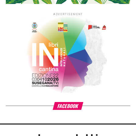
a caso per inaugurare questa nuova fase del
riconoscimento: Maria Paiato e Valerio Binasco.
Maria Paiato, diplomata nel 1984 all’Accademia Nazionale
d’Arte Drammatica “Silvio D’Amico”, è da sempre
considerata una delle interpreti più intense e raffinate della
scena italiana, capace di restituire con rara finezza le
sfumature dell’animo femminile. In una carriera che
attraversa quattro decenni ha lavorato con registi come
Luca Ronconi, Mauro Bolognini, Giancarlo Sepe, Maurizio
Scaparro, Antonio Calenda e Nanni Loy, portando in scena
personaggi memorabili come Anna Cappelli e la Medea di
Seneca. Al cinema è stata diretta, tra gli altri, da Francesca
Archibugi (“Lezioni di volo”), Francesca Comencini (“Lo
spazio bianco”) e Luca Guadagnino, al fianco di Tilda
Swinton, in “Io sono l’amore”. Un percorso costellato di
riconoscimenti — tre Premi Ubu, il Premio Flaiano, la
Maschera d’Oro, il Premio Hystrio e il Premio Eleonora
Duse, tra gli altri — che ne fanno un’artista “artigiana” nel