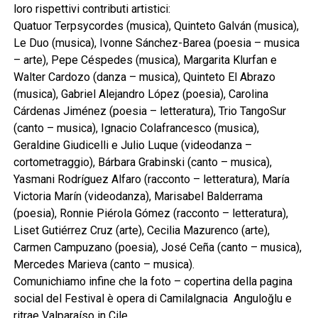
loro rispettivi contributi artistici:
Quatuor Terpsycordes (musica), Quinteto Galván (musica),
Le Duo (musica), Ivonne Sánchez-Barea (poesia – musica
– arte), Pepe Céspedes (musica), Margarita Klurfan e
Walter Cardozo (danza – musica), Quinteto El Abrazo
(musica), Gabriel Alejandro López (poesia), Carolina
Cárdenas Jiménez (poesia – letteratura), Trio TangoSur
(canto – musica), Ignacio Colafrancesco (musica),
Geraldine Giudicelli e Julio Luque (videodanza –
cortometraggio), Bárbara Grabinski (canto – musica),
Yasmani Rodríguez Alfaro (racconto – letteratura), María
Victoria Marín (videodanza), Marisabel Balderrama
(poesia), Ronnie Piérola Gómez (racconto – letteratura),
Liset Gutiérrez Cruz (arte), Cecilia Mazurenco (arte),
Carmen Campuzano (poesia), José Ceña (canto – musica),
Mercedes Marieva (canto – musica).
Comunichiamo infine che la foto – copertina della pagina
social del Festival è opera di Camilalgnacia Anguloğlu e
ritrae Valparaíso in Cile.