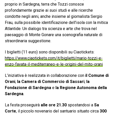
proprio in Sardegna, terra che Tozzi conosce
profondamente grazie ai suoi studi e alle ricerche
condotte negli anni, anche insieme al giornalista Sergio
Frau, sulla possibile identificazione dell’isola con la mitica
Atlantide. Un dialogo tra scienza e arte che trova nel
paesaggio di Monte Gonare una scenografia naturale di
straordinaria suggestione.
I biglietti (11 euro) sono disponibili su Ciaotickets:
https://www.ciaotickets.com/it/biglietti/mario-tozzi-e-
enzo-favata-il-mediterraneo-e-le-origini-del-mito-orani
L’iniziativa è realizzata in collaborazione con
il Comune di
Orani
,
la Camera di Commercio di Sassari
,
la
Fondazione di Sardegna
e
la Regione Autonoma della
Sardegna
.
La festa proseguirà
alle ore 21.30
spostandosi a
Sa
Corte
, il piccolo novenario del santuario situato circa
300