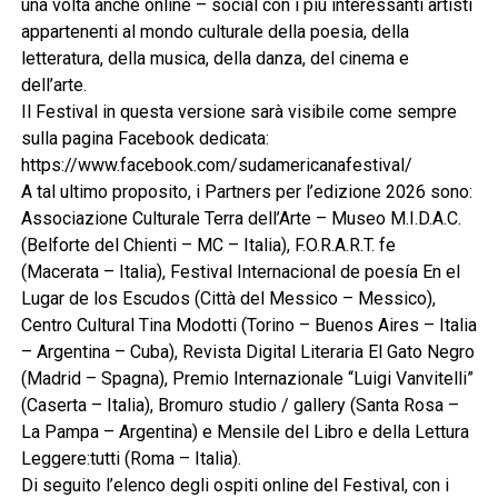
una volta anche online – social con i più interessanti artisti
appartenenti al mondo culturale della poesia, della
letteratura, della musica, della danza, del cinema e
dell’arte.
Il Festival in questa versione sarà visibile come sempre
sulla pagina Facebook dedicata:
https://www.facebook.com/sudamericanafestival/
A tal ultimo proposito, i Partners per l’edizione 2026 sono:
Associazione Culturale Terra dell’Arte – Museo M.I.D.A.C.
(Belforte del Chienti – MC – Italia), F.O.R.A.R.T. fe
(Macerata – Italia), Festival Internacional de poesía En el
Lugar de los Escudos (Città del Messico – Messico),
Centro Cultural Tina Modotti (Torino – Buenos Aires – Italia
– Argentina – Cuba), Revista Digital Literaria El Gato Negro
(Madrid – Spagna), Premio Internazionale “Luigi Vanvitelli”
(Caserta – Italia), Bromuro studio / gallery (Santa Rosa –
La Pampa – Argentina) e Mensile del Libro e della Lettura
Leggere:tutti (Roma – Italia).
Di seguito l’elenco degli ospiti online del Festival, con i