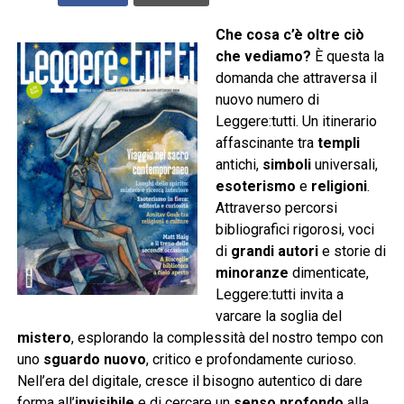
Che cosa c’è oltre ciò
che vediamo?
È questa la
domanda che attraversa il
nuovo numero di
Leggere:tutti. Un itinerario
affascinante tra
templi
antichi,
simboli
universali,
esoterismo
e
religioni
.
Attraverso percorsi
bibliografici rigorosi, voci
di
grandi autori
e storie di
minoranze
dimenticate,
Leggere:tutti invita a
varcare la soglia del
mistero
, esplorando la complessità del nostro tempo con
uno
sguardo nuovo
, critico e profondamente curioso.
Nell’era del digitale, cresce il bisogno autentico di dare
forma all’
invisibile
e di cercare un
senso profondo
alla