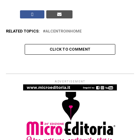
RELATED TOPICS:
ALCENTROINHOME
CLICK TO COMMENT
ARTICOLI & APPROFONDIMENTI
#ioleggoperché apre a tutti i nidi
d’Italia. Dal 1° settembre al via le
iscrizioni per partecipare alla
campagna di donazioni del 7-15
novembre