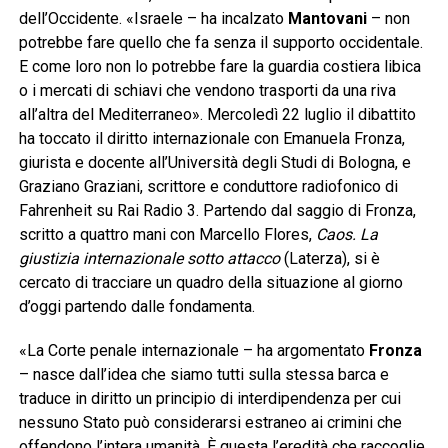
dell’Occidente. «Israele – ha incalzato
Mantovani
– non
potrebbe fare quello che fa senza il supporto occidentale.
E come loro non lo potrebbe fare la guardia costiera libica
o i mercati di schiavi che vendono trasporti da una riva
all’altra del Mediterraneo». Mercoledì 22 luglio il dibattito
ha toccato il diritto internazionale con Emanuela Fronza,
giurista e docente all’Università degli Studi di Bologna, e
Graziano Graziani, scrittore e conduttore radiofonico di
Fahrenheit su Rai Radio 3. Partendo dal saggio di Fronza,
scritto a quattro mani con Marcello Flores,
Caos. La
giustizia internazionale sotto attacco
(Laterza), si è
cercato di tracciare un quadro della situazione al giorno
d’oggi partendo dalle fondamenta.
«La Corte penale internazionale – ha argomentato
Fronza
– nasce dall’idea che siamo tutti sulla stessa barca e
traduce in diritto un principio di interdipendenza per cui
nessuno Stato può considerarsi estraneo ai crimini che
offendono l’intera umanità. È questa l’eredità che raccoglie