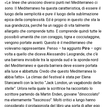
«Le linee che uniscono diversi punti nel Mediterraneo ci
sono. Il Mediterraneo ha questa caratteristica, di essere il
luogo della semplicità e pure il luogo della sublimazione
epica della complessità. Ed è proprio in questo che sta la
sua grandezza, perché ha un raggio di vita talmente
allargato che comprende tutto. E comprende quindi tutte le
possibili umanità che con coraggio, tigna e cocciutaggine,
vengono portate avanti. Questo è il mediterraneo che
volevamo rappresentare. Penso – ha aggiunto
Piro
– ogni
volta a quello che diceva Alessandro Leogrande, che c’è
una barriera invisibile tra la sponda sud e la sponda nord
del Mediterraneo e questa barriera deve essere portata
alla luce e abbattuta. Credo che questo Mediterranea lo
abbia fatto». La climax del festival è stata per Elena
Stancanelli con la lectio “Jack London, un vagabondo delle
stelle”. Un’ora nella quale la scrittrice ha raccontato lo
scrittore partendo da Martin Enden, giovane “dinoccolato”
ma eternamente “fascinoso”. Molti critici a lungo hanno
considerato il protagonista del libro una sorta di alter ego