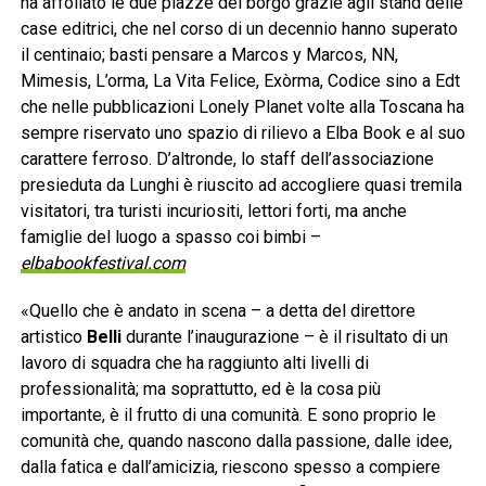
ha affollato le due piazze del borgo grazie agli stand delle
case editrici, che nel corso di un decennio hanno superato
il centinaio; basti pensare a Marcos y Marcos, NN,
Mimesis, L’orma, La Vita Felice, Exòrma, Codice sino a Edt
che nelle pubblicazioni Lonely Planet volte alla Toscana ha
sempre riservato uno spazio di rilievo a Elba Book e al suo
carattere ferroso. D’altronde, lo staff dell’associazione
presieduta da Lunghi è riuscito ad accogliere quasi tremila
visitatori, tra turisti incuriositi, lettori forti, ma anche
famiglie del luogo a spasso coi bimbi –
elbabookfestival.com
«Quello che è andato in scena – a detta del direttore
artistico
Belli
durante l’inaugurazione – è il risultato di un
lavoro di squadra che ha raggiunto alti livelli di
professionalità; ma soprattutto, ed è la cosa più
importante, è il frutto di una comunità. E sono proprio le
comunità che, quando nascono dalla passione, dalle idee,
dalla fatica e dall’amicizia, riescono spesso a compiere