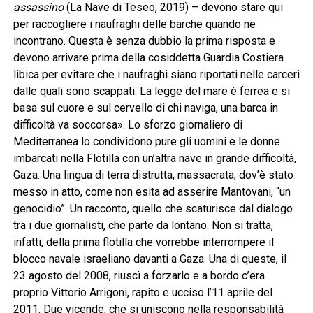
assassino
(La Nave di Teseo, 2019) – devono stare qui
per raccogliere i naufraghi delle barche quando ne
incontrano. Questa è senza dubbio la prima risposta e
devono arrivare prima della cosiddetta Guardia Costiera
libica per evitare che i naufraghi siano riportati nelle carceri
dalle quali sono scappati. La legge del mare è ferrea e si
basa sul cuore e sul cervello di chi naviga, una barca in
difficoltà va soccorsa». Lo sforzo giornaliero di
Mediterranea lo condividono pure gli uomini e le donne
imbarcati nella Flotilla con un’altra nave in grande difficoltà,
Gaza. Una lingua di terra distrutta, massacrata, dov’è stato
messo in atto, come non esita ad asserire Mantovani, “un
genocidio”. Un racconto, quello che scaturisce dal dialogo
tra i due giornalisti, che parte da lontano. Non si tratta,
infatti, della prima flotilla che vorrebbe interrompere il
blocco navale israeliano davanti a Gaza. Una di queste, il
23 agosto del 2008, riuscì a forzarlo e a bordo c’era
proprio Vittorio Arrigoni, rapito e ucciso l’11 aprile del
2011. Due vicende, che si uniscono nella responsabilità