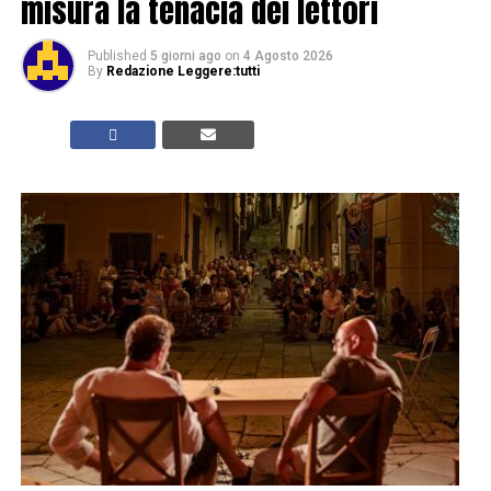
misura la tenacia dei lettori
Published
5 giorni ago
on
4 Agosto 2026
By
Redazione Leggere:tutti