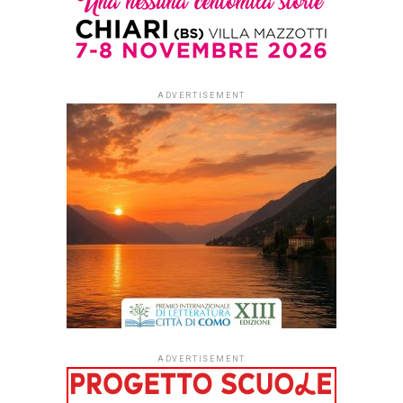
Published
2 settimane ago
on
29 Luglio 2026
By
Redazione Leggere:tutti