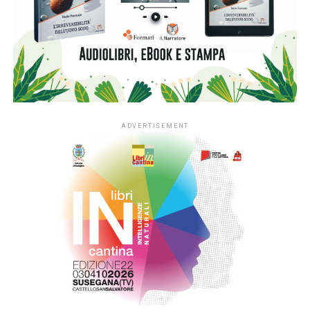
di Fondazione Cariplo
, che dal 2022 ha accompagnato lo
sviluppo di #ioleggoperchéLAB-NIDI, il progetto
sperimentale dedicato ai nidi realizzato in Lombardia e
nelle province di Novara e Verbano-Cusio-Ossola,
territorio di riferimento della Fondazione. In quattro anni la
sperimentazione ha coinvolto fino a 350 asili nido situati
nei contesti più fragili di queste aree, contribuendo ad
arricchirne le biblioteche e a consolidare la presenza dei
libri nella quotidianità educativa. L’estensione del progetto
si inserisce nella cornice della sfida di mandato Anita –
L’infanzia prima di Fondazione Cariplo, che sostiene il
benessere dei bambini e delle bambine tra 0 e 6 anni, con
particolare attenzione alle situazioni di povertà e fragilità
sociale ed economica, promuovendo percorsi di crescita
individuale e lo sviluppo delle comunità educanti.
«L’estensione di #ioleggoperché a tutti gli asili nido