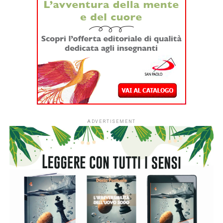
Dopo quattro anni di sperimentazione,
#ioleggoperché
apre per la prima volta le iscrizioni a tutti gli asili nido
italiani.
Dal
1° settembre
le strutture educative per la
fascia 0-3 anni di tutto il Paese potranno aderire
all’iniziativa sociale dell’Associazione Italiana Editori (AIE)
a favore delle biblioteche scolastiche e partecipare alla
campagna nazionale di donazione di libri in programma dal
7 al 15 novembre 2026.
L’ingresso di tutti i nidi italiani segna una
nuova fase per
#ioleggoperché
che, dopo dieci anni al fianco delle
scuole, amplia il proprio raggio d’azione includendo anche i
servizi educativi per la primissima infanzia.
L’apertura nazionale è resa possibile grazie al
sostegno