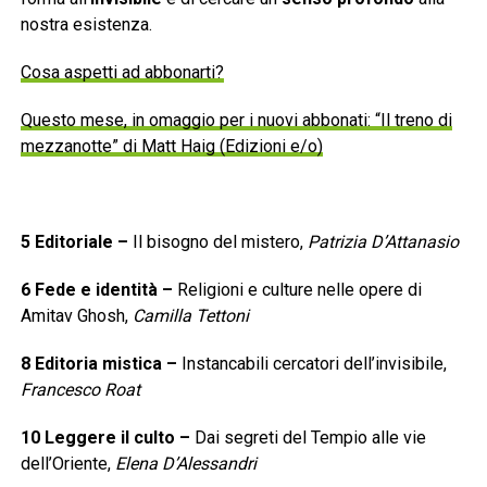
nostra esistenza.
Cosa aspetti ad abbonarti?
Questo mese, in omaggio per i nuovi abbonati: “Il treno di
mezzanotte” di Matt Haig (Edizioni e/o)
5
Editoriale
–
Il bisogno del mistero,
Patrizia D’Attanasio
6
Fede e identità
–
Religioni e culture nelle opere di
Amitav Ghosh,
Camilla Tettoni
8
Editoria mistica
–
Instancabili cercatori dell’invisibile,
Francesco Roat
10
Leggere il culto
–
Dai segreti del Tempio alle vie
dell’Oriente,
Elena D’Alessandri