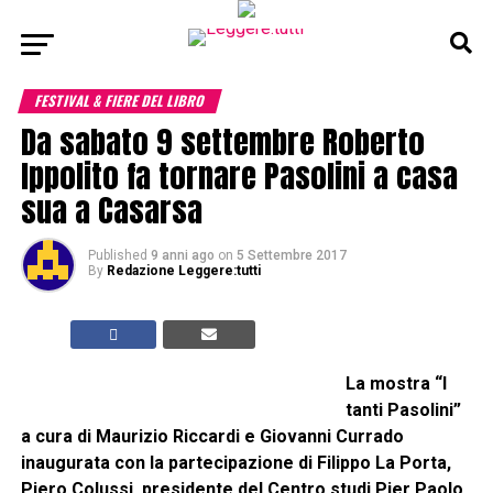
FESTIVAL & FIERE DEL LIBRO
Da sabato 9 settembre Roberto
Ippolito fa tornare Pasolini a casa
sua a Casarsa
Published
9 anni ago
on
5 Settembre 2017
By
Redazione Leggere:tutti
La mostra “I
tanti Pasolini”
a cura di Maurizio Riccardi e Giovanni Currado
inaugurata con la partecipazione di Filippo La Porta,
Piero Colussi, presidente del Centro studi Pier Paolo