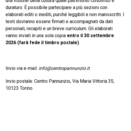
una visione della cultura quale patrimonio condiviso e
duraturo. È possibile partecipare a più sezioni con
elaborati editi o inediti, purché leggibili e non manoscritti. I
testi dovranno essere firmati e accompagnati da dati
personali, recapiti e un breve curriculum. Gli elaborati
vanno inviati in una sola copia
entro il 30 settembre
2026 (farà fede il timbro postale)
.
Invio via e-mail:
info@centropannunzio.it
.
Invio postale: Centro Pannunzio, Via Maria Vittoria 35,
10123 Torino.
È previsto un contributo di 25 euro per ogni sezione a cui
si partecipa. La ricevuta del versamento dovrà essere
allegata all’elaborato.
Sezione A
– Poesia: massimo cinque liriche edite o