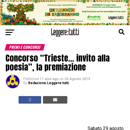
PREMI E CONCORSI
Concorso “Trieste… invito alla
poesia”, la premiazione
Published
11 anni ago
on
26 Agosto 2015
By
Redazione Leggere:tutti
Sabato 29 agosto