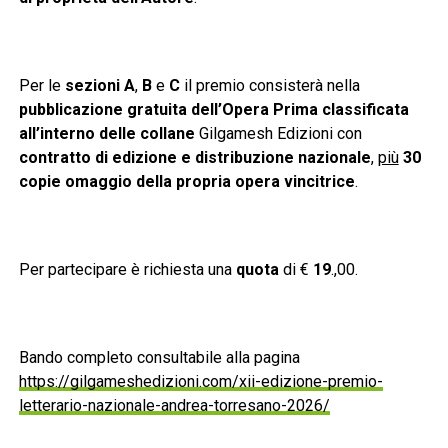
Per le
sezioni A
,
B
e
C
il premio consisterà nella
pubblicazione gratuita dell’Opera Prima classificata
all’interno delle collane
Gilgamesh Edizioni con
contratto di edizione e distribuzione nazionale
,
più
30
copie omaggio della propria opera vincitrice
.
Per partecipare è richiesta una
quota
di €
19
.,00.
Bando completo consultabile alla pagina
https://gilgameshedizioni.com/xii-edizione-premio-
letterario-nazionale-andrea-torresano-2026/