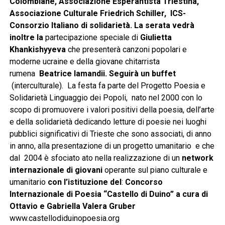
Colombiane, Associazione Esperantista Triestina,
Associazione Culturale Friedrich Schiller, ICS-
Consorzio Italiano di solidarietà. La serata vedrà
inoltre la
partecipazione speciale di
Giulietta
Khankishyyeva
che presenterà canzoni popolari e
moderne ucraine e della giovane chitarrista
rumena
Beatrice Iamandii. Seguirà un buffet
(interculturale). La festa fa parte del Progetto Poesia e
Solidarietà Linguaggio dei Popoli, nato nel 2000 con lo
scopo di promuovere i valori positivi della poesia, dell’arte
e della solidarietà dedicando letture di poesie nei luoghi
pubblici significativi di Trieste che sono associati, di anno
in anno, alla presentazione di un progetto umanitario e che
dal 2004 è sfociato ato nella realizzazione di un
network
internazionale di giovani
operante sul piano culturale e
umanitario
con l’istituzione del
:
Concorso
Internazionale di Poesia “Castello di Duino” a cura di
Ottavio e Gabriella Valera Gruber
www.castellodiduinopoesia.org