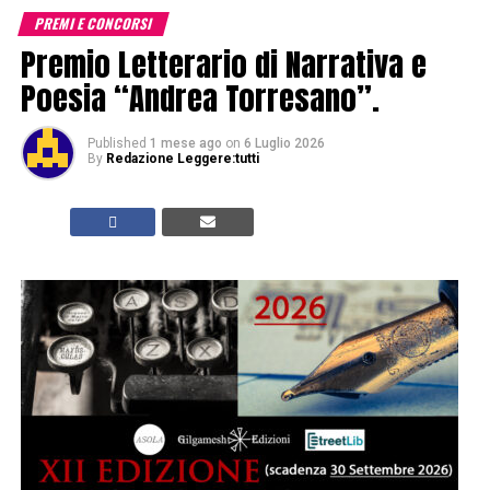
PREMI E CONCORSI
Premio Letterario di Narrativa e
Poesia “Andrea Torresano”.
Published
1 mese ago
on
6 Luglio 2026
By
Redazione Leggere:tutti