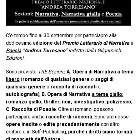
C’è tempo fino al 30 settembre per parteciapre alla
dodicesima e
dizione
del
Premio Letterario di
Narrativa
e
Poesia
“
Andrea Torresano
” indetta dalla Gilgamesh
Edizioni.
Sono previste
TRE Sezioni
,
A.
Opera di Narrativa
a tema
libero
(
romanzo di qualsiasi genere
o
saggi di
qualsiasi genere
o
raccolta di racconti
o
autobiografia
);
B. Opera di Narrativa
a tema giallo:
romanzo giallo, thriller, noir, investigativo, poliziesco
;
C. Raccolta di Poesie
. Oltre ai romanzi possono
partecipare anche
raccolte di racconti
. Sono ammesse
opere inedite
o
edite precedentemente
con altro
editore o in Self-Publishing,
purché i diritti siano tornati
di proprietà dell’Autore
.