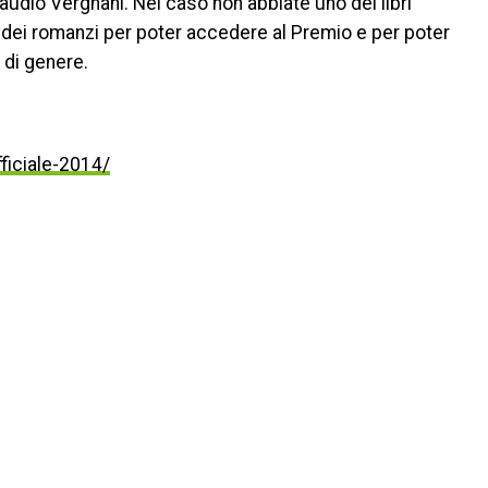
audio Vergnani. Nel caso non abbiate uno dei libri
o dei romanzi per poter accedere al Premio e per poter
 di genere.
ficiale-2014/