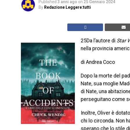
Published
3 anni ago
on
25 Gennaio 2024
By
Redazione Leggere:tutti
25Da l’autore di
Star 
nella provincia ameri
di Andrea Coco
Dopo la morte del padr
Nate, sua moglie Maddie
di Nate, una abitazione
perseguitano come se
Inoltre, Oliver è dota
chi lo circonda. Non h
sperano che lo stile di