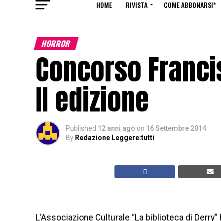
HOME
RIVISTA
COME ABBONARSI*
HORROR
Concorso Franci
II edizione
Published
12 anni ago
on
16 Settembre 2014
By
Redazione Leggere:tutti
L’Associazione Culturale “La biblioteca di Derry”