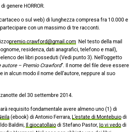
ti di genere HORROR.
in cartaceo o sul web) di lunghezza compresa fra 10.000 e
partecipare con un massimo di tre racconti.
rizzo
premio.crawford@gmail.com
Nel testo della mail
ognome, residenza, dati anagrafici, telefono e mail),
d elenco dei libri posseduti (Vedi punto 3). Nell’oggetto
 autore – Premio Crawford
“. Il nome del file deve essere
re in alcun modo il nome dell’autore, neppure al suo
ezzanotte del 30 settembre 2014.
 sarà requisito fondamentale avere almeno uno (1) di
Neila
(ebook) di Antonio Ferrara,
L’estate di Montebuio
di
ldo Baldini,
Il giocatollaio
di Stefano Pastor,
Io vi vedo
di