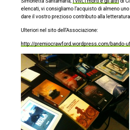
Simonetta Santamaria,
I vivi, i morti e gli altri
di Cl
elencati, vi consigliamo l’acquisto di almeno un
dare il vostro prezioso contributo alla letteratura
Ulteriori nel sito dell’Associazione:
http://premiocrawford.wordpress.com/bando-uf