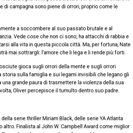
e e di campagna sono piene di orrori, proprio come le
tamente a soccombere al suo passato brutale e al
anzia. Vede cose che non ci sono; ha attacchi di rabbia e
si alla vita in questa piccola città. Ma, per fortuna, Nate
mai sottrargli: l’amore che li lega e li rende più forti.
sciute gioca sugli orrori della mente e sugli orrori
storia sulla famiglia e sui legami invisibili che legano gli
 ha una grande paura di trasmettere la violenza della sua
a volta, Oliver percepisce il tumulto dentro suo padre.
ella serie thriller Miriam Black, delle serie YA Atlanta
nto altro. Finalista al John W. Campbell Award come miglior