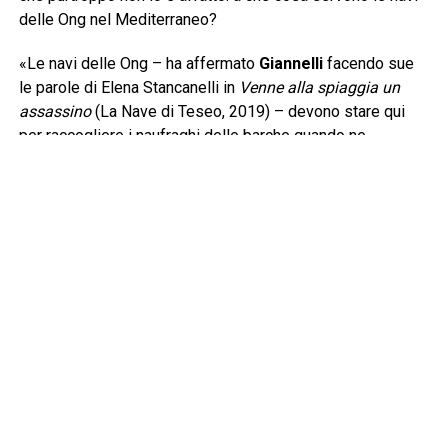
delle Ong nel Mediterraneo?
«Le navi delle Ong – ha affermato
Giannelli
facendo sue
le parole di Elena Stancanelli in
Venne alla spiaggia un
assassino
(La Nave di Teseo, 2019) – devono stare qui
per raccogliere i naufraghi delle barche quando ne
incontrano. Questa è senza dubbio la prima risposta e
devono arrivare prima della cosiddetta Guardia Costiera
libica per evitare che i naufraghi siano riportati nelle carceri
dalle quali sono scappati. La legge del mare è ferrea e si
basa sul cuore e sul cervello di chi naviga, una barca in
difficoltà va soccorsa». Lo sforzo giornaliero di
Mediterranea lo condividono pure gli uomini e le donne
imbarcati nella Flotilla con un’altra nave in grande difficoltà,
Gaza. Una lingua di terra distrutta, massacrata, dov’è stato
messo in atto, come non esita ad asserire Mantovani, “un
genocidio”. Un racconto, quello che scaturisce dal dialogo
tra i due giornalisti, che parte da lontano. Non si tratta,
infatti, della prima flotilla che vorrebbe interrompere il