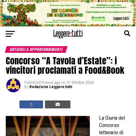
ARTICOLI & APPROFONDIMENTI
Concorso “A Tavola d’Estate”: i
vincitori proclamati a Food&Book
Published
9 mesi ago
on
31 Ottobre 2025
By
Redazione Leggere:tutti
La Giuria del
Concorso
letterario di