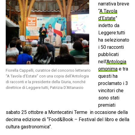
narrativa breve
“
A Tavola
d’Estate
”
indetto da
Leggere:tutti
ha selezionato
i 50 racconti
pubblicati
nell’
Antologia
omonima
e tra
Fiorella Cappelli, curatrice del concorso letterario
questi ha
“A Tavola d’Estate” con una copia dell’Antologia
di racconti e la presidente della Giuria, nonché
proclamato i 3
direttrice di Leggere:tutti, Patrizia D’Attanasio
vincitori che
sono stati
premiati
sabato 25 ottobre a Montecatini Terme in occasione della
decima edizione di “Food&Book – Festival del libro e della
cultura gastronomica”.