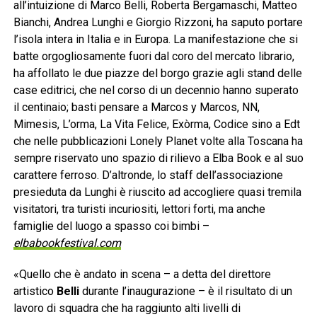
all’intuizione di Marco Belli, Roberta Bergamaschi, Matteo
Bianchi, Andrea Lunghi e Giorgio Rizzoni, ha saputo portare
l’isola intera in Italia e in Europa. La manifestazione che si
batte orgogliosamente fuori dal coro del mercato librario,
ha affollato le due piazze del borgo grazie agli stand delle
case editrici, che nel corso di un decennio hanno superato
il centinaio; basti pensare a Marcos y Marcos, NN,
Mimesis, L’orma, La Vita Felice, Exòrma, Codice sino a Edt
che nelle pubblicazioni Lonely Planet volte alla Toscana ha
sempre riservato uno spazio di rilievo a Elba Book e al suo
carattere ferroso. D’altronde, lo staff dell’associazione
presieduta da Lunghi è riuscito ad accogliere quasi tremila
visitatori, tra turisti incuriositi, lettori forti, ma anche
famiglie del luogo a spasso coi bimbi –
elbabookfestival.com
«Quello che è andato in scena – a detta del direttore
artistico
Belli
durante l’inaugurazione – è il risultato di un
lavoro di squadra che ha raggiunto alti livelli di