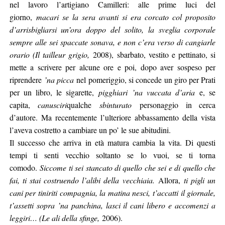
nel lavoro l’artigiano Camilleri: alle prime luci del
giorno,
macari se la sera avanti si era corcato col proposito
d’arrisbigliarsi un’ora doppo del solito, la sveglia corporale
sempre alle sei spaccate sonava, e non c’era verso di cangiarle
orario (Il tailleur grigio,
2008), sbarbato, vestito e pettinato, si
mette a scrivere per alcune ore e poi, dopo aver sospeso per
riprendere
’na picca
nel pomeriggio, si concede un giro per Prati
per un libro, le sigarette,
pigghiari ’na vuccata d’aria
e, se
capita,
canusciri
qualche
sbinturato
personaggio in cerca
d’autore. Ma recentemente l’ulteriore abbassamento della vista
l’aveva costretto a cambiare un po’ le sue abitudini.
Il successo che arriva in età matura cambia la vita. Di questi
tempi ti senti vecchio soltanto se lo vuoi, se ti torna
comodo.
Siccome ti sei stancato di quello che sei e di quello che
fai, ti stai costruendo l’alibi della vecchiaia.
Allora,
ti pigli un
cani per tiniriti compagnia, la matina nesci, t’accatti il giornale,
t’assetti sopra ’na panchina, lasci il cani libero e accomenzi a
leggiri… (Le ali della sfinge,
2006).