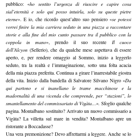
pubblico: «
ho sentito l’urgenza di riuscire e capire cosa
sia
l’eternità e solo qui posso intuirla, solo su queste pietre
eterne
». E io, che ricordo quest’altro suo pensiero «
se potessi
vorrei finire la mia carriera seduto in una piazza a raccontare
storie e alla fine del mio cunto passare tra il pubblico con la
coppola in mano
», prendo il suo recente
Il cuoco
dell’Alcyon
(Sellerio), che da qualche mese aspettava di essere
aperto, e, per rendere omaggio al Sommo, inizio a leggerlo
seduto, tra la realtà e l’immaginazione, sotto una folta acacia
della mia piazza preferita. Continua a girare l’inarrestabile giostra
della vita. Inizio dalla bandella di Salvatore Silvano Nigro «
Da
qui partono e si inanellano le trame macchinose e la
madornalità di una vicenda che comprende, per “stazioni”, lo
smantellamento del commissariato di Vigàta…».
Sfoglio qualche
pagina. Montalbano sostituito? Arrivato un nuovo commissario a
Vigàta? La villetta sul mare in vendita? Montalbano apre un
ristorante a Boccadasse?
Una vera premonizione? Devo affrettarmi a leggere. Anche se lo