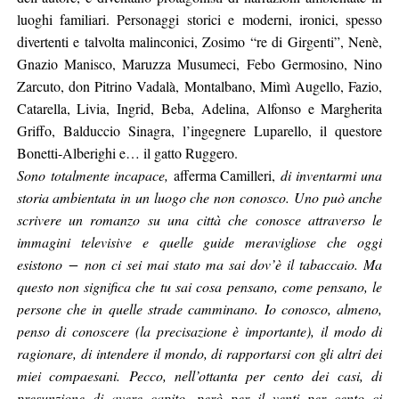
luoghi familiari. Personaggi storici e moderni, ironici, spesso
divertenti e talvolta malinconici, Zosimo “re di Girgenti”, Nenè,
Gnazio Manisco, Maruzza Musumeci, Febo Germosino, Nino
Zarcuto, don Pitrino Vadalà, Montalbano, Mimì Augello, Fazio,
Catarella, Livia, Ingrid, Beba, Adelina, Alfonso e Margherita
Griffo, Balduccio Sinagra, l’ingegnere Luparello, il questore
Bonetti-Alberighi e… il gatto Ruggero.
Sono
totalmente incapace,
afferma Camilleri,
di inventarmi una
storia ambientata in un luogo che non conosco. Uno può anche
scrivere un romanzo su una città che conosce attraverso le
immagini televisive e quelle guide meravigliose che oggi
esistono − non ci sei mai stato ma sai dov’è il tabaccaio. Ma
questo non significa che tu sai cosa pensano, come pensano, le
persone che in quelle strade camminano. Io conosco, almeno,
penso di conoscere (la precisazione è importante), il modo di
ragionare, di intendere il mondo, di rapportarsi con gli altri dei
miei compaesani. Pecco, nell’ottanta per cento dei casi, di
presunzione di avere capito, però per il venti per cento ci