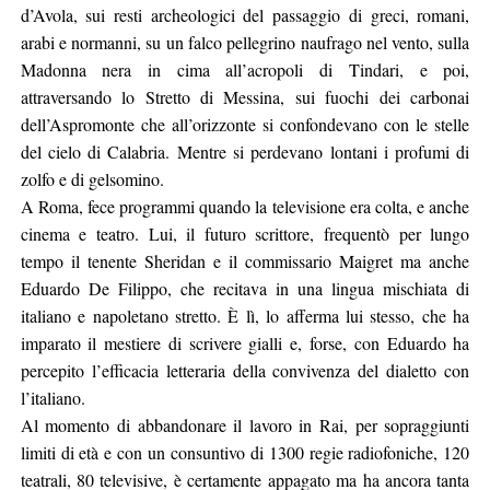
d’Avola, sui resti archeologici del passaggio di greci, romani,
arabi e normanni, su un falco pellegrino naufrago nel vento, sulla
Madonna nera in cima all’acropoli di Tindari, e poi,
attraversando lo Stretto di Messina, sui fuochi dei carbonai
dell’Aspromonte che all’orizzonte si confondevano con le stelle
del cielo di Calabria. Mentre si perdevano lontani i profumi di
zolfo e di gelsomino.
A Roma, fece programmi quando la televisione era colta, e anche
cinema e teatro. Lui, il futuro scrittore, frequentò per lungo
tempo il tenente Sheridan e il commissario Maigret ma anche
Eduardo De Filippo, che recitava in una lingua mischiata di
italiano e napoletano stretto. È lì, lo afferma lui stesso, che ha
imparato il mestiere di scrivere gialli e, forse, con Eduardo ha
percepito l’efficacia letteraria della convivenza del dialetto con
l’italiano.
Al momento di abbandonare il lavoro in Rai, per sopraggiunti
limiti di età e con un consuntivo di 1300 regie radiofoniche, 120
teatrali, 80 televisive, è certamente appagato ma ha ancora tanta