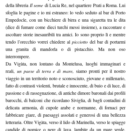
della libreria
Il seme
di Lucia Re, nel quartiere Prati a Roma. Lui
sfoglia le pagine e io mi estraneo: lo vedo seduto al bar di Porto
Empedocle, con un bicchiere di birra e una sigaretta tra le dita
(dice di fumare come dieci turchi messi insieme), a raccontare e
ascoltare storie inesauribili tra amici. Io sono proprio lì e mentre
tendo l’orecchio vorrei chiedere al
picciotto
del bar di portarmi
una granita di mandorla o di pistacchio. Ma non oso
interrompere.
Da Vigàta, non lontano da Montelusa, luoghi immaginari e
reali,
un paese di terra e di mare,
siamo pronti per il nostro
viaggio in un territorio noto e sconosciuto, giovane e millenario,
fatto di contrasti violenti, brutale e innocente, di buio e di luce, di
passione e di rassegnazione, di antiche dimore baronali dai profili
barocchi, di balconi che ricordano Siviglia, di bagli contadini di
delicata armonia, di cupole arabe e normanne, di fornaci per
fabbricare giare, di paesaggi assolati e generosi di una bellezza
letteraria. Oltre Vigàta, verso il lido di Marinella, verso le spiagge
candide di pomice o nere di lava, lambite da un mare verde,