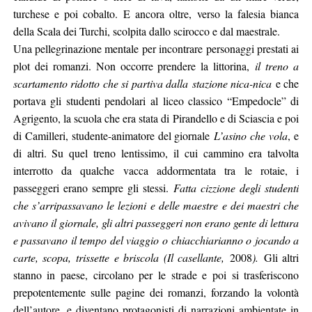
turchese e poi cobalto. E ancora oltre, verso la falesia bianca
della Scala dei Turchi, scolpita dallo scirocco e dal maestrale.
Una pellegrinazione mentale per incontrare personaggi prestati ai
plot dei romanzi. Non occorre prendere la littorina,
il treno a
scartamento ridotto che si partiva dalla
stazione nica-nica
e che
portava gli studenti pendolari al liceo classico “Empedocle” di
Agrigento, la scuola che era stata di Pirandello e di Sciascia e poi
di Camilleri, studente-animatore del giornale
L’asino che vola
, e
di altri. Su quel treno lentissimo, il cui cammino era talvolta
interrotto da qualche vacca addormentata tra le rotaie, i
passeggeri erano sempre gli stessi.
Fatta cizzione degli studenti
che s’arripassavano le lezioni e delle maestre e dei maestri che
avivano il giornale, gli altri passeggeri non erano gente di lettura
e passavano il tempo del viaggio o chiacchiarianno o jocando a
carte, scopa, trissette e briscola (Il casellante,
2008
).
Gli altri
stanno in paese, circolano per le strade e poi si trasferiscono
prepotentemente sulle pagine dei romanzi, forzando la volontà
dell’autore, e diventano protagonisti di narrazioni ambientate in