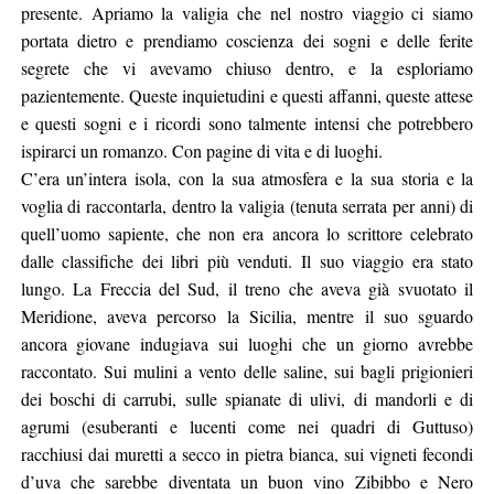
presente. Apriamo la valigia che nel nostro viaggio ci siamo
portata dietro e prendiamo coscienza dei sogni e delle ferite
segrete che vi avevamo chiuso dentro, e la esploriamo
pazientemente. Queste inquietudini e questi affanni, queste attese
e questi sogni e i ricordi sono talmente intensi che potrebbero
ispirarci un romanzo. Con pagine di vita e di luoghi.
C’era un’intera isola, con la sua atmosfera e la sua storia e la
voglia di raccontarla, dentro la valigia (tenuta serrata per anni) di
quell’uomo sapiente, che non era ancora lo scrittore celebrato
dalle classifiche dei libri più venduti. Il suo viaggio era stato
lungo. La Freccia del Sud, il treno che aveva già svuotato il
Meridione, aveva percorso la Sicilia, mentre il suo sguardo
ancora giovane indugiava sui luoghi che un giorno avrebbe
raccontato. Sui mulini a vento delle saline, sui bagli prigionieri
dei boschi di carrubi, sulle spianate di ulivi, di mandorli e di
agrumi (esuberanti e lucenti come nei quadri di Guttuso)
racchiusi dai muretti a secco in pietra bianca, sui vigneti fecondi
d’uva che sarebbe diventata un buon vino Zibibbo e Nero