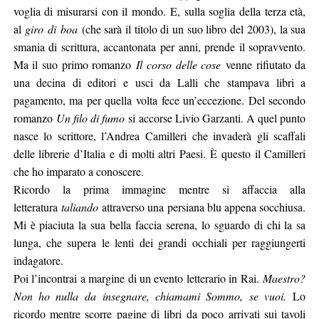
voglia di misurarsi con il mondo. E, sulla soglia della terza età,
al
giro
di
boa
(che sarà il titolo di un suo libro del 2003), la sua
smania di scrittura, accantonata per anni, prende il sopravvento.
Ma il suo primo romanzo
Il corso delle cose
venne rifiutato da
una decina di editori e usci da Lalli che stampava libri a
pagamento, ma per quella volta fece un’eccezione. Del secondo
romanzo
Un filo di fumo
si accorse Livio Garzanti. A quel punto
nasce lo scrittore, l’Andrea Camilleri che invaderà gli scaffali
delle librerie d’Italia e di molti altri Paesi. È questo il Camilleri
che ho imparato a conoscere.
Ricordo la prima immagine mentre si affaccia alla
letteratura
taliando
attraverso una persiana blu appena socchiusa.
Mi è piaciuta la sua bella faccia serena, lo sguardo di chi la sa
lunga, che supera le lenti dei grandi occhiali per raggiungerti
indagatore.
Poi l’incontrai a margine di un evento letterario in Rai.
Maestro?
Non ho nulla da
insegnare, chiamami Sommo, se vuoi.
Lo
ricordo mentre scorre pagine di libri da poco arrivati sui tavoli