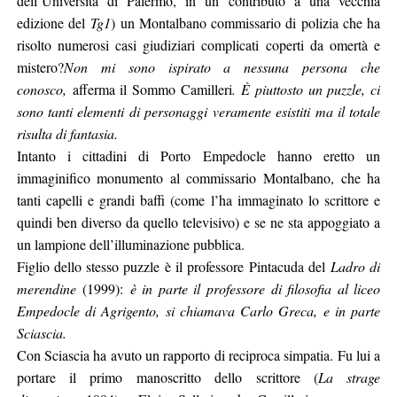
dell’Università di Palermo, in un contributo a una vecchia
edizione del
Tg1
) un Montalbano commissario di polizia che ha
risolto numerosi casi giudiziari complicati coperti da omertà e
mistero?
Non mi sono ispirato a nessuna persona che
conosco,
afferma il Sommo Camilleri
. È piuttosto un puzzle, ci
sono tanti elementi di personaggi veramente esistiti ma il totale
risulta di fantasia.
Intanto i cittadini di Porto Empedocle hanno eretto un
immaginifico monumento al commissario Montalbano, che ha
tanti capelli e grandi baffi (come l’ha immaginato lo scrittore e
quindi ben diverso da quello televisivo) e se ne sta appoggiato a
un lampione dell’illuminazione pubblica.
Figlio dello stesso puzzle è il professore Pintacuda del
Ladro di
merendine
(1999):
è in parte il professore di filosofia al liceo
Empedocle di Agrigento, si chiamava Carlo Greca, e in parte
Sciascia.
Con Sciascia ha avuto un rapporto di reciproca simpatia. Fu lui a
portare il primo manoscritto dello scrittore (
La strage