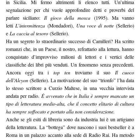
in Sicilia. Mi fermo altrimenti li elenco tutti. Un’ultima
segnalazione per chi vuole approfondire detti e proverbi del
parlare siciliano:
Il gioco della mosca
(1995). Ma vanno
letti
L’intermittenza
(Mondadori),
Una voce di notte
(Sellerio)
e
La
caccia al
tesoro
(Sellerio).
Ha un segreto lo straordinario successo di Camilleri? Ha scritto
romanzi che, in un Paese, il nostro, refrattario alla lettura, hanno
conquistato d’improvviso milioni di lettori e i vertici delle
classifiche dei libri più venduti. Un fenomeno senza precedenti.
Ancora oggi tra i
top
ten
troviamo il suo
Il cuoco
dell’Alcyon
(Sellerio). La motivazione del suo “trionfo” l’ha data
lo stesso scrittore a Curzio Maltese, in una vecchia intervista
andata per radio.
È avvenuto che in Italia è sempre mancato un
tipo di letteratura medio-alta, che il concetto elitario di cultura
ha sempre soffocato e portato alla non considerazione.
Anche se gli esiti di libreria sono da industria lui è un artigiano
della letteratura. La “bottega” dove nascono i suoi bestseller è a
Roma in un palazzo accanto alla sede di Radio Rai. Ha metodo