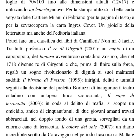
foglio di 70×100 fino alle dimensioni attuali (12×17) e
utilizzando
un lettering
nuovo. Per la stampa utilizzò la bella carta
vergata delle Cartiere Milani di Fabriano (per le pagine di testo) e
per la sovraccoperta la carta Ingres Cover. Un gioiello della
letteratura ma anche dell’editoria italiana.
Potrei fare una classifica dei libri di Camilleri? Non mi è facile.
Tra tutti, preferisco
Il re di Girgenti
(2001): un
cunto
di un
capopopolo, del
famusu
avventuroso contadino Zosimo, che nel
1718 divenne re di Girgenti e che, prima di finire sulla forca,
regalò un sogno rivoluzionario di dignità ai suoi malmessi
sudditi;
Il birraio di
Preston
(1995): intrighi, delitti e tumulti
seguiti alla decisione del prefetto Bortuzzi di inaugurare il teatro
cittadino con un’opera lirica sconosciuta;
Il cane di
terracotta
(2003): in coda al delitto di mafia, si scopre un
omicidio, antico di cinquant’anni, di due giovani amanti trovati
abbracciati, nel doppio fondo di una grotta, sorvegliati da un
enorme cane di terracotta.
Il colore del sole
(2007): un diario
incredibile scritto da Caravaggio nel periodo trascorso a Malta e