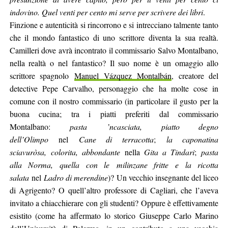
indovino. Quel venti per cento mi serve per scrivere dei libri
.
Finzione e autenticità si rincorrono e si intrecciano talmente tanto
che il mondo fantastico di uno scrittore diventa la sua realtà.
Camilleri dove avrà incontrato il commissario Salvo Montalbano,
nella realtà o nel fantastico? Il suo nome è un omaggio allo
scrittore spagnolo
Manuel Vázquez Montalbán
, creatore del
detective Pepe Carvalho, personaggio che ha molte cose in
comune con il nostro commissario (in particolare il gusto per la
buona cucina; tra i piatti preferiti dal commissario
Montalbano:
pasta
’ncasciata, piatto degno
dell’Olimpo
nel
Cane di terracotta
;
la caponatina
sciavuròsa,
colorita, abbondante
nella
Gita a Tindari
;
pasta
alla Norma, quella con le
milinzane fritte e la ricotta
salata
nel
Ladro di merendine
)? Un vecchio insegnante del liceo
di Agrigento? O quell’altro professore di Cagliari, che l’aveva
invitato a chiacchierare con gli studenti? Oppure è effettivamente
esistito (come ha affermato lo storico Giuseppe Carlo Marino