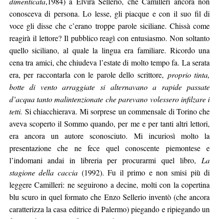
dimenticata
,1984) a Elvira Sellerio, che Camilleri ancora non
conosceva di persona. Lo lesse, gli piacque e con il suo fil di
voce gli disse che c’erano troppe parole siciliane. Chissà come
reagirà il lettore? Il pubblico reagì con entusiasmo. Non soltanto
quello siciliano, al quale la lingua era familiare. Ricordo una
cena tra amici, che chiudeva l’estate di molto tempo fa. La serata
era, per raccontarla con le parole dello scrittore,
proprio tinta,
botte di vento arraggiate si alternavano a rapide passate
d’acqua tanto malintenzionate che parevano volessero infilzare i
tetti.
Si chiacchierava. Mi sorprese un commensale di Torino che
aveva scoperto il Sommo quando, per me e per tanti altri lettori,
era ancora un autore sconosciuto. Mi incuriosì molto la
presentazione che ne fece quel conoscente piemontese e
l’indomani andai in libreria per procurarmi quel libro,
La
stagione della caccia
(1992). Fu il primo e non smisi più di
leggere Camilleri: ne seguirono a decine, molti con la copertina
blu scuro in quel formato che
Enzo Sellerio inventò (che ancora
caratterizza la casa editrice di Palermo) piegando e ripiegando un