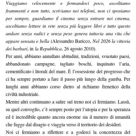
Viaggiamo velocemente e fermandoci poco, ascoltiamo
frammenti e non tutto, scriviamo nei telefoni, non ci sposiamo
per sempre, guardiamo il cinema senza entrare nei cinema,
ascoltiamo letture in rete senza più leggere libri e tutto questo
andare senza radici e senza peso genera tuttavia una vita che
appare sensata e bella
(Alessandro Baricco,
Nel 2026 la vittoria
dei barbari
, in
la Repubblica
, 26 agosto 2010).
Per anni, abbiamo annullato abitudini, tradizioni, svuotato paesi,
abbandonato campagne, tagliato boschi, inquinato l’aria,
cementificato i litorali del mare. È l’ossessione del progresso che
ci ha sempre portato a fare il passo più lungo della gamba. Per
lunghi anni abbiamo corso dietro al richiamo frenetico della
civiltà industriale.
Mentre altri continuano a salire sul treno noi ci fermiamo. Lassù,
su quel convoglio, c’è sempre posto per l’utopia e per la speranza
ed è incredibile quanto ancora enorme sia il numero di umanità
che fugge dal disagio e viaggia verso il territorio dei desideri.
Noi ci fermiamo a riflettere e a goderci la concretezza del