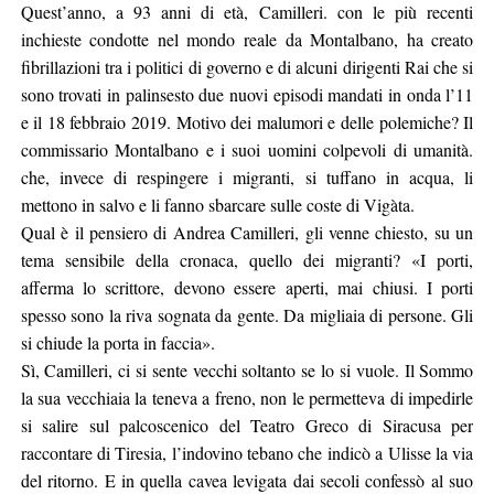
Quest’anno, a 93 anni di età, Camilleri. con le più recenti
inchieste condotte nel mondo reale da Montalbano, ha creato
fibrillazioni tra i politici di governo e di alcuni dirigenti Rai che si
sono trovati in palinsesto due nuovi episodi mandati in onda l’11
e il 18 febbraio 2019. Motivo dei malumori e delle polemiche? Il
commissario Montalbano e i suoi uomini colpevoli di umanità.
che, invece di respingere i migranti, si tuffano in acqua, li
mettono in salvo e li fanno sbarcare sulle coste di Vigàta.
Qual è il pensiero di Andrea Camilleri, gli venne chiesto, su un
tema sensibile della cronaca, quello dei migranti? «I porti,
afferma lo scrittore, devono essere aperti, mai chiusi. I porti
spesso sono la riva sognata da gente. Da migliaia di persone. Gli
si chiude la porta in faccia».
Sì, Camilleri, ci si sente vecchi soltanto se lo si vuole. Il Sommo
la sua vecchiaia la teneva a freno, non le permetteva di impedirle
si salire sul palcoscenico del Teatro Greco di Siracusa per
raccontare di Tiresia, l’indovino tebano che indicò a Ulisse la via
del ritorno. E in quella cavea levigata dai secoli confessò al suo