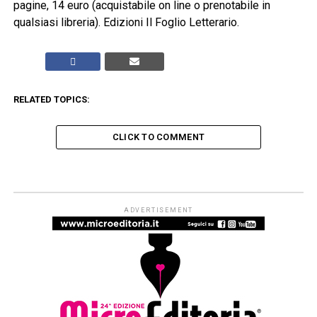
pagine, 14 euro (acquistabile on line o prenotabile in
qualsiasi libreria). Edizioni Il Foglio Letterario.
RELATED TOPICS:
CLICK TO COMMENT
LO ZIBALDONE - RECENSIONI
Artificiale, il ritratto intimo di una
paternità ritrovata
Published
6 giorni ago
on
3 Agosto 2026
By
Redazione Leggere:tutti