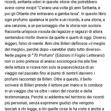
ricordi, settanta odori in queste storie che potrebbero
avere come incipit “C’erano una volta gli anni Settanta, e
poi gli Ottanta che entravano a gamba tesa”. In questo libro
ogni profumo spalanca le porte a un ricordo, a una storia, a
una canzone, a un personaggio che la storia non scolora.
Racconta un’epoca vissuta da ragazze e ragazzi di allora
sentendosi molto diversi da quelle e quelli di oggi. Diversi,
leggeri, felici di niente. Anni che Billeri definisce «il meglio
del meglio», perché dopo «sarebbe stato tutto diverso».
Nelle pagine di “’70 Profumi” (Edizioni Il Foglio Letterario)
non ci sono pretese di analisi sociologica ma alla fine
della lettura si ricava non solo la piacevolezza di un
viaggio nel passato fino al punto di sentirli davvero i
profumi raccontati da Billeri. Oltre a questo, il bello
scrivere di Billeri prende il lettore per mano e lo conduce
in un viaggio che va oltre i valori del ricordo e della
testimonianza. Perché si addentra nel territorio dei ricordi
più personali, senza esprimere giudizi che vengono
lasciati a chi legge, a chi quelle cose le ha viste e anche a