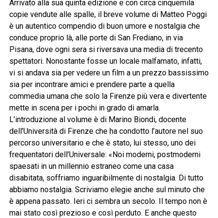
Arrivato alla sua quinta edizione e con circa cinquemila
copie vendute alle spalle, il breve volume di Matteo Poggi
è un autentico compendio di buon umore e nostalgia che
conduce proprio là, alle porte di San Frediano, in via
Pisana, dove ogni sera si riversava una media di trecento
spettatori. Nonostante fosse un locale malfamato, infatti,
vi si andava sia per vedere un film a un prezzo bassissimo
sia per incontrare amici e prendere parte a quella
commedia umana che solo la Firenze più vera e divertente
mette in scena per i pochi in grado di amarla.
L’introduzione al volume è di Marino Biondi, docente
dell’Università di Firenze che ha condotto l’autore nel suo
percorso universitario e che è stato, lui stesso, uno dei
frequentatori dell’Universale: «Noi moderni, postmoderni
spaesati in un millennio estraneo come una casa
disabitata, soffriamo inguaribilmente di nostalgia. Di tutto
abbiamo nostalgia. Scriviamo elegie anche sul minuto che
è appena passato. Ieri ci sembra un secolo. Il tempo non è
mai stato così prezioso e così perduto. E anche questo