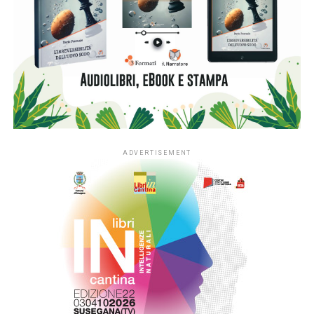
Ma il sogno di averlo di nuovo accanto si scontra subito
con una realtà soffocante. Il Cino “ricostruito” vive
rinchiuso nei laboratori dell’azienda, protetto e monitorato
come un prototipo da laboratorio: un’esistenza in gabbia
che l’androide stesso sembra patire. La tecnologia gli ha
ridato la parola e il corpo, ma lo ha privato della sola cosa
che rendeva vera la sua prima vita: la libertà di stare al
mondo. È qui che il romanzo scarta dalla fantascienza per
diventare un road movie intimo e surreale. Diego non ci sta
a vederlo prigioniero: decide di far evadere il padre
artificiale, mettendosi in viaggio con lui per strappare al
tempo un’ultima, imprevedibile occasione di confronto.
L’autore usa l’espediente dell’intelligenza artificiale come
una lente d’ingrandimento sui diari e sulla vita vera del
padre. Non c’è nulla di freddo o di tecnologico nel modo in
cui racconta questa fuga: c’è invece la fame di un figlio che
vuole scoprire l’uomo dietro il personaggio, l’ansia di dirsi
le cose ultime e la scoperta amara che nemmeno la
macchina più sofisticata del mondo può risparmiarci il