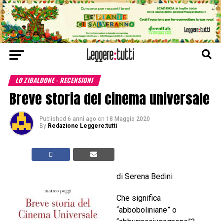
LO ZIBALDONE - RECENSIONI
Breve storia del cinema universale
Published
6 anni ago
on
18 Maggio 2020
By
Redazione Leggere:tutti
di Serena Bedini
Che significa
“abboboliniane” o