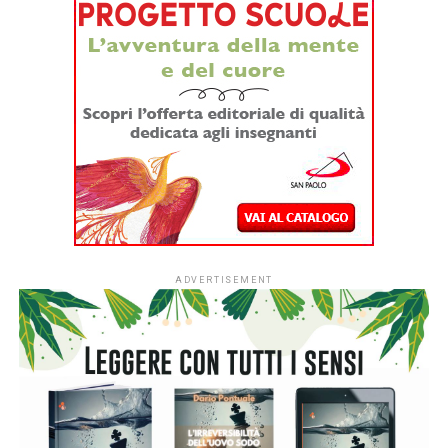
ingombrante se ne va, per chi resta il lutto è un’eredità
intima fatta di conti sospesi, ricordi nitidi e parole mai
dette che nessuna nostalgia pubblica potrà mai saldare.
Artificiale edito da Baldini+Castoldi nella collana I Lemuri
(204pp., 19 Euro) nasce da uno spunto quasi spiazzante:
un giorno Guido chiede a ChatGPT di imitare suo padre e di
parlargli come farebbe lui. Il risultato, ovviamente, è un
disastro freddo e impersonale. Da quell’esperimento
imperfetto, però, si accende la scintilla narrativa: e se
invece la tecnologia fosse davvero in grado di farlo? Nel
romanzo, ambientato nel 2028, a undici anni dalla
scomparsa di Cino, la risposta la dà la Vitali Future,
un’azienda che inserisce un’AI evoluta dentro un corpo
antropomorfo perfetto, un ‘fenice’. Il prototipo di punta è
proprio Tortorella. Per Diego, il protagonista quasi
cinquantenne che cerca di restare a galla tra un matrimonio
finito e due figlie adolescenti, rivedere quel viso,
riascoltare quella voce e ritrovare quelle movenze è una
tentazione a cui è impossibile opporre una logica ferrea.