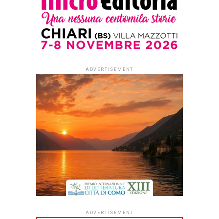
di Elena D’Alessandri
Per generazioni di italiani
Cino Tortorella è stato
Mago Zurlì, un’icona felice
della prima televisione
custodita nella memoria
collettiva, tra calzamaglie
lucide, brillantini e lo
Zecchino d’Oro dei primi
anni. Per suo figlio Guido
era semplicemente un
padre, da condividere con
milioni di bambini a bocca
aperta davanti allo schermo. Quando una figura così