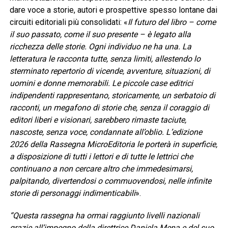
dare voce a storie, autori e prospettive spesso lontane dai
circuiti editoriali più consolidati: «
Il futuro del libro – come
il suo passato, come il suo presente – è legato alla
ricchezza delle storie. Ogni individuo ne ha una. La
letteratura le racconta tutte, senza limiti, allestendo lo
sterminato repertorio di vicende, avventure, situazioni, di
uomini e donne memorabili. Le piccole case editrici
indipendenti rappresentano, storicamente, un serbatoio di
racconti, un megafono di storie che, senza il coraggio di
editori liberi e visionari, sarebbero rimaste taciute,
nascoste, senza voce, condannate all’oblio. L’edizione
2026 della Rassegna MicroEditoria le porterà in superficie,
a disposizione di tutti i lettori e di tutte le lettrici che
continuano a non cercare altro che immedesimarsi,
palpitando, divertendosi o commuovendosi, nelle infinite
storie di personaggi indimenticabili
».
“Questa rassegna ha ormai raggiunto livelli nazionali
grazie all’impegno della direttrice Daniela Mena e del suo