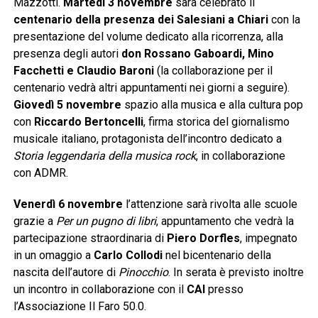
Mazzotti.
Martedì 3 novembre
sarà celebrato il
centenario della presenza dei Salesiani a Chiari
con la
presentazione del volume dedicato alla ricorrenza, alla
presenza degli autori
don Rossano Gaboardi, Mino
Facchetti e Claudio Baroni
(la collaborazione per il
centenario vedrà altri appuntamenti nei giorni a seguire).
Giovedì 5 novembre
spazio alla musica e alla cultura pop
con
Riccardo Bertoncelli
, firma storica del giornalismo
musicale italiano, protagonista dell’incontro dedicato a
Storia leggendaria della musica rock
, in collaborazione
con ADMR.
Venerdì 6 novembre
l’attenzione sarà rivolta alle scuole
grazie a
Per un pugno di libri
, appuntamento che vedrà la
partecipazione straordinaria di
Piero Dorfles
, impegnato
in un omaggio a
Carlo Collodi
nel bicentenario della
nascita dell’autore di
Pinocchio
. In serata è previsto inoltre
un incontro in collaborazione con il
CAI
presso
l’Associazione Il Faro 50.0.