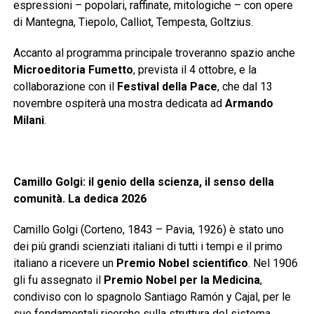
espressioni – popolari, raffinate, mitologiche – con opere
di Mantegna, Tiepolo, Calliot, Tempesta, Goltzius.
Accanto al programma principale troveranno spazio anche
Microeditoria Fumetto
, prevista il 4 ottobre, e la
collaborazione con il
Festival della Pace
, che dal 13
novembre ospiterà una mostra dedicata ad
Armando
Milani
.
Camillo Golgi: il genio della scienza, il senso della
comunità. La dedica 2026
Camillo Golgi (Corteno, 1843 – Pavia, 1926) è stato uno
dei più grandi scienziati italiani di tutti i tempi e il primo
italiano a ricevere un
Premio Nobel scientifico
. Nel 1906
gli fu assegnato il
Premio Nobel per la Medicina
,
condiviso con lo spagnolo Santiago Ramón y Cajal, per le
sue fondamentali ricerche sulla struttura del sistema