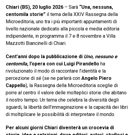
Chiari (BS), 20 luglio 2026
– Sarà
“Una, nessuna,
centomila storie”
il tema della XXIV Rassegna della
Microeditoria, uno tra i più importanti appuntamenti di
livello nazionale dedicato alla piccola e media editoria
indipendente, in programma il 7 e 8 novembre a Villa
Mazzotti Biancinelli di Chiari.
Cent’anni dopo la pubblicazione di
Uno, nessuno e
centomila
, l’opera con cui Luigi Pirandello
ha
rivoluzionato il modo di raccontare l’identità e la
percezione di sé (se ne parlerà con
Angelo Piero
Cappello
), la Rassegna della Microeditoria sceglie di
porre al centro il valore delle molteplici storie che abitano
il nostro tempo. Un tema che celebra la diversità degli
sguardi, la libertà dell’immaginazione e la capacità dei libri
di moltiplicare le possibilità di interpretare il mondo.
Per alcuni giorni Chiari diventerà un crocevia di
storie, idee e relazioni, dove editori, autori, studiosi e