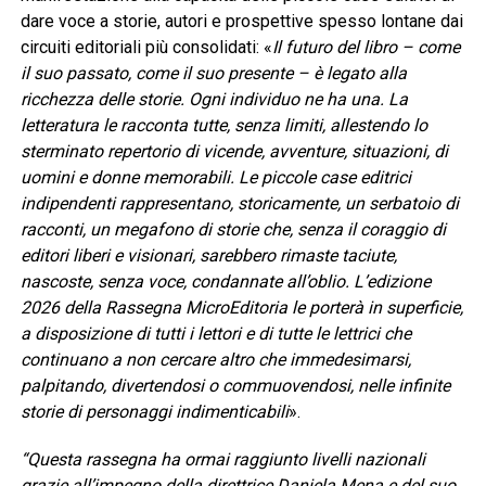
dare voce a storie, autori e prospettive spesso lontane dai
circuiti editoriali più consolidati: «
Il futuro del libro – come
il suo passato, come il suo presente – è legato alla
ricchezza delle storie. Ogni individuo ne ha una. La
letteratura le racconta tutte, senza limiti, allestendo lo
sterminato repertorio di vicende, avventure, situazioni, di
uomini e donne memorabili. Le piccole case editrici
indipendenti rappresentano, storicamente, un serbatoio di
racconti, un megafono di storie che, senza il coraggio di
editori liberi e visionari, sarebbero rimaste taciute,
nascoste, senza voce, condannate all’oblio. L’edizione
2026 della Rassegna MicroEditoria le porterà in superficie,
a disposizione di tutti i lettori e di tutte le lettrici che
continuano a non cercare altro che immedesimarsi,
palpitando, divertendosi o commuovendosi, nelle infinite
storie di personaggi indimenticabili
».
“Questa rassegna ha ormai raggiunto livelli nazionali
grazie all’impegno della direttrice Daniela Mena e del suo