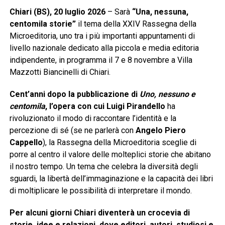
Chiari (BS), 20 luglio 2026
– Sarà
“Una, nessuna,
centomila storie”
il tema della XXIV Rassegna della
Microeditoria, uno tra i più importanti appuntamenti di
livello nazionale dedicato alla piccola e media editoria
indipendente, in programma il 7 e 8 novembre a Villa
Mazzotti Biancinelli di Chiari.
Cent’anni dopo la pubblicazione di
Uno, nessuno e
centomila
, l’opera con cui Luigi Pirandello
ha
rivoluzionato il modo di raccontare l’identità e la
percezione di sé (se ne parlerà con
Angelo Piero
Cappello
), la Rassegna della Microeditoria sceglie di
porre al centro il valore delle molteplici storie che abitano
il nostro tempo. Un tema che celebra la diversità degli
sguardi, la libertà dell’immaginazione e la capacità dei libri
di moltiplicare le possibilità di interpretare il mondo.
Per alcuni giorni Chiari diventerà un crocevia di
storie, idee e relazioni, dove editori, autori, studiosi e