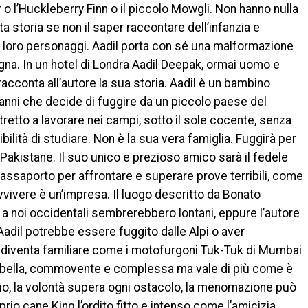
o l’Huckleberry Finn o il piccolo Mowgli. Non hanno nulla
 storia se non il saper raccontare dell’infanzia e
 loro personaggi. Aadil porta con sé una malformazione
ogna. In un hotel di Londra Aadil Deepak, ormai uomo e
acconta all’autore la sua storia. Aadil è un bambino
 anni che decide di fuggire da un piccolo paese del
retto a lavorare nei campi, sotto il sole cocente, senza
ilità di studiare. Non è la sua vera famiglia. Fuggirà per
à Pakistane. Il suo unico e prezioso amico sarà il fedele
 passaporto per affrontare e superare prove terribili, come
avvivere è un’impresa. Il luogo descritto da Bonato
 a noi occidentali sembrerebbero lontani, eppure l’autore
Aadil potrebbe essere fuggito dalle Alpi o aver
ci diventa familiare come i motofurgoni Tuk-Tuk di Mumbai
il è bella, commovente e complessa ma vale di più come è
aggio, la volontà supera ogni ostacolo, la menomazione può
oprio cane King l’ordito fitto e intenso come l’amicizia.