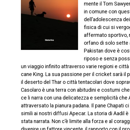
mente il Tom Sawyer 
in comune con questa
dell’adolescenza dei
fisica di cui si verg
affermato sportivo, r
orfano di solo sette
Pakistan dove è cost
riposo e senza possib
un viaggio infinito attraverso varie regioni e citt
cane King. La sua passione per il cricket sarà il
il deserto del Thar o città tentacolari dove sopr
Casolaro è una terra con abitudini e costumi che
ce li narra con una delicatezza e semplicità che 
attraversato la pianura padana. Il pane Chapati 
simili ai nostri diffusi Apecar. La storia di Aad
stata narrata. Non c’è limite alla forza e al cor
divenire un fattore vincente, il rapporto con il pr