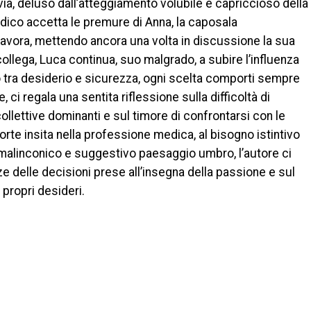
avia, deluso dall’atteggiamento volubile e capriccioso della
dico accetta le premure di Anna, la caposala
 lavora, mettendo ancora una volta in discussione la sua
ollega, Luca continua, suo malgrado, a subire l’influenza
ro tra desiderio e sicurezza, ogni scelta comporti sempre
, ci regala una sentita riflessione sulla difficoltà di
ollettive dominanti e sul timore di confrontarsi con le
morte insita nella professione medica, al bisogno istintivo
l malinconico e suggestivo paesaggio umbro, l’autore ci
 delle decisioni prese all’insegna della passione e sul
 propri desideri.