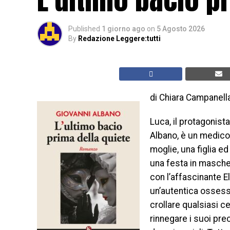
Published
1 giorno ago
on
5 Agosto 2026
By
Redazione Leggere:tutti
di Chiara Campanell
Luca, il protagonist
Albano, è un medico
moglie, una figlia ed
una festa in maschera
con l’affascinante E
un’autentica ossessio
crollare qualsiasi ce
rinnegare i suoi prec