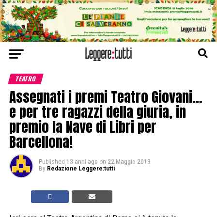
TEATRO
Assegnati i premi Teatro Giovani…
e per tre ragazzi della giuria, in
premio la Nave di Libri per
Barcellona!
Published
13 anni ago
on
22 Maggio 2013
By
Redazione Leggere:tutti