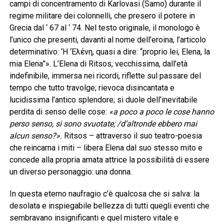
campi di concentramento di Karlovasi (Samo) durante il
regime militare dei colonnelli, che presero il potere in
Grecia dal ‘ 67 al ‘ 74. Nel testo originale, il monologo è
l’unico che presenti, davanti al nome dell’eroina, l’articolo
determinativo: ‘H ‘Eλένη, quasi a dire: “proprio lei, Elena, la
mia Elena”». L’Elena di Ritsos, vecchissima, dall’età
indefinibile, immersa nei ricordi, riflette sul passare del
tempo che tutto travolge; rievoca disincantata e
lucidissima l’antico splendore; si duole dell’inevitabile
perdita di senso delle cose:
«a poco a poco le cose hanno
perso senso, si sono svuotate; /d’altronde ebbero mai
alcun senso?».
Ritsos – attraverso il suo teatro-poesia
che reincarna i miti – libera Elena dal suo stesso mito e
concede alla propria amata attrice la possibilità di essere
un diverso personaggio: una donna.
In questa eterno naufragio c’è qualcosa che si salva: la
desolata e inspiegabile bellezza di tutti quegli eventi che
sembravano insignificanti e quel mistero vitale e