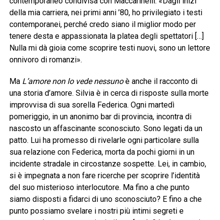
contemporaneo condivisa con Maccarinelli: «Dagli inizi
della mia carriera, nei primi anni ’80, ho privilegiato i testi
contemporanei, perché credo siano il miglior modo per
tenere desta e appassionata la platea degli spettatori […]
Nulla mi dà gioia come scoprire testi nuovi, sono un lettore
onnivoro di romanzi».
Ma
L’amore non lo vede nessuno
è anche il racconto di
una storia d’amore. Silvia è in cerca di risposte sulla morte
improvvisa di sua sorella Federica. Ogni martedì
pomeriggio, in un anonimo bar di provincia, incontra di
nascosto un affascinante sconosciuto. Sono legati da un
patto. Lui ha promesso di rivelarle ogni particolare sulla
sua relazione con Federica, morta da pochi giorni in un
incidente stradale in circostanze sospette. Lei, in cambio,
si è impegnata a non fare ricerche per scoprire l’identità
del suo misterioso interlocutore. Ma fino a che punto
siamo disposti a fidarci di uno sconosciuto? E fino a che
punto possiamo svelare i nostri più intimi segreti e