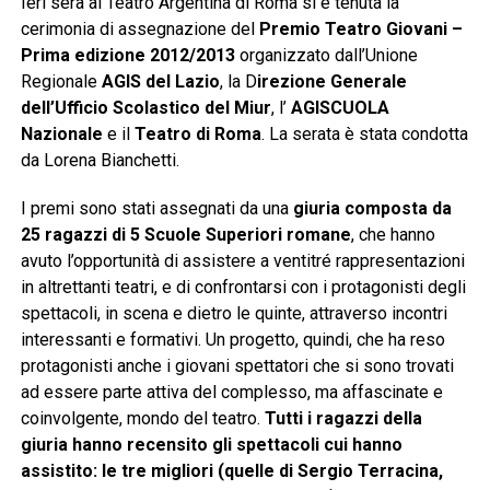
Ieri sera al Teatro Argentina di Roma si è tenuta la
cerimonia di assegnazione del
Premio Teatro Giovani –
Prima edizione 2012/2013
organizzato dall’Unione
Regionale
AGIS del Lazio
, la D
irezione Generale
dell’Ufficio Scolastico del Miur
, l’
AGISCUOLA
Nazionale
e il
Teatro di Roma
. La serata è stata condotta
da Lorena Bianchetti.
I premi sono stati assegnati da una
giuria composta da
25 ragazzi di 5 Scuole Superiori romane
, che hanno
avuto l’opportunità di assistere a ventitré rappresentazioni
in altrettanti teatri, e di confrontarsi con i protagonisti degli
spettacoli, in scena e dietro le quinte, attraverso incontri
interessanti e formativi. Un progetto, quindi, che ha reso
protagonisti anche i giovani spettatori che si sono trovati
ad essere parte attiva del complesso, ma affascinate e
coinvolgente, mondo del teatro.
Tutti i ragazzi della
giuria hanno recensito gli spettacoli cui hanno
assistito: le tre migliori (quelle di Sergio Terracina,