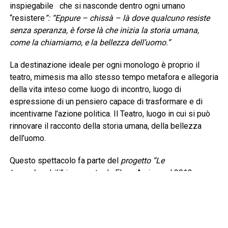
inspiegabile che si nasconde dentro ogni umano
“resistere
”: “Eppure – chissà – là dove qualcuno resiste
senza speranza, è forse là che inizia la storia umana,
come la chiamiamo, e la bellezza dell’uomo.”
La destinazione ideale per ogni monologo è proprio il
teatro, mimesis ma allo stesso tempo metafora e allegoria
della vita inteso come luogo di incontro, luogo di
espressione di un pensiero capace di trasformare e di
incentivarne l’azione politica. Il Teatro, luogo in cui si può
rinnovare il racconto della storia umana, della bellezza
dell’uomo.
Questo spettacolo fa parte del
progetto “Le
Imperdonabili”,
inaugurato da Elena Arvigo nel 2013 su
figure di donne, testimoni scomode mitiche e reali, del loro
tempo, l’atto giornalistico e l’atto poetico diventano così
simbolo e testimonianza di una resistenza, prima di tutto,
del pensiero.