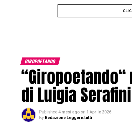
CLI
GIROPOETANDO
“Giropoetando“ 
di Luigia Serafini
Published
4 mesi ago
on
1 Aprile 2026
By
Redazione Leggere:tutti