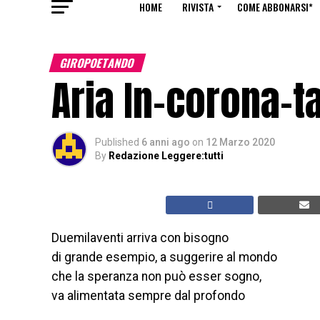
HOME
RIVISTA
COME ABBONARSI*
GIROPOETANDO
Aria In-corona-t
Published
6 anni ago
on
12 Marzo 2020
By
Redazione Leggere:tutti
Duemilaventi arriva con bisogno
di grande esempio, a suggerire al mondo
che la speranza non può esser sogno,
va alimentata sempre dal profondo