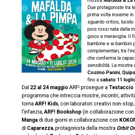
mostra
Mafalda & La
Due protagoniste tra le
prima volta insieme in
sguardo critico, lucido
pois rossi nata dalla 
gioco e meraviglia. Il f
bambine e ai bambini pe
complementari, tra l’in
che conferma la capaci
sensibilità. La mostra 
Cosimo Panini
,
Quipos
fino a
sabato 11 lugli
Dal
22 al 24 maggio
ARF! prosegue a
Testaccio
programma che intreccia mostre, incontri, attività
torna
ARF! Kids
, con laboratori creativi non-stop,
l’infanzia,
ARF! Bookshop
(in collaborazione con
Manga
di due giorni in collaborazione con
KOKO
di
Caparezza
, protagonista della mostra
Orbit Or