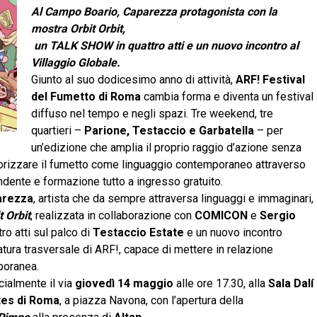
Al Campo Boario, Caparezza protagonista con la
mostra Orbit Orbit,
un TALK SHOW in quattro atti e un nuovo incontro al
Villaggio Globale.
Giunto al suo dodicesimo anno di attività,
ARF! Festival
del Fumetto di Roma
cambia forma e diventa un festival
diffuso nel tempo e negli spazi. Tre weekend, tre
quartieri –
Parione, Testaccio e Garbatella
– per
un’edizione che amplia il proprio raggio d’azione senza
lorizzare il fumetto come linguaggio contemporaneo attraverso
pendente e formazione tutto a ingresso gratuito.
arezza
, artista che da sempre attraversa linguaggi e immaginari,
t Orbit
, realizzata in collaborazione con
COMICON
e
Sergio
o atti sul palco di
Testaccio Estate
e un nuovo incontro
tura trasversale di ARF!, capace di mettere in relazione
poranea.
icialmente il via
giovedì 14 maggio
alle ore 17.30, alla
Sala Dalí
ntes di Roma
, a piazza Navona, con l’apertura della