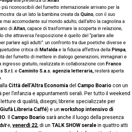
 Pimpa
alla presenza di
Altan
 più riconoscibili del fumetto internazionale arrivano per la
 mostra: da un lato la bambina creata da
Quino
, con il suo
 e mai accomodante sul mondo adulto; dall’altro la cagnolina a
mano di
Altan
, capace di trasformare la scoperta in relazione,
ilo che attraversa l’esposizione è quello del “parlare alle
r parlare agli adulti”: un confronto tra due poetiche diverse e
quietudine critica di
Mafalda
e la fiducia affettiva della
Pimpa
,
tà del fumetto di mettere in dialogo generazioni, immaginari e
a ingresso gratuito, realizzata in collaborazione con
Franco
 S.r.l.
e
Caminito S.a.s. agenzia letteraria,
resterà aperta
o
.
alla
Città dell’Altra Economia
del
Campo Boario
con un
 per l’infanzia e appuntamenti serali. Per tutto il weekend
 letture di qualità, disegni, librerie specializzate per
Giufà Libreria Caffé
) e un
workshop
intensivo di
RO
. Il
Campo Boario
sarà anche il luogo della presenza
bit
e,
venerdì 22
, di un
TALK SHOW serale
in quattro atti