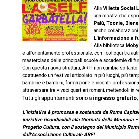
Alla
Villetta Social 
una mostra che espo
Palù, Toonie, Bien
anche collaborazion
L’informazione a f
Alla biblioteca
Moby
e all’orientamento professionale, con i colloqui tra autri
masterclass delle principali scuole e accademie di fu
Con questa nuova struttura, ARF! non cambia soltanto ge
costruendo un festival articolato in più luoghi, più temp
bambine e bambini, formazione e incontri professional
attraversare tre vivaci quartieri romani, mettendoli in 
Tutti gli appuntamenti sono a
ingresso gratuito
L’iniziativa è promossa e sostenuta da Roma Capital
iniziative riconducibili alla Giornata della Memoria 
Progetto Cultura, con il sostegno del Municipio Roma
dall’Associazione Culturale ARF!