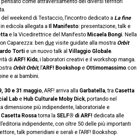
pensato come attraversamento dei diversi territori
ta.
si del weekend di Testaccio, l’incontro dedicato a
La fine
 in edicola allegata a
Il Manifesto
: presentazione, talk e
etta
e la Vicedirettrice del Manifesto
Micaela Bongi
. Nella
on Caparezza: ben
due
visite guidate alla mostra
Orbit
ardo Torti
e un nuovo talk al
Villaggio Globale
.
ità di
ARF! Kids
, i laboratori creativi e il workshop manga.
mostra
Orbit Orbit
, l’
ARF! Bookshop
e
Ottimomassimo
con
bine e ai bambini.
9, 30 e 31 maggio
, ARF! arriva alla
Garbatella
, tra
Casetta
cial Lab
e
Hub Culturale Moby Dick
, portando nel
ua dimensione più indipendente, laboratoriale e
a
Casetta Rossa
torna la
SELF
® di ARF!
dedicata alle
l’editoria indipendente, con oltre 50 delle più importanti
settore, talk pomeridiani e serali e l’ARF! Bookshop.