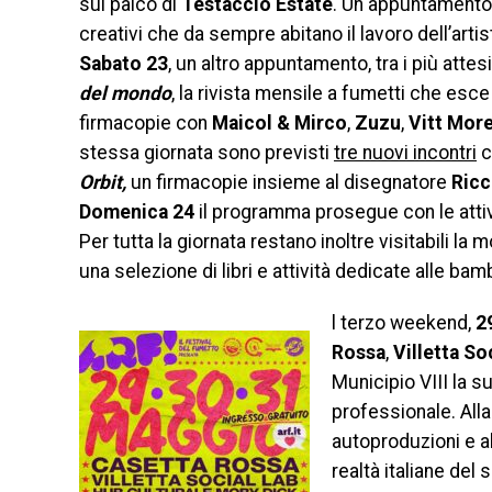
sul palco di
Testaccio Estate
. Un appuntamento 
creativi che da sempre abitano il lavoro dell’artis
Sabato 23
, un altro appuntamento, tra i più atte
del mondo
, la rivista mensile a fumetti che esce
firmacopie con
Maicol & Mirco
,
Zuzu
,
Vitt Mor
stessa giornata sono previsti
tre nuovi incontri
c
Orbit,
un firmacopie insieme al disegnatore
Ricc
Domenica 24
il programma prosegue con le attiv
Per tutta la giornata restano inoltre visitabili la 
una selezione di libri e attività dedicate alle bam
l terzo weekend,
2
Rossa
,
Villetta So
Municipio VIII la s
professionale. All
autoproduzioni e al
realtà italiane del 