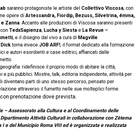
Lab
saranno protagoniste le artiste del
Collettivo Viscosa
, con
ne opere di
Artessandra, Fiordip, Bezuss, Silvetrina, émma,
e e Zanna
. Accanto alle produzioni di Viscosa saranno presenti
i con
TedxSapienza
,
Lucha y Siesta
e
La Revue –
umetti
, e il disegno dal vivo a cura di
Magville
.
 Dick
torna invece
JOB ARF!
, il format dedicato alla formazione
ci e autori esordienti e case editrici, affiancati dalle
metto.
ografia: ridefinisce il proprio modo di abitare la città,
i e più pubblici. Mostre, talk, editoria indipendente, attività per
i diventano parti di uno stesso percorso, pensato per
relazione attraverso il fumetto nelle sue molteplici forme.
, con prenotazione dove prevista.
e – Assessorato alla Cultura e al Coordinamento delle
– Dipartimento Attività Culturali in collaborazione con Zètema
 I e del Municipio Roma VIII ed è organizzata e realizzata