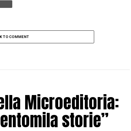
CK TO COMMENT
lla Microeditoria:
entomila storie”