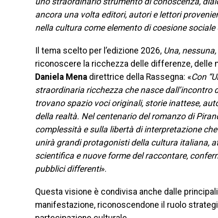
uno straordinario strumento di conoscenza, dialo
ancora una volta editori, autori e lettori proveni
nella cultura come elemento di coesione sociale 
Il tema scelto per l’edizione 2026,
Una, nessuna, 
riconoscere la ricchezza delle differenze, delle
Daniela Mena
direttrice della Rassegna: «
Con “U
straordinaria ricchezza che nasce dall’incontro d
trovano spazio voci originali, storie inattese, aut
della realtà. Nel centenario del romanzo di Pirande
complessità e sulla libertà di interpretazione c
unirà grandi protagonisti della cultura italiana, 
scientifica e nuove forme del raccontare, confe
pubblici differenti
».
Questa visione è condivisa anche dalle principali
manifestazione, riconoscendone il ruolo strategico