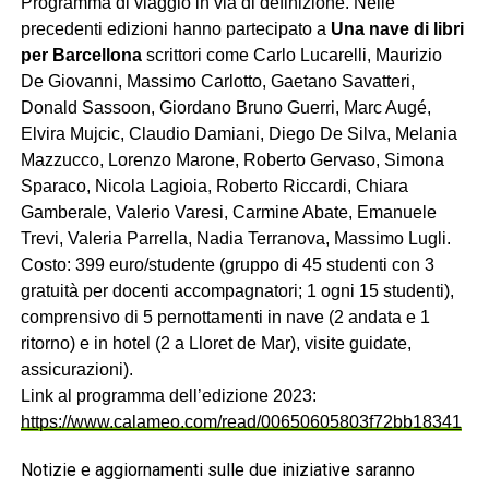
Programma di viaggio in via di definizione. Nelle
precedenti edizioni hanno partecipato a
Una nave di libri
per Barcellona
scrittori come Carlo Lucarelli, Maurizio
De Giovanni, Massimo Carlotto, Gaetano Savatteri,
Donald Sassoon, Giordano Bruno Guerri, Marc Augé,
Elvira Mujcic, Claudio Damiani, Diego De Silva, Melania
Mazzucco, Lorenzo Marone, Roberto Gervaso, Simona
Sparaco, Nicola Lagioia, Roberto Riccardi, Chiara
Gamberale, Valerio Varesi, Carmine Abate, Emanuele
Trevi, Valeria Parrella, Nadia Terranova, Massimo Lugli.
Costo: 399 euro/studente (gruppo di 45 studenti con 3
gratuità per docenti accompagnatori; 1 ogni 15 studenti),
comprensivo di 5 pernottamenti in nave (2 andata e 1
ritorno) e in hotel (2 a Lloret de Mar), visite guidate,
assicurazioni).
Link al programma dell’edizione 2023:
https://www.calameo.com/read/00650605803f72bb18341
Notizie e aggiornamenti sulle due iniziative saranno