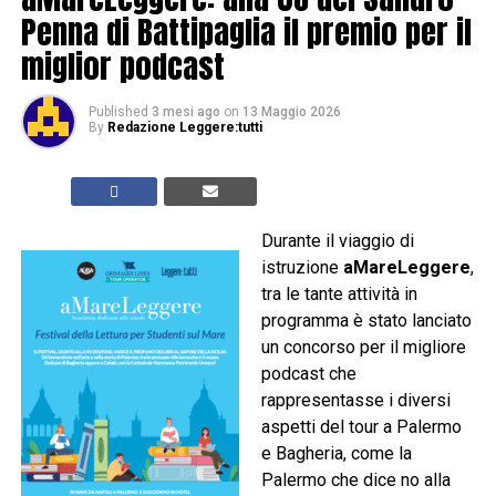
Penna di Battipaglia il premio per il
miglior podcast
Published
3 mesi ago
on
13 Maggio 2026
By
Redazione Leggere:tutti
Durante il viaggio di
istruzione
aMareLeggere
,
tra le tante attività in
programma è stato lanciato
un concorso per il migliore
podcast che
rappresentasse i diversi
aspetti del tour a Palermo
e Bagheria, come la
Palermo che dice no alla