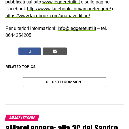
pubblicati sul sito
www.leggeretutti.it
e sulle pagine
Facebook
https://www.facebook.com/amareleggere/
e
https://www.facebook.com/unanavedilibri/
info@leggeretutti.it
Per ulteriori informazioni:
– tel.
0644254205
RELATED TOPICS:
CLICK TO COMMENT
AMARE LEGGERE
aMareLeggere: alla 3C del Sandro