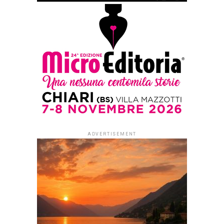
#ioleggoperché apre a tutti i nidi
d’Italia. Dal 1° settembre al via le
iscrizioni per partecipare alla
campagna di donazioni del 7-15
novembre
Published
1 settimana ago
on
29 Luglio 2026
By
Redazione Leggere:tutti