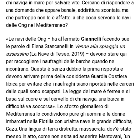
chi naviga in mare per salvare vite. Cercano di rispondere a
una domanda che appare banale, addirittura scontata, ma
che purtroppo non lo è affatto: a che cosa servono le navi
delle Ong nel Mediterraneo?
«Le navi delle Ong – ha affermato
Giannelli
facendo sue
le parole di Elena Stancanelli in
Venne alla spiaggia un
assassino
(La Nave di Teseo, 2019) – devono stare qui
per raccogliere i naufraghi delle barche quando ne
incontrano. Questa è senza dubbio la prima risposta e
devono arrivare prima della cosiddetta Guardia Costiera
libica per evitare che i naufraghi siano riportati nelle carceri
dalle quali sono scappati. La legge del mare è ferrea e si
basa sul cuore e sul cervello di chi naviga, una barca in
difficoltà va soccorsa». Lo sforzo giornaliero di
Mediterranea lo condividono pure gli uomini e le donne
imbarcati nella Flotilla con un’altra nave in grande difficoltà,
Gaza. Una lingua di terra distrutta, massacrata, dov’è stato
messo in atto, come non esita ad asserire Mantovani, “un