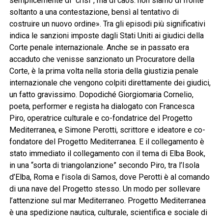
semplicemente di “crisi”, ma di caos: non siamo di fronte
soltanto a una contestazione, bensì al tentativo di
costruire un nuovo ordine». Tra gli episodi più significativi
indica le sanzioni imposte dagli Stati Uniti ai giudici della
Corte penale internazionale. Anche se in passato era
accaduto che venisse sanzionato un Procuratore della
Corte, è la prima volta nella storia della giustizia penale
internazionale che vengono colpiti direttamente dei giudici,
un fatto gravissimo. Dopodiché Giorgiomaria Cornelio,
poeta, performer e regista ha dialogato con Francesca
Piro, operatrice culturale e co-fondatrice del Progetto
Mediterranea, e Simone Perotti, scrittore e ideatore e co-
fondatore del Progetto Mediterranea. E il collegamento è
stato immediato il collegamento con il tema di Elba Book,
in una “sorta di triangolanzione” secondo Piro, tra l’Isola
d’Elba, Roma e l’isola di Samos, dove Perotti è al comando
di una nave del Progetto stesso. Un modo per sollevare
l’attenzione sul mar Mediterraneo. Progetto Mediterranea
è una spedizione nautica, culturale, scientifica e sociale di