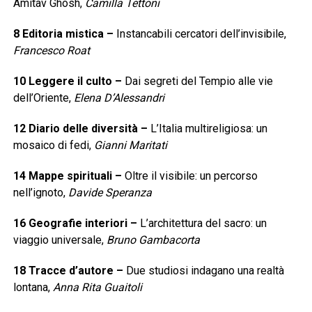
Amitav Ghosh,
Camilla Tettoni
8
Editoria mistica
–
Instancabili cercatori dell’invisibile,
Francesco Roat
10
Leggere il culto
–
Dai segreti del Tempio alle vie
dell’Oriente,
Elena D’Alessandri
12
Diario delle diversità
–
L’Italia multireligiosa: un
mosaico di fedi,
Gianni Maritati
14
Mappe spirituali
–
Oltre il visibile: un percorso
nell’ignoto,
Davide Speranza
16
Geografie interiori
–
L’architettura del sacro: un
viaggio universale,
Bruno Gambacorta
18
Tracce d’autore
–
Due studiosi indagano una realtà
lontana,
Anna Rita Guaitoli