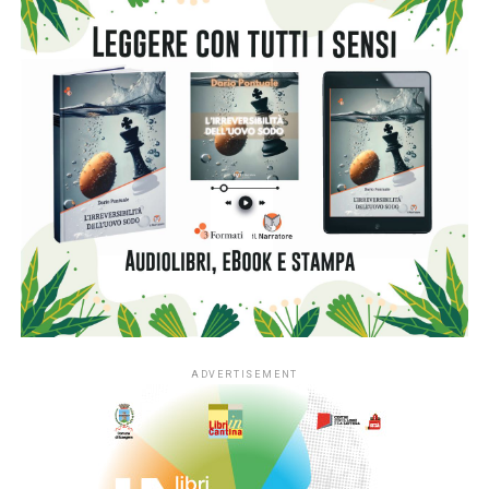
#ioleggoperché
che, dopo dieci anni al fianco delle
scuole, amplia il proprio raggio d’azione includendo anche i
servizi educativi per la primissima infanzia.
L’apertura nazionale è resa possibile grazie al
sostegno
di Fondazione Cariplo
, che dal 2022 ha accompagnato lo
sviluppo di #ioleggoperchéLAB-NIDI, il progetto
sperimentale dedicato ai nidi realizzato in Lombardia e
nelle province di Novara e Verbano-Cusio-Ossola,
territorio di riferimento della Fondazione. In quattro anni la
sperimentazione ha coinvolto fino a 350 asili nido situati
nei contesti più fragili di queste aree, contribuendo ad
arricchirne le biblioteche e a consolidare la presenza dei
libri nella quotidianità educativa. L’estensione del progetto
si inserisce nella cornice della sfida di mandato Anita –
L’infanzia prima di Fondazione Cariplo, che sostiene il
benessere dei bambini e delle bambine tra 0 e 6 anni, con