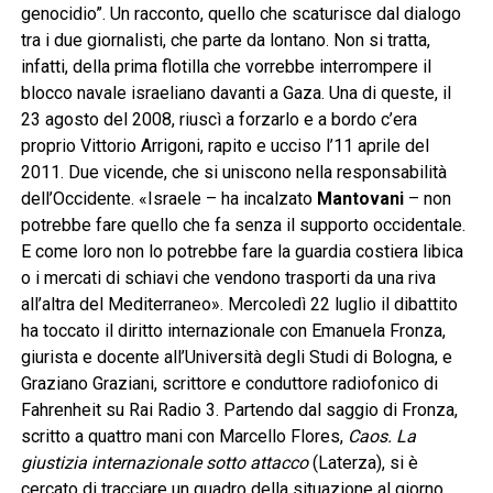
genocidio”. Un racconto, quello che scaturisce dal dialogo
tra i due giornalisti, che parte da lontano. Non si tratta,
infatti, della prima flotilla che vorrebbe interrompere il
blocco navale israeliano davanti a Gaza. Una di queste, il
23 agosto del 2008, riuscì a forzarlo e a bordo c’era
proprio Vittorio Arrigoni, rapito e ucciso l’11 aprile del
2011. Due vicende, che si uniscono nella responsabilità
dell’Occidente. «Israele – ha incalzato
Mantovani
– non
potrebbe fare quello che fa senza il supporto occidentale.
E come loro non lo potrebbe fare la guardia costiera libica
o i mercati di schiavi che vendono trasporti da una riva
all’altra del Mediterraneo». Mercoledì 22 luglio il dibattito
ha toccato il diritto internazionale con Emanuela Fronza,
giurista e docente all’Università degli Studi di Bologna, e
Graziano Graziani, scrittore e conduttore radiofonico di
Fahrenheit su Rai Radio 3. Partendo dal saggio di Fronza,
scritto a quattro mani con Marcello Flores,
Caos. La
giustizia internazionale sotto attacco
(Laterza), si è
cercato di tracciare un quadro della situazione al giorno