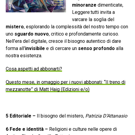
minoranze
dimenticate,
Leggere:tutti invita a
varcare la soglia del
mistero
, esplorando la complessità del nostro tempo con
uno
sguardo nuovo
, critico e profondamente curioso.
Nell’era del digitale, cresce il bisogno autentico di dare
forma all’
invisibile
e di cercare un
senso profondo
alla
nostra esistenza.
Cosa aspetti ad abbonarti?
Questo mese, in omaggio per i nuovi abbonati: “Il treno di
mezzanotte” di Matt Haig (Edizioni e/o)
5
Editoriale
–
Il bisogno del mistero,
Patrizia D’Attanasio
6
Fede e identità
–
Religioni e culture nelle opere di