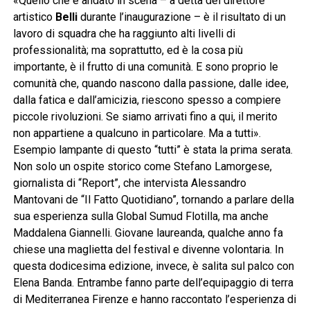
«Quello che è andato in scena – a detta del direttore
artistico
Belli
durante l’inaugurazione – è il risultato di un
lavoro di squadra che ha raggiunto alti livelli di
professionalità; ma soprattutto, ed è la cosa più
importante, è il frutto di una comunità. E sono proprio le
comunità che, quando nascono dalla passione, dalle idee,
dalla fatica e dall’amicizia, riescono spesso a compiere
piccole rivoluzioni. Se siamo arrivati fino a qui, il merito
non appartiene a qualcuno in particolare. Ma a tutti».
Esempio lampante di questo “tutti” è stata la prima serata.
Non solo un ospite storico come Stefano Lamorgese,
giornalista di “Report”, che intervista Alessandro
Mantovani de “Il Fatto Quotidiano”, tornando a parlare della
sua esperienza sulla Global Sumud Flotilla, ma anche
Maddalena Giannelli. Giovane laureanda, qualche anno fa
chiese una maglietta del festival e divenne volontaria. In
questa dodicesima edizione, invece, è salita sul palco con
Elena Banda. Entrambe fanno parte dell’equipaggio di terra
di Mediterranea Firenze e hanno raccontato l’esperienza di