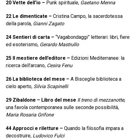
20
Vette dell’io
–
Punk spirituale,
Gaetano Menna
22
Le dimenticate
–
Cristina Campo, la sacerdotessa
della parola,
Gianni Zagato
24
Sentieri di carta
–
“Vagabondaggi” letterari: libri, fiere
ed esoterismo,
Gerardo Mastrullo
25
Il mestiere dell’editore
–
Edizioni Mediterranee: la
ricerca dell’arcano,
Cesira Fenu
26
La biblioteca del mese
–
A Bisceglie biblioteca a
cielo aperto,
Silvia Scapinelli
29
Zibaldone – Libro del mese
Il treno di mezzanotte
,
una favola contemporanea sulle seconde possibilità,
Maria Rosaria Grifone
44
Approcci e riletture
–
Quando la filosofia impara a
decostruire,
Ludovico Fulci