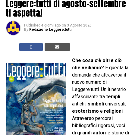
Leggere:tutti di agosto-settembre
ti aspetta!
Published
4 giorni ago
on
3 Agosto 2026
By
Redazione Leggere:tutti
Che cosa c’è oltre ciò
che vediamo?
È questa la
domanda che attraversa il
nuovo numero di
Leggere:tutti. Un itinerario
affascinante tra
templi
antichi,
simboli
universali,
esoterismo
e
religioni
.
Attraverso percorsi
bibliografici rigorosi, voci
di
grandi autori
e storie di