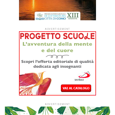
Dopo quattro anni di sperimentazione,
#ioleggoperché
apre per la prima volta le iscrizioni a tutti gli asili nido
italiani.
Dal
1° settembre
le strutture educative per la
fascia 0-3 anni di tutto il Paese potranno aderire
all’iniziativa sociale dell’Associazione Italiana Editori (AIE)
a favore delle biblioteche scolastiche e partecipare alla
campagna nazionale di donazione di libri in programma dal
7 al 15 novembre 2026.
L’ingresso di tutti i nidi italiani segna una
nuova fase per