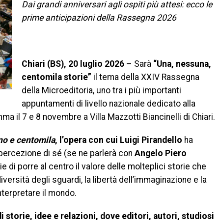
Dai grandi anniversari agli ospiti più attesi: ecco le
prime anticipazioni della Rassegna 2026
Chiari (BS), 20 luglio 2026
– Sarà
“Una, nessuna,
centomila storie”
il tema della XXIV Rassegna
della Microeditoria, uno tra i più importanti
appuntamenti di livello nazionale dedicato alla
a il 7 e 8 novembre a Villa Mazzotti Biancinelli di Chiari.
no e centomila
, l’opera con cui Luigi Pirandello
ha
a percezione di sé (se ne parlerà con
Angelo Piero
e di porre al centro il valore delle molteplici storie che
versità degli sguardi, la libertà dell’immaginazione e la
interpretare il mondo.
 storie, idee e relazioni, dove editori, autori, studiosi