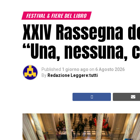
FESTIVAL & FIERE DEL LIBRO
XXIV Rassegna de
“Una, nessuna, c
Published
1 giorno ago
on
6 Agosto 2026
By
Redazione Leggere:tutti