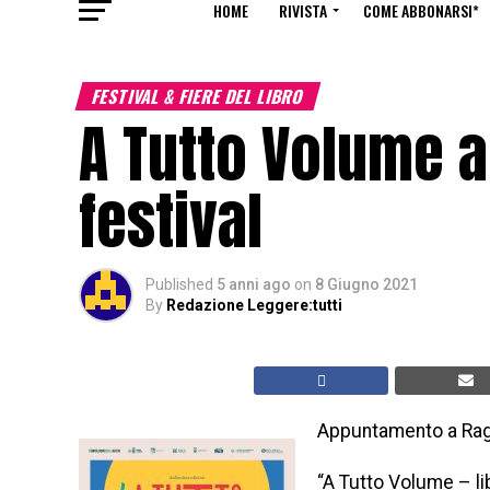
HOME
RIVISTA
COME ABBONARSI*
FESTIVAL & FIERE DEL LIBRO
A Tutto Volume a
festival
Published
5 anni ago
on
8 Giugno 2021
By
Redazione Leggere:tutti
Appuntamento a Rag
“A Tutto Volume – lib