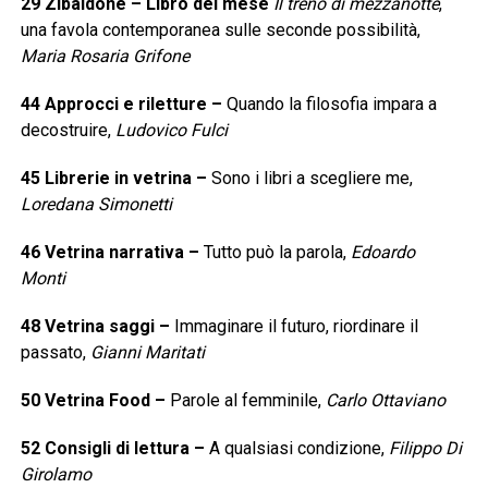
29
Zibaldone – Libro del mese
Il treno di mezzanotte
,
una favola contemporanea sulle seconde possibilità,
Maria Rosaria Grifone
44
Approcci e riletture
–
Quando la filosofia impara a
decostruire,
Ludovico Fulci
45
Librerie in vetrina
–
Sono i libri a scegliere me,
Loredana Simonetti
46
Vetrina narrativa
–
Tutto può la parola,
Edoardo
Monti
48
Vetrina saggi
–
Immaginare il futuro, riordinare il
passato,
Gianni Maritati
50
Vetrina Food
–
Parole al femminile,
Carlo Ottaviano
52
Consigli di lettura
–
A qualsiasi condizione,
Filippo Di
Girolamo