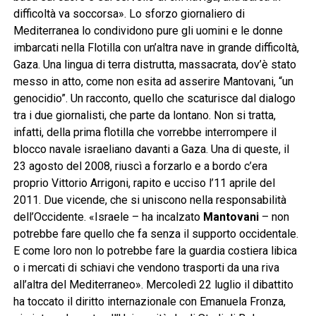
difficoltà va soccorsa». Lo sforzo giornaliero di
Mediterranea lo condividono pure gli uomini e le donne
imbarcati nella Flotilla con un’altra nave in grande difficoltà,
Gaza. Una lingua di terra distrutta, massacrata, dov’è stato
messo in atto, come non esita ad asserire Mantovani, “un
genocidio”. Un racconto, quello che scaturisce dal dialogo
tra i due giornalisti, che parte da lontano. Non si tratta,
infatti, della prima flotilla che vorrebbe interrompere il
blocco navale israeliano davanti a Gaza. Una di queste, il
23 agosto del 2008, riuscì a forzarlo e a bordo c’era
proprio Vittorio Arrigoni, rapito e ucciso l’11 aprile del
2011. Due vicende, che si uniscono nella responsabilità
dell’Occidente. «Israele – ha incalzato
Mantovani
– non
potrebbe fare quello che fa senza il supporto occidentale.
E come loro non lo potrebbe fare la guardia costiera libica
o i mercati di schiavi che vendono trasporti da una riva
all’altra del Mediterraneo». Mercoledì 22 luglio il dibattito
ha toccato il diritto internazionale con Emanuela Fronza,