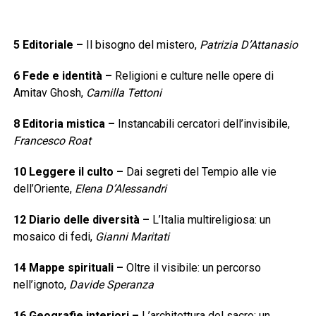
5
Editoriale
–
Il bisogno del mistero,
Patrizia D’Attanasio
6
Fede e identità
–
Religioni e culture nelle opere di
Amitav Ghosh,
Camilla Tettoni
8
Editoria mistica
–
Instancabili cercatori dell’invisibile,
Francesco Roat
10
Leggere il culto
–
Dai segreti del Tempio alle vie
dell’Oriente,
Elena D’Alessandri
12
Diario delle diversità
–
L’Italia multireligiosa: un
mosaico di fedi,
Gianni Maritati
14
Mappe spirituali
–
Oltre il visibile: un percorso
nell’ignoto,
Davide Speranza
16
Geografie interiori
–
L’architettura del sacro: un