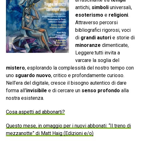
antichi,
simboli
universali,
esoterismo
e
religioni
.
Attraverso percorsi
bibliografici rigorosi, voci
di
grandi autori
e storie di
minoranze
dimenticate,
Leggere:tutti invita a
varcare la soglia del
mistero
, esplorando la complessità del nostro tempo con
uno
sguardo nuovo
, critico e profondamente curioso.
Nell’era del digitale, cresce il bisogno autentico di dare
forma all’
invisibile
e di cercare un
senso profondo
alla
nostra esistenza.
Cosa aspetti ad abbonarti?
Questo mese, in omaggio per i nuovi abbonati: “Il treno di
mezzanotte” di Matt Haig (Edizioni e/o)