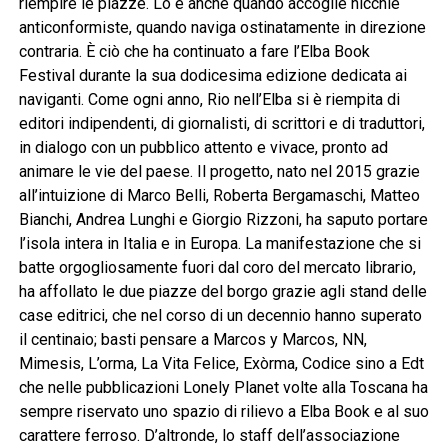
riempire le piazze. Lo è anche quando accoglie nicchie
anticonformiste, quando naviga ostinatamente in direzione
contraria. È ciò che ha continuato a fare l’Elba Book
Festival durante la sua dodicesima edizione dedicata ai
naviganti. Come ogni anno, Rio nell’Elba si è riempita di
editori indipendenti, di giornalisti, di scrittori e di traduttori,
in dialogo con un pubblico attento e vivace, pronto ad
animare le vie del paese. Il progetto, nato nel 2015 grazie
all’intuizione di Marco Belli, Roberta Bergamaschi, Matteo
Bianchi, Andrea Lunghi e Giorgio Rizzoni, ha saputo portare
l’isola intera in Italia e in Europa. La manifestazione che si
batte orgogliosamente fuori dal coro del mercato librario,
ha affollato le due piazze del borgo grazie agli stand delle
case editrici, che nel corso di un decennio hanno superato
il centinaio; basti pensare a Marcos y Marcos, NN,
Mimesis, L’orma, La Vita Felice, Exòrma, Codice sino a Edt
che nelle pubblicazioni Lonely Planet volte alla Toscana ha
sempre riservato uno spazio di rilievo a Elba Book e al suo
carattere ferroso. D’altronde, lo staff dell’associazione