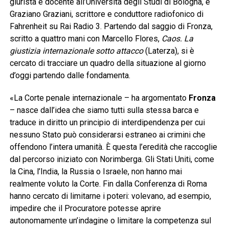
giurista e docente all’Università degli Studi di Bologna, e
Graziano Graziani, scrittore e conduttore radiofonico di
Fahrenheit su Rai Radio 3. Partendo dal saggio di Fronza,
scritto a quattro mani con Marcello Flores,
Caos. La
giustizia internazionale sotto attacco
(Laterza), si è
cercato di tracciare un quadro della situazione al giorno
d’oggi partendo dalle fondamenta.
«La Corte penale internazionale – ha argomentato
Fronza
– nasce dall’idea che siamo tutti sulla stessa barca e
traduce in diritto un principio di interdipendenza per cui
nessuno Stato può considerarsi estraneo ai crimini che
offendono l’intera umanità. È questa l’eredità che raccoglie
dal percorso iniziato con Norimberga. Gli Stati Uniti, come
la Cina, l’India, la Russia o Israele, non hanno mai
realmente voluto la Corte. Fin dalla Conferenza di Roma
hanno cercato di limitarne i poteri: volevano, ad esempio,
impedire che il Procuratore potesse aprire
autonomamente un’indagine o limitare la competenza sul