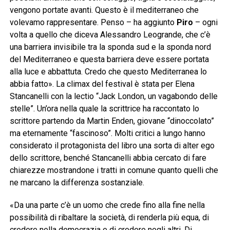
vengono portate avanti. Questo è il mediterraneo che
volevamo rappresentare. Penso – ha aggiunto
Piro
– ogni
volta a quello che diceva Alessandro Leogrande, che c’è
una barriera invisibile tra la sponda sud e la sponda nord
del Mediterraneo e questa barriera deve essere portata
alla luce e abbattuta. Credo che questo Mediterranea lo
abbia fatto». La climax del festival è stata per Elena
Stancanelli con la lectio “Jack London, un vagabondo delle
stelle”. Un’ora nella quale la scrittrice ha raccontato lo
scrittore partendo da Martin Enden, giovane “dinoccolato”
ma eternamente “fascinoso”. Molti critici a lungo hanno
considerato il protagonista del libro una sorta di alter ego
dello scrittore, benché Stancanelli abbia cercato di fare
chiarezze mostrandone i tratti in comune quanto quelli che
ne marcano la differenza sostanziale.
«Da una parte c’è un uomo che crede fino alla fine nella
possibilità di ribaltare la società, di renderla più equa, di
credere nella democrazia e di credere negli altri. Di