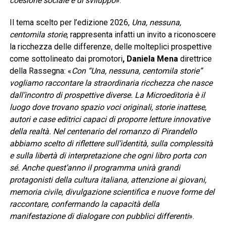
coesione sociale e di sviluppo
».
Il tema scelto per l’edizione 2026,
Una, nessuna,
centomila storie
, rappresenta infatti un invito a riconoscere
la ricchezza delle differenze, delle molteplici prospettive
come sottolineato dai promotori
, Daniela Mena
direttrice
della Rassegna: «
Con “Una, nessuna, centomila storie”
vogliamo raccontare la straordinaria ricchezza che nasce
dall’incontro di prospettive diverse. La Microeditoria è il
luogo dove trovano spazio voci originali, storie inattese,
autori e case editrici capaci di proporre letture innovative
della realtà. Nel centenario del romanzo di Pirandello
abbiamo scelto di riflettere sull’identità, sulla complessità
e sulla libertà di interpretazione che ogni libro porta con
sé. Anche quest’anno il programma unirà grandi
protagonisti della cultura italiana, attenzione ai giovani,
memoria civile, divulgazione scientifica e nuove forme del
raccontare, confermando la capacità della
manifestazione di dialogare con pubblici differenti
».