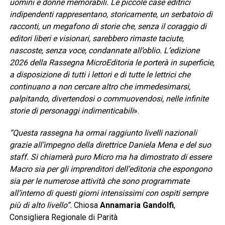
uomini e donne memorabili. Le piccole case editrici
indipendenti rappresentano, storicamente, un serbatoio di
racconti, un megafono di storie che, senza il coraggio di
editori liberi e visionari, sarebbero rimaste taciute,
nascoste, senza voce, condannate all’oblio. L’edizione
2026 della Rassegna MicroEditoria le porterà in superficie,
a disposizione di tutti i lettori e di tutte le lettrici che
continuano a non cercare altro che immedesimarsi,
palpitando, divertendosi o commuovendosi, nelle infinite
storie di personaggi indimenticabili
».
“Questa rassegna ha ormai raggiunto livelli nazionali
grazie all’impegno della direttrice Daniela Mena e del suo
staff. Si chiamerà puro Micro ma ha dimostrato di essere
Macro sia per gli imprenditori dell’editoria che espongono
sia per le numerose attività che sono programmate
all’interno di questi giorni intensissimi con ospiti sempre
più di alto livello”.
Chiosa
Annamaria Gandolfi
,
Consigliera Regionale di Parità