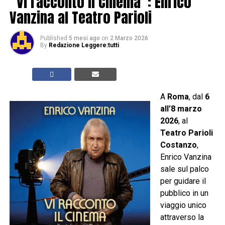
“Vi racconto il Cinema”: Enrico
Vanzina al Teatro Parioli
Published
5 mesi ago
on
2 Marzo 2026
By
Redazione Leggere:tutti
A
Roma
, dal
6
all’8 marzo
2026
, al
Teatro Parioli
Costanzo
,
Enrico Vanzina
sale sul palco
per guidare il
pubblico in un
viaggio unico
attraverso la