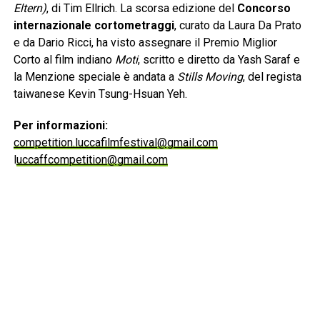
Eltern)
, di Tim Ellrich. La scorsa edizione del
Concorso
internazionale cortometraggi
, curato da Laura Da Prato
e da Dario Ricci, ha visto assegnare il Premio Miglior
Corto al film indiano
Moti
, scritto e diretto da Yash Saraf e
la Menzione speciale è andata a
Stills Moving
, del regista
taiwanese Kevin Tsung-Hsuan Yeh.
Per informazioni:
competition.luccafilmfestival@gmail.com
l
uccaffcompetition@gmail.com
www.luccafilmfestival.it
RELATED TOPICS:
CLICK TO COMMENT