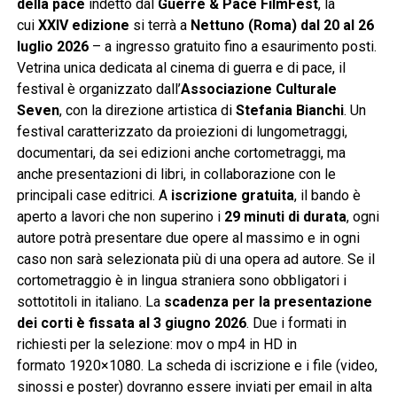
della pace
indetto dal
Guerre & Pace FilmFest
, la
cui
XXIV edizione
si terrà a
Nettuno (Roma) dal 20 al 26
luglio 2026
– a ingresso gratuito fino a esaurimento posti.
Vetrina unica dedicata al cinema di guerra e di pace, il
festival è organizzato dall’
Associazione Culturale
Seven
, con la direzione artistica di
Stefania Bianchi
. Un
festival caratterizzato da proiezioni di lungometraggi,
documentari, da sei edizioni anche cortometraggi, ma
anche presentazioni di libri, in collaborazione con le
principali case editrici. A
iscrizione gratuita
, il bando è
aperto a lavori che non superino i
29 minuti di durata
, ogni
autore potrà presentare due opere al massimo e in ogni
caso non sarà selezionata più di una opera ad autore. Se il
cortometraggio è in lingua straniera sono obbligatori i
sottotitoli in italiano. La
scadenza per la presentazione
dei corti è fissata al 3 giugno 2026
. Due i formati in
richiesti per la selezione: mov o mp4 in HD in
formato
1920×1080. La scheda di iscrizione e i file (video,
sinossi e poster) dovranno essere inviati per email in alta