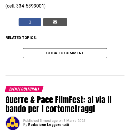
(cell. 334-5393001)
RELATED TOPICS:
CLICK TO COMMENT
EVENTI CULTURALI
Guerre & Pace FilmFest: al via il
bando per i cortometraggi
Published
5 mesi ago
on
3 Marzo 2026
By
Redazione Leggere:tutti