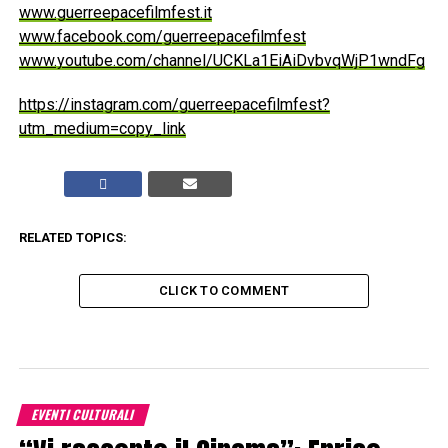
www.guerreepacefilmfest.it
www.facebook.com/guerreepacefilmfest
www.youtube.com/channel/UCKLa1EiAiDvbvqWjP1wndFg
https://instagram.com/guerreepacefilmfest?
utm_medium=copy_link
RELATED TOPICS:
CLICK TO COMMENT
EVENTI CULTURALI