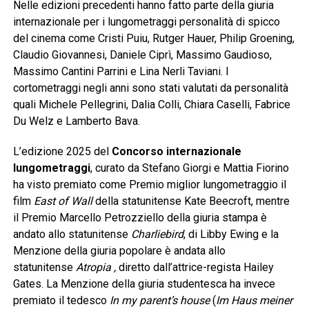
Nelle edizioni precedenti hanno fatto parte della giuria
internazionale per i lungometraggi personalità di spicco
del cinema come Cristi Puiu, Rutger Hauer, Philip Groening,
Claudio Giovannesi, Daniele Ciprì, Massimo Gaudioso,
Massimo Cantini Parrini e Lina Nerli Taviani. I
cortometraggi negli anni sono stati valutati da personalità
quali Michele Pellegrini, Dalia Colli, Chiara Caselli, Fabrice
Du Welz e Lamberto Bava.
L’edizione 2025 del
Concorso internazionale
lungometraggi
, curato da Stefano Giorgi e Mattia Fiorino
ha visto premiato come Premio miglior lungometraggio il
film
East of Wall
della statunitense Kate Beecroft, mentre
il Premio Marcello Petrozziello della giuria stampa è
andato allo statunitense
Charliebird
, di Libby Ewing e la
Menzione della giuria popolare è andata allo
statunitense
Atropia ,
diretto dall’attrice-regista Hailey
Gates. La Menzione della giuria studentesca ha invece
premiato il tedesco
In my parent’s house
(
Im Haus meiner