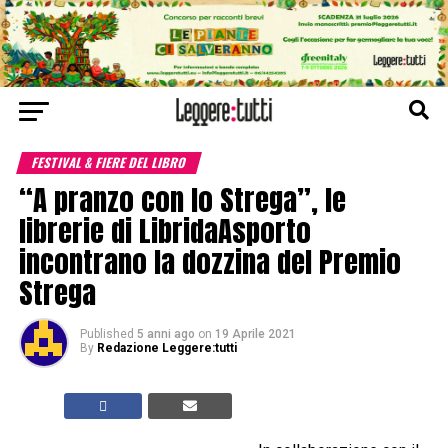
FESTIVAL & FIERE DEL LIBRO
“A pranzo con lo Strega”, le
librerie di LibridaAsporto
incontrano la dozzina del Premio
Strega
Published
5 anni ago
on
19 Aprile 2021
By
Redazione Leggere:tutti