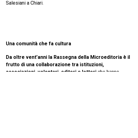
Salesiani a Chiari.
Una comunità che fa cultura
Da oltre vent’anni la Rassegna della Microeditoria è il
frutto di una collaborazione tra istituzioni,
associazioni, volontari, editori e lettori
che hanno
scelto di fare della cultura uno strumento di crescita,
partecipazione e valorizzazione del territorio.
«
La Rassegna della Microeditoria rappresenta uno degli
appuntamenti culturali più significativi per la nostra città e
per l’intero territorio
– afferma il Sindaco di Chiari,
Gabriele
Zotti
e prosegue-
In un tempo caratterizzato da
cambiamenti rapidi e da informazioni sempre più
frammentate, il libro continua a essere uno straordinario