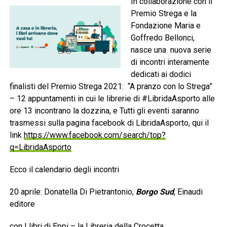
In collaborazione con il
Premio Strega e la
Fondazione Maria e
Goffredo Bellonci,
nasce una nuova serie
di incontri interamente
dedicati ai dodici
finalisti del Premio Strega 2021: “A pranzo con lo Strega”
– 12 appuntamenti in cui le librerie di #LibridaAsporto alle
ore 13 incontrano la dozzina, e Tutti gli eventi saranno
trasmessi sulla pagina facebook di LibridaAsporto, qui il
link
https://www.facebook.com/search/top?
q=LibridaAsporto
Ecco il calendario degli incontri
20 aprile: Donatella Di Pietrantonio,
Borgo Sud
, Einaudi
editore
con I libri di Eppi – la Libreria della Crocetta