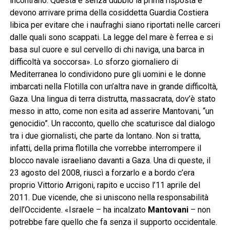
incontrano. Questa è senza dubbio la prima risposta e
devono arrivare prima della cosiddetta Guardia Costiera
libica per evitare che i naufraghi siano riportati nelle carceri
dalle quali sono scappati. La legge del mare è ferrea e si
basa sul cuore e sul cervello di chi naviga, una barca in
difficoltà va soccorsa». Lo sforzo giornaliero di
Mediterranea lo condividono pure gli uomini e le donne
imbarcati nella Flotilla con un’altra nave in grande difficoltà,
Gaza. Una lingua di terra distrutta, massacrata, dov’è stato
messo in atto, come non esita ad asserire Mantovani, “un
genocidio”. Un racconto, quello che scaturisce dal dialogo
tra i due giornalisti, che parte da lontano. Non si tratta,
infatti, della prima flotilla che vorrebbe interrompere il
blocco navale israeliano davanti a Gaza. Una di queste, il
23 agosto del 2008, riuscì a forzarlo e a bordo c’era
proprio Vittorio Arrigoni, rapito e ucciso l’11 aprile del
2011. Due vicende, che si uniscono nella responsabilità
dell’Occidente. «Israele – ha incalzato
Mantovani
– non
potrebbe fare quello che fa senza il supporto occidentale.