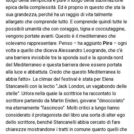
luogo della semplicità e pure il luogo della sublimazione
epica della complessità. Ed è proprio in questo che sta la
sua grandezza, perché ha un raggio di vita talmente
allargato che comprende tutto. E comprende quindi tutte le
possibili umanità che con coraggio, tigna e cocciutaggine,
vengono portate avanti. Questo è il mediterraneo che
volevamo rappresentare. Penso – ha aggiunto
Piro
– ogni
volta a quello che diceva Alessandro Leogrande, che c’è
una barriera invisibile tra la sponda sud e la sponda nord
del Mediterraneo e questa barriera deve essere portata
alla luce e abbattuta. Credo che questo Mediterranea lo
abbia fatto». La climax del festival è stata per Elena
Stancanelli con la lectio “Jack London, un vagabondo delle
stelle”. Un’ora nella quale la scrittrice ha raccontato lo
scrittore partendo da Martin Enden, giovane “dinoccolato”
ma eternamente “fascinoso”. Molti critici a lungo hanno
considerato il protagonista del libro una sorta di alter ego
dello scrittore, benché Stancanelli abbia cercato di fare
chiarezze mostrandone i tratti in comune quanto quelli che