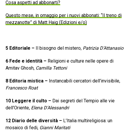
Cosa aspetti ad abbonarti?
Questo mese, in omaggio per i nuovi abbonati: “Il treno di
mezzanotte” di Matt Haig (Edizioni e/o)
5
Editoriale
–
Il bisogno del mistero,
Patrizia D’Attanasio
6
Fede e identità
–
Religioni e culture nelle opere di
Amitav Ghosh,
Camilla Tettoni
8
Editoria mistica
–
Instancabili cercatori dell’invisibile,
Francesco Roat
10
Leggere il culto
–
Dai segreti del Tempio alle vie
dell’Oriente,
Elena D’Alessandri
12
Diario delle diversità
–
L’Italia multireligiosa: un
mosaico di fedi,
Gianni Maritati