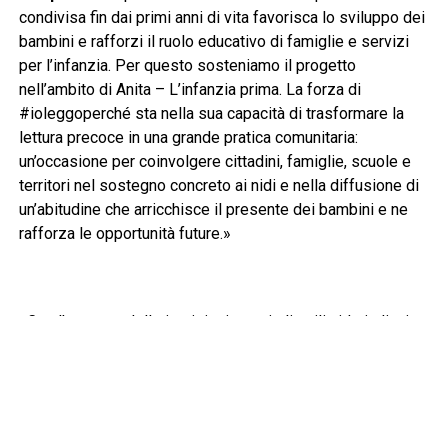
condivisa fin dai primi anni di vita favorisca lo sviluppo dei
bambini e rafforzi il ruolo educativo di famiglie e servizi
per l’infanzia. Per questo sosteniamo il progetto
nell’ambito di Anita – L’infanzia prima. La forza di
#ioleggoperché sta nella sua capacità di trasformare la
lettura precoce in una grande pratica comunitaria:
un’occasione per coinvolgere cittadini, famiglie, scuole e
territori nel sostegno concreto ai nidi e nella diffusione di
un’abitudine che arricchisce il presente dei bambini e ne
rafforza le opportunità future.»
«Con l’apertura delle iscrizioni a tutti gli asili nido italiani,
#ioleggoperché compie un passo importante nel proprio
percorso di crescita – ha dichiarato il
presidente AIE,
Innocenzo Cipolletta
–. Quattro anni di sperimentazione
ci hanno dimostrato quanto sia importante portare i libri nei
luoghi in cui nasce il primo incontro dei bambini con la