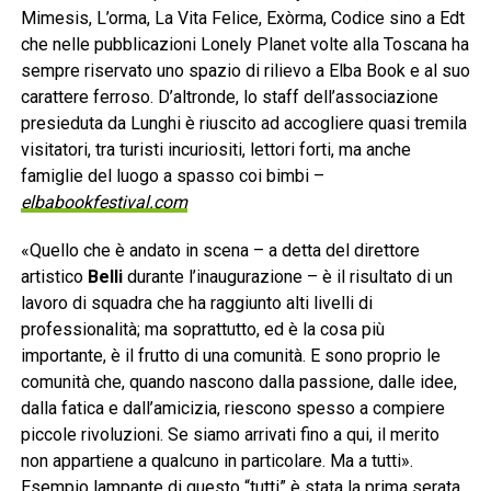
Mimesis, L’orma, La Vita Felice, Exòrma, Codice sino a Edt
che nelle pubblicazioni Lonely Planet volte alla Toscana ha
sempre riservato uno spazio di rilievo a Elba Book e al suo
carattere ferroso. D’altronde, lo staff dell’associazione
presieduta da Lunghi è riuscito ad accogliere quasi tremila
visitatori, tra turisti incuriositi, lettori forti, ma anche
famiglie del luogo a spasso coi bimbi –
elbabookfestival.com
«Quello che è andato in scena – a detta del direttore
artistico
Belli
durante l’inaugurazione – è il risultato di un
lavoro di squadra che ha raggiunto alti livelli di
professionalità; ma soprattutto, ed è la cosa più
importante, è il frutto di una comunità. E sono proprio le
comunità che, quando nascono dalla passione, dalle idee,
dalla fatica e dall’amicizia, riescono spesso a compiere
piccole rivoluzioni. Se siamo arrivati fino a qui, il merito
non appartiene a qualcuno in particolare. Ma a tutti».
Esempio lampante di questo “tutti” è stata la prima serata.