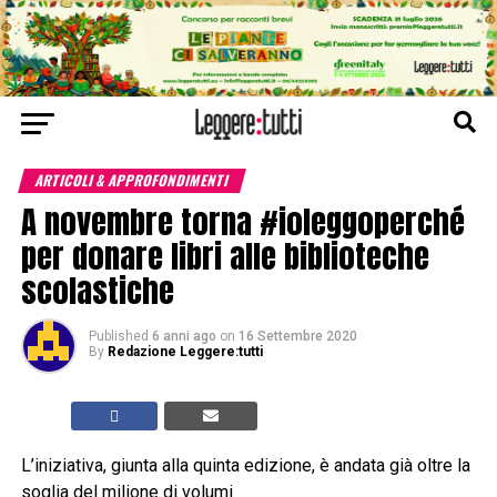
ARTICOLI & APPROFONDIMENTI
A novembre torna #ioleggoperché
per donare libri alle biblioteche
scolastiche
Published
6 anni ago
on
16 Settembre 2020
By
Redazione Leggere:tutti
L’iniziativa, giunta alla quinta edizione, è andata già oltre la
soglia del milione di volumi