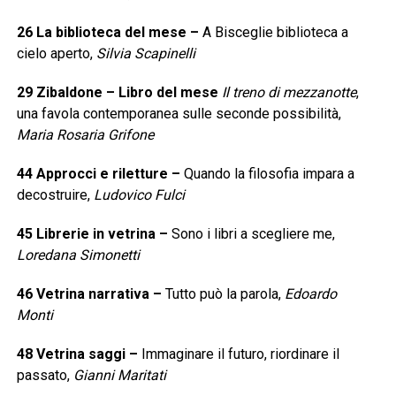
26
La biblioteca del mese
–
A Bisceglie biblioteca a
cielo aperto,
Silvia Scapinelli
29
Zibaldone – Libro del mese
Il treno di mezzanotte
,
una favola contemporanea sulle seconde possibilità,
Maria Rosaria Grifone
44
Approcci e riletture
–
Quando la filosofia impara a
decostruire,
Ludovico Fulci
45
Librerie in vetrina
–
Sono i libri a scegliere me,
Loredana Simonetti
46
Vetrina narrativa
–
Tutto può la parola,
Edoardo
Monti
48
Vetrina saggi
–
Immaginare il futuro, riordinare il
passato,
Gianni Maritati