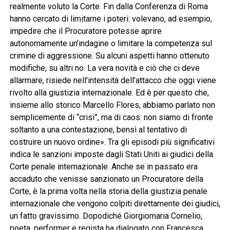
realmente voluto la Corte. Fin dalla Conferenza di Roma
hanno cercato di limitarne i poteri: volevano, ad esempio,
impedire che il Procuratore potesse aprire
autonomamente un’indagine o limitare la competenza sul
crimine di aggressione. Su alcuni aspetti hanno ottenuto
modifiche, su altri no. La vera novità e ciò che ci deve
allarmare, risiede nell’intensità dell’attacco che oggi viene
rivolto alla giustizia internazionale. Ed è per questo che,
insieme allo storico Marcello Flores, abbiamo parlato non
semplicemente di “crisi”, ma di caos: non siamo di fronte
soltanto a una contestazione, bensì al tentativo di
costruire un nuovo ordine». Tra gli episodi più significativi
indica le sanzioni imposte dagli Stati Uniti ai giudici della
Corte penale internazionale. Anche se in passato era
accaduto che venisse sanzionato un Procuratore della
Corte, è la prima volta nella storia della giustizia penale
internazionale che vengono colpiti direttamente dei giudici,
un fatto gravissimo. Dopodiché Giorgiomaria Cornelio,
poeta, performer e regista ha dialogato con Francesca