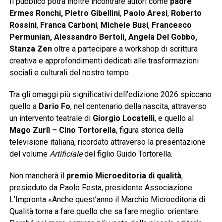
Il pubblico potrà inoltre incontrare autori come
padre
Ermes Ronchi, Pietro Gibellini
,
Paolo Aresi
,
Roberto
Rossini
,
Franca Carboni
,
Michele Busi
,
Francesco
Permunian, Alessandro Bertoli, Angela Del Gobbo,
Stanza Zen
oltre a partecipare a workshop di scrittura
creativa e approfondimenti dedicati alle trasformazioni
sociali e culturali del nostro tempo.
Tra gli omaggi più significativi dell’edizione 2026 spiccano
quello a
Dario Fo
, nel centenario della nascita, attraverso
un intervento teatrale di
Giorgio Locatelli
, e quello al
Mago Zurlì – Cino Tortorella
, figura storica della
televisione italiana, ricordato attraverso la presentazione
del volume
Artificiale
del figlio Guido Tortorella.
Non mancherà il
premio Microeditoria di qualità
,
presieduto da Paolo Festa, presidente Associazione
L’Impronta «Anche quest’anno il Marchio Microeditoria di
Qualità torna a fare quello che sa fare meglio: orientare.