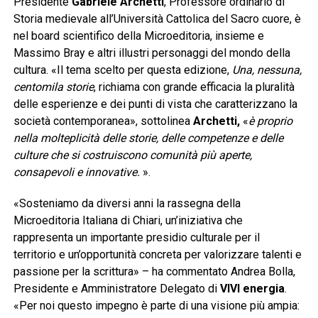
Presidente
Gabriele Archetti
, Professore ordinario di
Storia medievale all’Università Cattolica del Sacro cuore, è
nel board scientifico della Microeditoria, insieme e
Massimo Bray e altri illustri personaggi del mondo della
cultura. «Il tema scelto per questa edizione,
Una, nessuna,
centomila storie
, richiama con grande efficacia la pluralità
delle esperienze e dei punti di vista che caratterizzano la
società contemporanea», sottolinea
Archetti,
«
è proprio
nella molteplicità delle storie, delle competenze e delle
culture che si costruiscono comunità più aperte,
consapevoli e innovative.
».
«Sosteniamo da diversi anni la rassegna della
Microeditoria Italiana di Chiari, un’iniziativa che
rappresenta un importante presidio culturale per il
territorio e un’opportunità concreta per valorizzare talenti e
passione per la scrittura» – ha commentato Andrea Bolla,
Presidente e Amministratore Delegato di
VIVI energia
.
«Per noi questo impegno è parte di una visione più ampia: