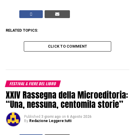
RELATED TOPICS:
CLICK TO COMMENT
FESTIVAL & FIERE DEL LIBRO
XXIV Rassegna della Microeditoria:
“Una, nessuna, centomila storie”
Published
3 giorni ago
on
6 Agosto 2026
By
Redazione Leggere:tutti