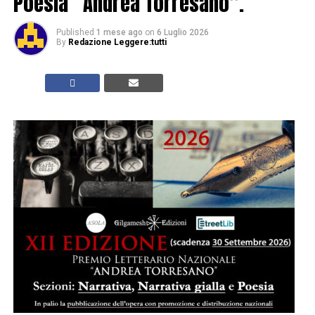
Poesia “Andrea Torresano”.
Published
1 mese ago
on
6 Luglio 2026
By
Redazione Leggere:tutti