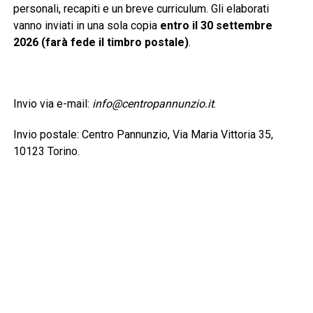
personali, recapiti e un breve curriculum. Gli elaborati
vanno inviati in una sola copia
entro il 30 settembre
2026 (farà fede il timbro postale)
.
Invio via e-mail:
info@centropannunzio.it
.
Invio postale: Centro Pannunzio, Via Maria Vittoria 35,
10123 Torino.
È previsto un contributo di 25 euro per ogni sezione a cui
si partecipa. La ricevuta del versamento dovrà essere
allegata all’elaborato.
Sezione A
– Poesia: massimo cinque liriche edite o
inedite a tema libero.
Sezione B
– Narrativa: massimo tre racconti o un
romanzo, oppure tre novelle.