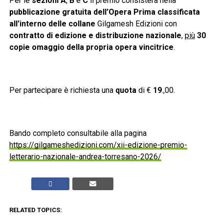
Per le
sezioni A
,
B
e
C
il premio consisterà nella
pubblicazione gratuita dell’Opera Prima classificata
all’interno delle collane
Gilgamesh Edizioni con
contratto di edizione e distribuzione nazionale
,
più
30
copie omaggio della propria opera vincitrice
.
Per partecipare è richiesta una
quota
di €
19
.,00.
Bando completo consultabile alla pagina
https://gilgameshedizioni.com/xii-edizione-premio-
letterario-nazionale-andrea-torresano-2026/
RELATED TOPICS: