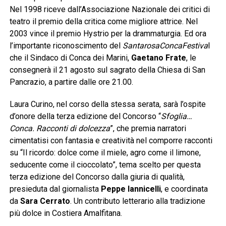
Nel 1998 riceve dall’Associazione Nazionale dei critici di
teatro il premio della critica come migliore attrice. Nel
2003 vince il premio Hystrio per la drammaturgia. Ed ora
l’importante riconoscimento del
SantarosaConcaFestiva
l
che il Sindaco di Conca dei Marini,
Gaetano Frate
, le
consegnerà il 21 agosto sul sagrato della Chiesa di San
Pancrazio, a partire dalle ore 21.00.
Laura Curino, nel corso della stessa serata, sarà l’ospite
d’onore della terza edizione del Concorso “
Sfoglia…
Conca. Racconti di dolcezza
”,
che premia narratori
cimentatisi con fantasia e creatività nel comporre racconti
su “Il ricordo: dolce come il miele, agro come il limone,
seducente come il cioccolato”, tema scelto per questa
terza edizione del Concorso dalla giuria di qualità,
presieduta dal giornalista
Peppe Iannicelli
, e coordinata
da
Sara
Cerrato
. Un contributo letterario alla tradizione
più dolce in Costiera Amalfitana.