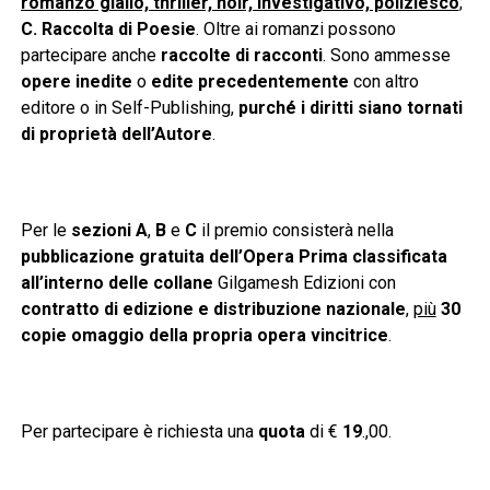
romanzo giallo, thriller, noir, investigativo, poliziesco
;
C. Raccolta di Poesie
. Oltre ai romanzi possono
partecipare anche
raccolte di racconti
. Sono ammesse
opere inedite
o
edite precedentemente
con altro
editore o in Self-Publishing,
purché i diritti siano tornati
di proprietà dell’Autore
.
Per le
sezioni A
,
B
e
C
il premio consisterà nella
pubblicazione gratuita dell’Opera Prima classificata
all’interno delle collane
Gilgamesh Edizioni con
contratto di edizione e distribuzione nazionale
,
più
30
copie omaggio della propria opera vincitrice
.
Per partecipare è richiesta una
quota
di €
19
.,00.