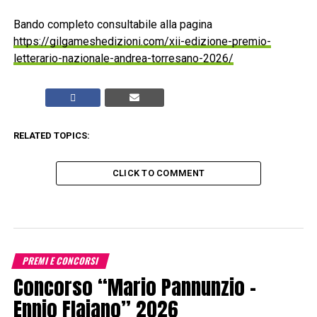
Bando completo consultabile alla pagina
https://gilgameshedizioni.com/xii-edizione-premio-
letterario-nazionale-andrea-torresano-2026/
RELATED TOPICS:
CLICK TO COMMENT
PREMI E CONCORSI
Concorso “Mario Pannunzio –
Ennio Flaiano” 2026