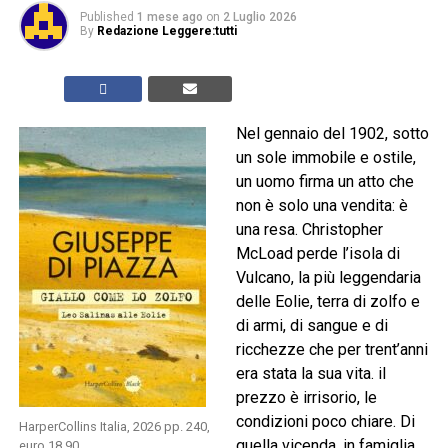
Published
1 mese ago
on
2 Luglio 2026
By
Redazione Leggere:tutti
Nel gennaio del 1902, sotto
un sole immobile e ostile,
un uomo firma un atto che
non è solo una vendita: è
una resa. Christopher
McLoad perde l’isola di
Vulcano, la più leggendaria
delle Eolie, terra di zolfo e
di armi, di sangue e di
ricchezze che per trent’anni
era stata la sua vita. il
prezzo è irrisorio, le
condizioni poco chiare. Di
HarperCollins Italia, 2026 pp. 240,
quella vicenda, in famiglia,
euro 18,90