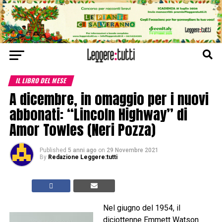
IL LIBRO DEL MESE
A dicembre, in omaggio per i nuovi
abbonati: “Lincoln Highway” di
Amor Towles (Neri Pozza)
Published
5 anni ago
on
29 Novembre 2021
By
Redazione Leggere:tutti
Nel giugno del 1954, il
diciottenne Emmett Watson