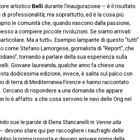
tore artistico
Belli
durante l’inaugurazione – è il risultato
li di professionalità; ma soprattutto, ed è la cosa più
proprio le comunità che, quando nascono dalla passione,
 spesso a compiere piccole rivoluzioni. Se siamo arrivati
 particolare. Ma a tutti». Esempio lampante di questo “tutti”
ico come Stefano Lamorgese, giornalista di “Report”, che
idiano”, tornando a parlare della sua esperienza sulla
elli. Giovane laureanda, qualche anno fa chiese una
uesta dodicesima edizione, invece, è salita sul palco con
o di terra di Mediterranea Firenze e hanno raccontato
ite. Cercano di rispondere a una domanda che appare
n lo è affatto: a che cosa servono le navi delle Ong nel
do sue le parole di Elena Stancanelli in
Venne alla
– devono stare qui per raccogliere i naufraghi delle
bio la prima risposta e devono arrivare prima della