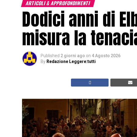
ARTICOLI & APPROFONDIMENTI
Dodici anni di El
misura la tenacia
Published
2 giorni ago
on
4 Agosto 2026
By
Redazione Leggere:tutti