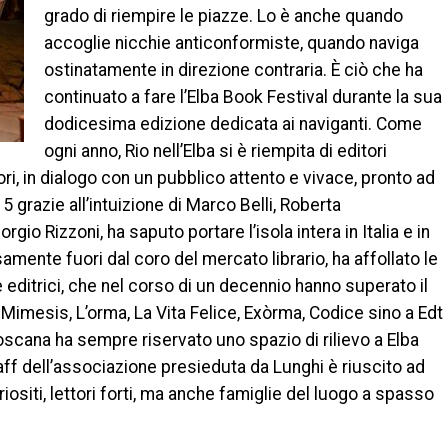
grado di riempire le piazze. Lo è anche quando
accoglie nicchie anticonformiste, quando naviga
ostinatamente in direzione contraria. È ciò che ha
continuato a fare l’Elba Book Festival durante la sua
dodicesima edizione dedicata ai naviganti. Come
ogni anno, Rio nell’Elba si è riempita di editori
uttori, in dialogo con un pubblico attento e vivace, pronto ad
5 grazie all’intuizione di Marco Belli, Roberta
io Rizzoni, ha saputo portare l’isola intera in Italia e in
mente fuori dal coro del mercato librario, ha affollato le
 editrici, che nel corso di un decennio hanno superato il
Mimesis, L’orma, La Vita Felice, Exòrma, Codice sino a Edt
Toscana ha sempre riservato uno spazio di rilievo a Elba
taff dell’associazione presieduta da Lunghi è riuscito ad
uriositi, lettori forti, ma anche famiglie del luogo a spasso