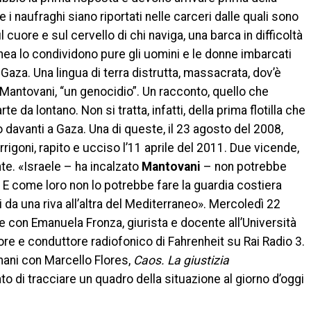
 i naufraghi siano riportati nelle carceri dalle quali sono
 cuore e sul cervello di chi naviga, una barca in difficoltà
nea lo condividono pure gli uomini e le donne imbarcati
à, Gaza. Una lingua di terra distrutta, massacrata, dov’è
Mantovani, “un genocidio”. Un racconto, quello che
te da lontano. Non si tratta, infatti, della prima flotilla che
 davanti a Gaza. Una di queste, il 23 agosto del 2008,
Arrigoni, rapito e ucciso l’11 aprile del 2011. Due vicende,
te. «Israele – ha incalzato
Mantovani
– non potrebbe
 E come loro non lo potrebbe fare la guardia costiera
i da una riva all’altra del Mediterraneo». Mercoledì 22
onale con Emanuela Fronza, giurista e docente all’Università
tore e conduttore radiofonico di Fahrenheit su Rai Radio 3.
 mani con Marcello Flores,
Caos. La giustizia
to di tracciare un quadro della situazione al giorno d’oggi