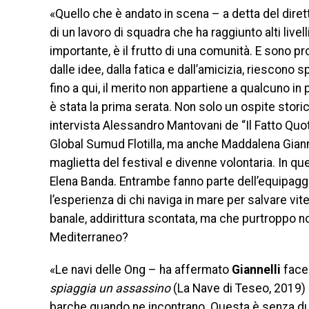
«Quello che è andato in scena – a detta del diret
di un lavoro di squadra che ha raggiunto alti livel
importante, è il frutto di una comunità. E sono 
dalle idee, dalla fatica e dall’amicizia, riescono
fino a qui, il merito non appartiene a qualcuno in
è stata la prima serata. Non solo un ospite stor
intervista Alessandro Mantovani de “Il Fatto Quot
Global Sumud Flotilla, ma anche Maddalena Giann
maglietta del festival e divenne volontaria. In q
Elena Banda. Entrambe fanno parte dell’equipaggi
l’esperienza di chi naviga in mare per salvare v
banale, addirittura scontata, ma che purtroppo no
Mediterraneo?
«Le navi delle Ong – ha affermato
Giannelli
facen
spiaggia un assassino
(La Nave di Teseo, 2019) 
barche quando ne incontrano. Questa è senza dub