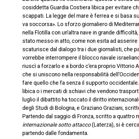
cosiddetta Guardia Costiera libica per evitare che
scappati. La legge del mare è ferrea e si basa sul
va soccorsa». Lo sforzo giornaliero di Mediterra
nella Flotilla con un’altra nave in grande difficolt
stato messo in atto, come non esita ad asserire 
scaturisce dal dialogo tra i due giornalisti, che par
vorrebbe interrompere il blocco navale israeliano
riuscì a forzarlo e a bordo c’era proprio Vittorio 
che si uniscono nella responsabilità dell’Occiden
fare quello che fa senza il supporto occidentale.
libica o i mercati di schiavi che vendono trasport
luglio il dibattito ha toccato il diritto internazi
degli Studi di Bologna, e Graziano Graziani, scrit
Partendo dal saggio di Fronza, scritto a quattro
internazionale sotto attacco
(Laterza), si è cerca
partendo dalle fondamenta.