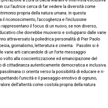
 prefazione a cura di Dacia Maraini e intervista esclusiva
, in cui l’autrice cerca di far vedere la diversità come
atrimonio propria della natura umana. In questa
 il riconoscimento, l’accoglienza e l’inclusione
tà rappresentano il focus di un nuovo, se non diverso,
educativo che dovrebbe muoversi e svilupparsi dalle varie
nno attraversato la poliedrica personalità di Pier Paolo
poesia, giornalismo, letteratura e cinema.
Pasolini si è
lle varie arti caricandole di un forte messaggio
 volto alla coscientizzazione ed emancipazione del
 di cittadinanza autenticamente democratica e inclusiva.
pasoliniana ci orienta verso la possibilità di educare e ri-
spettando l’unicità e il paesaggio emotivo di ognuno,
valore dell’alterità come costola propria della natura