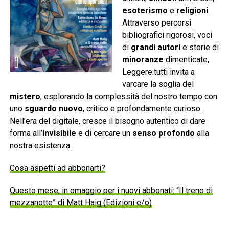
esoterismo
e
religioni
.
Attraverso percorsi
bibliografici rigorosi, voci
di
grandi autori
e storie di
minoranze
dimenticate,
Leggere:tutti invita a
varcare la soglia del
mistero
, esplorando la complessità del nostro tempo con
uno
sguardo nuovo
, critico e profondamente curioso.
Nell’era del digitale, cresce il bisogno autentico di dare
forma all’
invisibile
e di cercare un
senso profondo
alla
nostra esistenza.
Cosa aspetti ad abbonarti?
Questo mese, in omaggio per i nuovi abbonati: “Il treno di
mezzanotte” di Matt Haig (Edizioni e/o)