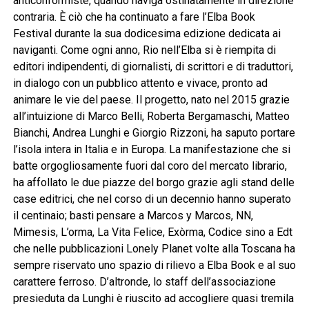
anticonformiste, quando naviga ostinatamente in direzione
contraria. È ciò che ha continuato a fare l’Elba Book
Festival durante la sua dodicesima edizione dedicata ai
naviganti. Come ogni anno, Rio nell’Elba si è riempita di
editori indipendenti, di giornalisti, di scrittori e di traduttori,
in dialogo con un pubblico attento e vivace, pronto ad
animare le vie del paese. Il progetto, nato nel 2015 grazie
all’intuizione di Marco Belli, Roberta Bergamaschi, Matteo
Bianchi, Andrea Lunghi e Giorgio Rizzoni, ha saputo portare
l’isola intera in Italia e in Europa. La manifestazione che si
batte orgogliosamente fuori dal coro del mercato librario,
ha affollato le due piazze del borgo grazie agli stand delle
case editrici, che nel corso di un decennio hanno superato
il centinaio; basti pensare a Marcos y Marcos, NN,
Mimesis, L’orma, La Vita Felice, Exòrma, Codice sino a Edt
che nelle pubblicazioni Lonely Planet volte alla Toscana ha
sempre riservato uno spazio di rilievo a Elba Book e al suo
carattere ferroso. D’altronde, lo staff dell’associazione
presieduta da Lunghi è riuscito ad accogliere quasi tremila