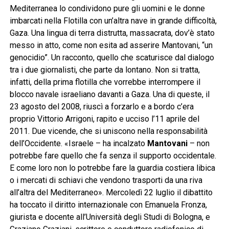
Mediterranea lo condividono pure gli uomini e le donne
imbarcati nella Flotilla con un’altra nave in grande difficoltà,
Gaza. Una lingua di terra distrutta, massacrata, dov’è stato
messo in atto, come non esita ad asserire Mantovani, “un
genocidio”. Un racconto, quello che scaturisce dal dialogo
tra i due giornalisti, che parte da lontano. Non si tratta,
infatti, della prima flotilla che vorrebbe interrompere il
blocco navale israeliano davanti a Gaza. Una di queste, il
23 agosto del 2008, riuscì a forzarlo e a bordo c’era
proprio Vittorio Arrigoni, rapito e ucciso l’11 aprile del
2011. Due vicende, che si uniscono nella responsabilità
dell’Occidente. «Israele – ha incalzato
Mantovani
– non
potrebbe fare quello che fa senza il supporto occidentale.
E come loro non lo potrebbe fare la guardia costiera libica
o i mercati di schiavi che vendono trasporti da una riva
all’altra del Mediterraneo». Mercoledì 22 luglio il dibattito
ha toccato il diritto internazionale con Emanuela Fronza,
giurista e docente all’Università degli Studi di Bologna, e