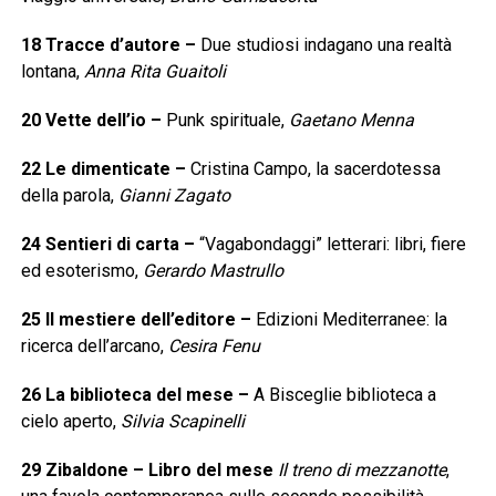
18
Tracce d’autore
–
Due studiosi indagano una realtà
lontana,
Anna Rita Guaitoli
20
Vette dell’io
–
Punk spirituale,
Gaetano Menna
22
Le dimenticate
–
Cristina Campo, la sacerdotessa
della parola,
Gianni Zagato
24
Sentieri di carta
–
“Vagabondaggi” letterari: libri, fiere
ed esoterismo,
Gerardo Mastrullo
25
Il mestiere dell’editore
–
Edizioni Mediterranee: la
ricerca dell’arcano,
Cesira Fenu
26
La biblioteca del mese
–
A Bisceglie biblioteca a
cielo aperto,
Silvia Scapinelli
29
Zibaldone – Libro del mese
Il treno di mezzanotte
,