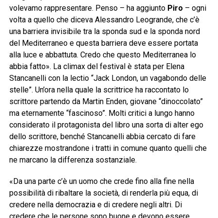
volevamo rappresentare. Penso – ha aggiunto
Piro
– ogni
volta a quello che diceva Alessandro Leogrande, che c’è
una barriera invisibile tra la sponda sud e la sponda nord
del Mediterraneo e questa barriera deve essere portata
alla luce e abbattuta. Credo che questo Mediterranea lo
abbia fatto». La climax del festival è stata per Elena
Stancanelli con la lectio “Jack London, un vagabondo delle
stelle”. Un’ora nella quale la scrittrice ha raccontato lo
scrittore partendo da Martin Enden, giovane “dinoccolato”
ma eternamente “fascinoso”. Molti critici a lungo hanno
considerato il protagonista del libro una sorta di alter ego
dello scrittore, benché Stancanelli abbia cercato di fare
chiarezze mostrandone i tratti in comune quanto quelli che
ne marcano la differenza sostanziale.
«Da una parte c’è un uomo che crede fino alla fine nella
possibilità di ribaltare la società, di renderla più equa, di
credere nella democrazia e di credere negli altri. Di
credere che le persone sono buone e devono essere