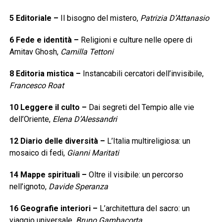
5
Editoriale
–
Il bisogno del mistero,
Patrizia D’Attanasio
6
Fede e identità
–
Religioni e culture nelle opere di
Amitav Ghosh,
Camilla Tettoni
8
Editoria mistica
–
Instancabili cercatori dell’invisibile,
Francesco Roat
10
Leggere il culto
–
Dai segreti del Tempio alle vie
dell’Oriente,
Elena D’Alessandri
12
Diario delle diversità
–
L’Italia multireligiosa: un
mosaico di fedi,
Gianni Maritati
14
Mappe spirituali
–
Oltre il visibile: un percorso
nell’ignoto,
Davide Speranza
16
Geografie interiori
–
L’architettura del sacro: un
viaggio universale,
Bruno Gambacorta