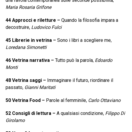
una favola contemporanea sulle seconde possibilità,
Maria Rosaria Grifone
44
Approcci e riletture
–
Quando la filosofia impara a
decostruire,
Ludovico Fulci
45
Librerie in vetrina
–
Sono i libri a scegliere me,
Loredana Simonetti
46
Vetrina narrativa
–
Tutto può la parola,
Edoardo
Monti
48
Vetrina saggi
–
Immaginare il futuro, riordinare il
passato,
Gianni Maritati
50
Vetrina Food
–
Parole al femminile,
Carlo Ottaviano
52
Consigli di lettura
–
A qualsiasi condizione,
Filippo Di
Girolamo