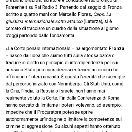
Graziano Graziani, scrittore e conduttore radiofonico di
Fahrenheit su Rai Radio 3. Partendo dal saggio di Fronza,
scritto a quattro mani con Marcello Flores,
Caos. La
giustizia internazionale sotto attacco
(Laterza), si è
cercato di tracciare un quadro della situazione al giorno
d’oggi partendo dalle fondamenta.
«La Corte penale internazionale – ha argomentato
Fronza
– nasce dall’idea che siamo tutti sulla stessa barca e
traduce in diritto un principio di interdipendenza per cui
nessuno Stato può considerarsi estraneo ai crimini che
offendono l’intera umanità. È questa l’eredità che raccoglie
dal percorso iniziato con Norimberga. Gli Stati Uniti, come
la Cina, l’India, la Russia o Israele, non hanno mai
realmente voluto la Corte. Fin dalla Conferenza di Roma
hanno cercato di limitarne i poteri: volevano, ad esempio,
impedire che il Procuratore potesse aprire
autonomamente un’indagine o limitare la competenza sul
crimine di aggressione. Su alcuni aspetti hanno ottenuto