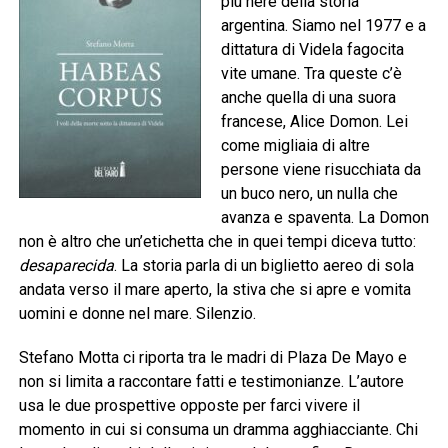
più nere della storia
argentina. Siamo nel 1977 e a
dittatura di Videla fagocita
vite umane. Tra queste c’è
anche quella di una suora
francese, Alice Domon. Lei
come migliaia di altre
persone viene risucchiata da
un buco nero, un nulla che
avanza e spaventa. La Domon
non è altro che un’etichetta che in quei tempi diceva tutto:
desaparecida
. La storia parla di un biglietto aereo di sola
andata verso il mare aperto, la stiva che si apre e vomita
uomini e donne nel mare. Silenzio.
Stefano Motta ci riporta tra le madri di Plaza De Mayo e
non si limita a raccontare fatti e testimonianze. L’autore
usa le due prospettive opposte per farci vivere il
momento in cui si consuma un dramma agghiacciante. Chi