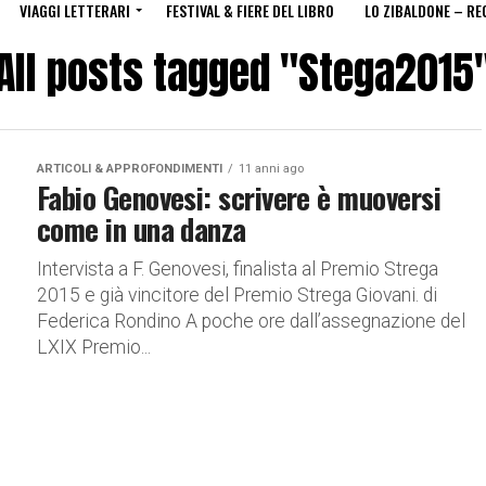
VIAGGI LETTERARI
FESTIVAL & FIERE DEL LIBRO
LO ZIBALDONE – RE
All posts tagged "Stega2015
ARTICOLI & APPROFONDIMENTI
11 anni ago
Fabio Genovesi: scrivere è muoversi
come in una danza
Intervista a F. Genovesi, finalista al Premio Strega
2015 e già vincitore del Premio Strega Giovani. di
Federica Rondino A poche ore dall’assegnazione del
LXIX Premio...