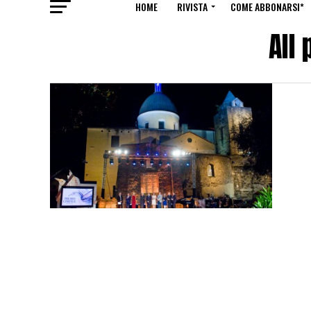
HOME
RIVISTA
COME ABBONARSI*
All