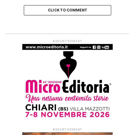
CLICK TO COMMENT
ARTICOLI & APPROFONDIMENTI
#ioleggoperché apre a tutti i nidi
d’Italia. Dal 1° settembre al via le
iscrizioni per partecipare alla
campagna di donazioni del 7-15
novembre
Published
2 settimane ago
on
29 Luglio 2026
By
Redazione Leggere:tutti