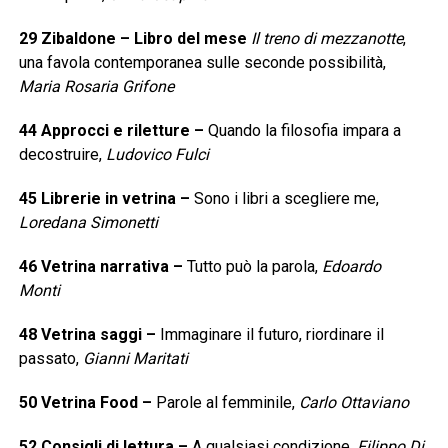
29
Zibaldone – Libro del mese
Il treno di mezzanotte
,
una favola contemporanea sulle seconde possibilità,
Maria Rosaria Grifone
44
Approcci e riletture
–
Quando la filosofia impara a
decostruire,
Ludovico Fulci
45
Librerie in vetrina
–
Sono i libri a scegliere me,
Loredana Simonetti
46
Vetrina narrativa
–
Tutto può la parola,
Edoardo
Monti
48
Vetrina saggi
–
Immaginare il futuro, riordinare il
passato,
Gianni Maritati
50
Vetrina Food
–
Parole al femminile,
Carlo Ottaviano
52
Consigli di lettura
–
A qualsiasi condizione,
Filippo Di