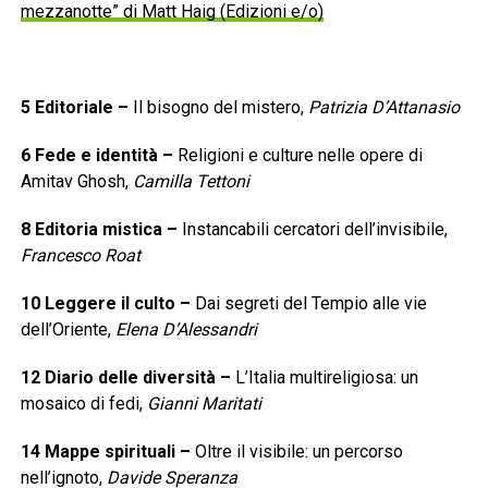
mezzanotte” di Matt Haig (Edizioni e/o)
5
Editoriale
–
Il bisogno del mistero,
Patrizia D’Attanasio
6
Fede e identità
–
Religioni e culture nelle opere di
Amitav Ghosh,
Camilla Tettoni
8
Editoria mistica
–
Instancabili cercatori dell’invisibile,
Francesco Roat
10
Leggere il culto
–
Dai segreti del Tempio alle vie
dell’Oriente,
Elena D’Alessandri
12
Diario delle diversità
–
L’Italia multireligiosa: un
mosaico di fedi,
Gianni Maritati
14
Mappe spirituali
–
Oltre il visibile: un percorso
nell’ignoto,
Davide Speranza