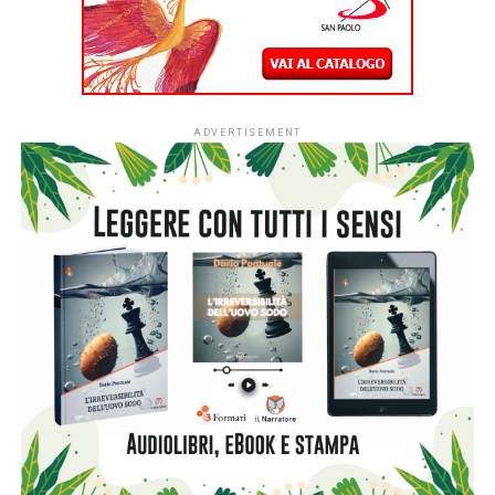
a favore delle biblioteche scolastiche e partecipare alla
campagna nazionale di donazione di libri in programma dal
7 al 15 novembre 2026.
L’ingresso di tutti i nidi italiani segna una
nuova fase per
#ioleggoperché
che, dopo dieci anni al fianco delle
scuole, amplia il proprio raggio d’azione includendo anche i
servizi educativi per la primissima infanzia.
L’apertura nazionale è resa possibile grazie al
sostegno
di Fondazione Cariplo
, che dal 2022 ha accompagnato lo
sviluppo di #ioleggoperchéLAB-NIDI, il progetto
sperimentale dedicato ai nidi realizzato in Lombardia e
nelle province di Novara e Verbano-Cusio-Ossola,
territorio di riferimento della Fondazione. In quattro anni la
sperimentazione ha coinvolto fino a 350 asili nido situati