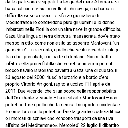
dalle quali sono scappati. La legge del mare è ferrea e si
basa sul cuore e sul cervello di chi naviga, una barca in
difficoltà va soccorsa». Lo sforzo giornaliero di
Mediterranea lo condividono pure gli uomini e le donne
imbarcati nella Flotilla con un’altra nave in grande difficoltà,
Gaza. Una lingua di terra distrutta, massacrata, dov’è stato
messo in atto, come non esita ad asserire Mantovani, “un
genocidio”. Un racconto, quello che scaturisce dal dialogo
tra i due giornalisti, che parte da lontano. Non si tratta,
infatti, della prima flotilla che vorrebbe interrompere il
blocco navale israeliano davanti a Gaza. Una di queste, il
23 agosto del 2008, riuscì a forzarlo e a bordo c’era
proprio Vittorio Arrigoni, rapito e ucciso l’11 aprile del
2011. Due vicende, che si uniscono nella responsabilità
dell’Occidente. «Israele – ha incalzato
Mantovani
– non
potrebbe fare quello che fa senza il supporto occidentale.
E come loro non lo potrebbe fare la guardia costiera libica
o i mercati di schiavi che vendono trasporti da una riva
all’altra del Mediterraneo». Mercoledì 22 luglio il dibattito