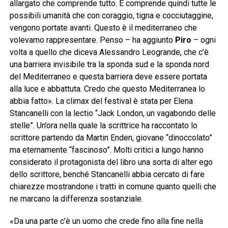
allargato che comprende tutto. E comprende quindi tutte le
possibili umanità che con coraggio, tigna e cocciutaggine,
vengono portate avanti. Questo è il mediterraneo che
volevamo rappresentare. Penso – ha aggiunto
Piro
– ogni
volta a quello che diceva Alessandro Leogrande, che c’è
una barriera invisibile tra la sponda sud e la sponda nord
del Mediterraneo e questa barriera deve essere portata
alla luce e abbattuta. Credo che questo Mediterranea lo
abbia fatto». La climax del festival è stata per Elena
Stancanelli con la lectio “Jack London, un vagabondo delle
stelle”. Un’ora nella quale la scrittrice ha raccontato lo
scrittore partendo da Martin Enden, giovane “dinoccolato”
ma eternamente “fascinoso”. Molti critici a lungo hanno
considerato il protagonista del libro una sorta di alter ego
dello scrittore, benché Stancanelli abbia cercato di fare
chiarezze mostrandone i tratti in comune quanto quelli che
ne marcano la differenza sostanziale.
«Da una parte c’è un uomo che crede fino alla fine nella