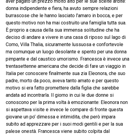
aver pagato un prezzo molto alto per le sue scelte ardite:
donna indipendente e fiera, ha avuto sempre relazioni
burrascose che le hanno lasciato l’amaro in bocca, e per
questo motivo non ha mai costruito una famiglia tutta sua.
È proprio a causa della sua immensa solitudine che ha
deciso di andare a vivere in una casa di riposo sul lago di
Como, Villa Thalia, sicuramente lussuosa e confortevole
ma comunque un luogo desolante e spento per una donna
pimpante e dal caustico umorismo. Francesca è invece una
trentasettenne americana che decide di fare un viaggio in
Italia per conoscere finalmente sua zia Eleonora, che suo
padre, morto da poco, aveva tanto amato e per questo
motivo si era fatto promettere dalla figlia che sarebbe
andata ad incontrarla. Il giorno in cui le due donne si
conoscono per la prima volta à emozionante: Eleonora non
si aspettava visite e invece le compare di fronte questa
giovane un po’ dimessa e intimidita, che però impara
subito ad apprezzare per i suoi modi gentili e per la sua
palese onestà. Francesca viene subito colpita dal