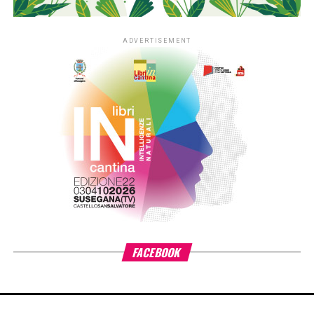
nei contesti più fragili di queste aree, contribuendo ad
arricchirne le biblioteche e a consolidare la presenza dei
libri nella quotidianità educativa. L’estensione del progetto
si inserisce nella cornice della sfida di mandato Anita –
L’infanzia prima di Fondazione Cariplo, che sostiene il
benessere dei bambini e delle bambine tra 0 e 6 anni, con
particolare attenzione alle situazioni di povertà e fragilità
sociale ed economica, promuovendo percorsi di crescita
individuale e lo sviluppo delle comunità educanti.
«L’estensione di #ioleggoperché a tutti gli asili nido
italiani è il risultato di un percorso costruito insieme ad AIE
– ha detto
Giovanni Azzone, presidente Fondazione
Cariplo
–. L’esperienza ci ha confermato quanto la lettura
condivisa fin dai primi anni di vita favorisca lo sviluppo dei
bambini e rafforzi il ruolo educativo di famiglie e servizi
per l’infanzia. Per questo sosteniamo il progetto