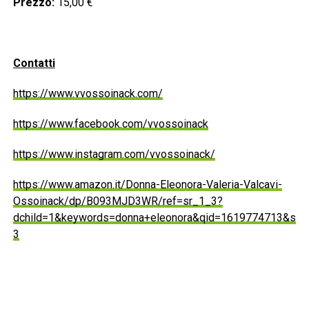
Prezzo:
15,00 €
Contatti
https://www.vvossoinack.com/
https://www.facebook.com/vvossoinack
https://www.instagram.com/vvossoinack/
https://www.amazon.it/Donna-Eleonora-Valeria-Valcavi-
Ossoinack/dp/B093MJD3WR/ref=sr_1_3?
dchild=1&keywords=donna+eleonora&qid=1619774713&sr=
3