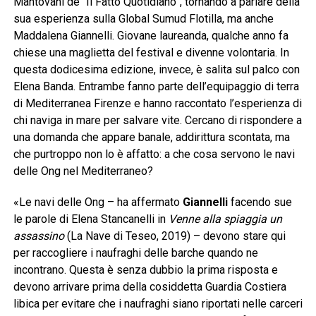
Mantovani de “Il Fatto Quotidiano”, tornando a parlare della
sua esperienza sulla Global Sumud Flotilla, ma anche
Maddalena Giannelli. Giovane laureanda, qualche anno fa
chiese una maglietta del festival e divenne volontaria. In
questa dodicesima edizione, invece, è salita sul palco con
Elena Banda. Entrambe fanno parte dell’equipaggio di terra
di Mediterranea Firenze e hanno raccontato l’esperienza di
chi naviga in mare per salvare vite. Cercano di rispondere a
una domanda che appare banale, addirittura scontata, ma
che purtroppo non lo è affatto: a che cosa servono le navi
delle Ong nel Mediterraneo?
«Le navi delle Ong – ha affermato
Giannelli
facendo sue
le parole di Elena Stancanelli in
Venne alla spiaggia un
assassino
(La Nave di Teseo, 2019) – devono stare qui
per raccogliere i naufraghi delle barche quando ne
incontrano. Questa è senza dubbio la prima risposta e
devono arrivare prima della cosiddetta Guardia Costiera
libica per evitare che i naufraghi siano riportati nelle carceri