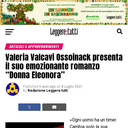
ARTICOLI & APPROFONDIMENTI
Valeria Valcavi Ossoinack presenta
il suo emozionante romanzo
“Donna Eleonora”
Published
5 anni ago
on
8 Luglio 2021
By
Redazione Leggere:tutti
«Ogni uomo ha un timer.
Cambia solo la sua