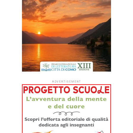
Dopo quattro anni di sperimentazione,
#ioleggoperché
apre per la prima volta le iscrizioni a tutti gli asili nido
italiani.
Dal
1° settembre
le strutture educative per la
fascia 0-3 anni di tutto il Paese potranno aderire
all’iniziativa sociale dell’Associazione Italiana Editori (AIE)