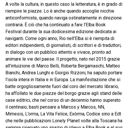
A volte la cultura, in questo caso la letteratura, è in grado di
riempire le piazze. Lo è anche quando accoglie nicchie
anticonformiste, quando naviga ostinatamente in direzione
contraria. È ciò che ha continuato a fare l’Elba Book
Festival durante la sua dodicesima edizione dedicata ai
naviganti. Come ogni anno, Rio nell’Elba si è riempita di
editori indipendenti, di giornalisti, di scrittori e di traduttori,
in dialogo con un pubblico attento e vivace, pronto ad
animare le vie del paese. Il progetto, nato nel 2015 grazie
all’intuizione di Marco Belli, Roberta Bergamaschi, Matteo
Bianchi, Andrea Lunghi e Giorgio Rizzoni, ha saputo portare
l’isola intera in Italia e in Europa. La manifestazione che si
batte orgogliosamente fuori dal coro del mercato librario,
ha affollato le due piazze del borgo grazie agli stand delle
case editrici, che nel corso di un decennio hanno superato
il centinaio; basti pensare a Marcos y Marcos, NN,
Mimesis, L’orma, La Vita Felice, Exòrma, Codice sino a Edt
che nelle pubblicazioni Lonely Planet volte alla Toscana ha
sempre riservato uno spazio di rilievo a Elba Book e al suo