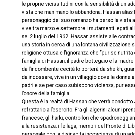
le proprie vicissitudini con la sensibilità di un
vista che man mano lo abbandona. Hassan alias Ra
personaggio del suo romanzo ha perso la vista a 
vive tra marzo e settembre i mutamenti legati all
nel 2 luglio del 1962. Hassan assiste alle contrad
una storia in cerca di una lontana civilizzazione s
religione ottusa e l’ignoranza che “pur se nutrit
famiglia di Hassan, il padre bottegaio e la madre 
dall’incombente cecità lo porterà da sheikh, guari
da indossare, vive in un villaggio dove le donne 
padri e se per caso subiscono violenza, pur essen
l’onore della famiglia.
Questa è la realtà di Hassan che verrà condotto ad 
refrattario all’esercito. Fra gli algerini alcuni pr
francese, gli harki, controllori che spadroneggiano
alla resistenza, i fellaga, membri del Fronte di 
personale con la disinvolta incoscienza di un ad