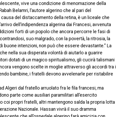
 adolescente, vive una condizione di menomazione della
bah Belamri, l’autore algerino che al pari del
causa del distaccamento della retina, è un liceale che
’arrivo dell’indipendenza algerina dai Francesi, avvenuta
dizioni forti di un popolo che ancora percorre le fasi di
contrandosi, suo malgrado, con la povertà, la ritrosia, la
a di buone intenzioni, non può che essere devastante.” La
che nella sua disperata volontà di aiutarlo a guarire
tori dotati di un magico spiritualismo, gli cucirà talismani
ancora vengono scelte in moglie attraverso gli accordi tra i
do bambine, i fratelli devono avvelenarle per ristabilire
Algeri dal fratello arruolato fra le fila francesi, ma
endono parte come ausiliari paramilitari all’esercito
 coi propri fratelli, altri mantengono salda la propria lotta
Liberazione Nazionale. Hassan vivrà il suo dramma
olescente che all’ospedale algerino farà amicizia con