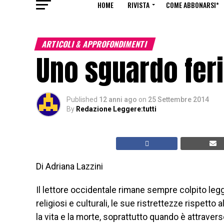
HOME
RIVISTA
COME ABBONARSI*
ARTICOLI & APPROFONDIMENTI
Uno sguardo feri
Published
12 anni ago
on
25 Settembre 2014
By
Redazione Leggere:tutti
Di Adriana Lazzini
Il lettore occidentale rimane sempre colpito leg
religiosi e culturali, le sue ristrettezze rispetto 
la vita e la morte, soprattutto quando è attraver