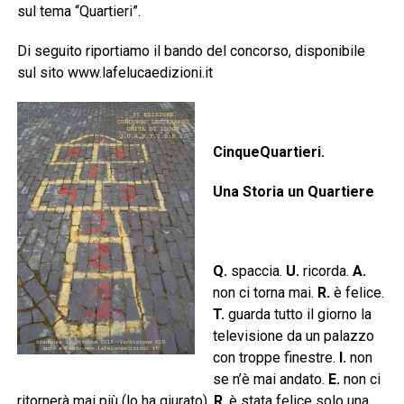
sul tema “Quartieri”.
Di seguito riportiamo il bando del concorso, disponibile
sul sito www.lafelucaedizioni.it
CinqueQuartieri.
Una Storia un Quartiere
Q.
spaccia.
U.
ricorda.
A.
non ci torna mai.
R.
è felice.
T.
guarda tutto il giorno la
televisione da un palazzo
con troppe finestre.
I.
non
se n’è mai andato.
E.
non ci
ritornerà mai più (lo ha giurato).
R
. è stata felice solo una