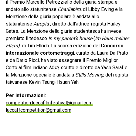
il Premio Marcello Petrozziello della giuria stampa è
andato allo statunitense
Charliebird
, di Libby Ewing e la
Menzione della giuria popolare è andata allo
statunitense
Atropia ,
diretto dall’attrice-regista Hailey
Gates. La Menzione della giuria studentesca ha invece
premiato il tedesco
In my parent’s house
(
Im Haus meiner
Eltern)
, di Tim Ellrich. La scorsa edizione del
Concorso
internazionale cortometraggi
, curato da Laura Da Prato
e da Dario Ricci, ha visto assegnare il Premio Miglior
Corto al film indiano
Moti
, scritto e diretto da Yash Saraf e
la Menzione speciale è andata a
Stills Moving
, del regista
taiwanese Kevin Tsung-Hsuan Yeh.
Per informazioni:
competition.luccafilmfestival@gmail.com
l
uccaffcompetition@gmail.com
www.luccafilmfestival.it