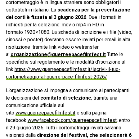
cortometraggio è in lingua straniera sono obbligatori i
sottotitoli in italiano. La
scadenza per la presentazione
dei corti è fissata al 3 giugno 2026
. Due i formati in
richiesti per la selezione: mov o mp4 in HD in
formato
1920×1080. La scheda di iscrizione e i file (video,
sinossi e poster) dovranno essere inviati per email in alta
risoluzione tramite link video o wetransfer
a:
organizzazione@guerreepacefilmfest.it
Tutte le
specifiche sul regolamento e le modalità d’iscrizione al
link
https://www.guerreepacefilmfest.it/iscrivi-il-tuo-
cortometraggio-al-guerre-pace-filmfest-2026/
L’organizzazione si impegna a comunicare ai partecipanti
le decisioni del
comitato di selezione
, tramite una
comunicazione ufficiale sul
sito
www.guerreepacefilmfest.it
e sulla pagina
facebook
www.facebook.com/guerreepacefilmfest
, entro
il 29 giugno 2026. Tutti i cortometraggi inviati saranno
visionati dalla
direzione del festival, che selezionerà 6